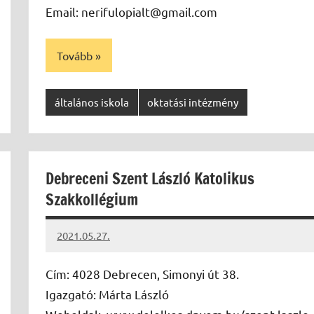
Email: nerifulopialt@gmail.com
Tovább
általános iskola
oktatási intézmény
Debreceni Szent László Katolikus
Szakkollégium
2021.05.27.
Papp
Gábor
Cím: 4028 Debrecen, Simonyi út 38.
Igazgató: Márta László