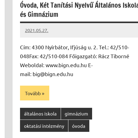
Óvoda, Két Tanítási Nyelvű Általános Iskol
és Gimnázium
2021.05.27.
Papp
Gábor
Cím: 4300 Nyírbátor, Ifjúság u. 2. Tel.: 42/510-
048Fax: 42/510-084 Főigazgató: Rácz Tiborné
Weboldal: www.bign.edu.hu E-
mail: big@bign.edu.hu
Tovább
általános iskola
gimnázium
oktatási intézmény
óvoda