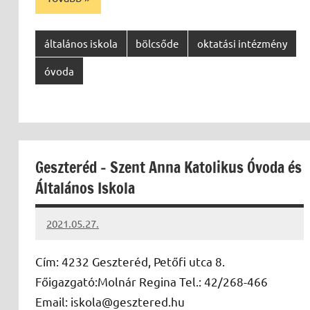
általános iskola
bölcsőde
oktatási intézmény
óvoda
Geszteréd – Szent Anna Katolikus Óvoda és
Általános Iskola
2021.05.27.
Papp
Gábor
Cím: 4232 Geszteréd, Petőfi utca 8.
Főigazgató:Molnár Regina Tel.: 42/268-466
Email: iskola@gesztered.hu