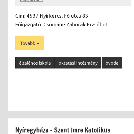
Leiszt
Máté
Cím: 4537 Nyírkércs, Fő utca 83
Főigazgató: Csománé Zahorák Erzsébet
Tovább
általános iskola
oktatási intézmény
óvoda
Nyíregyháza – Szent Imre Katolikus