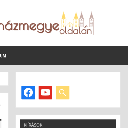
VUM
facebook
youtube
search
s
KIÍRÁSOK