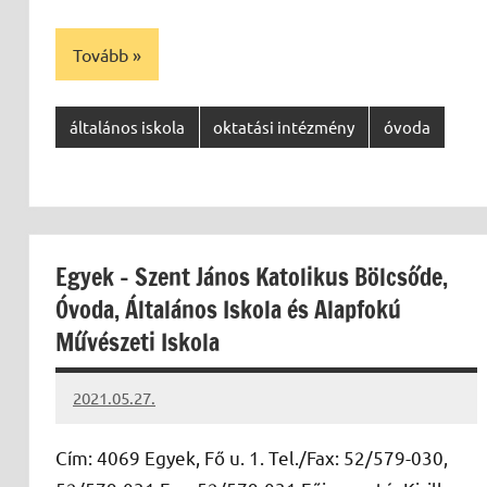
Tovább
általános iskola
oktatási intézmény
óvoda
Egyek – Szent János Katolikus Bölcsőde,
Óvoda, Általános Iskola és Alapfokú
Művészeti Iskola
2021.05.27.
Papp
Gábor
Cím: 4069 Egyek, Fő u. 1. Tel./Fax: 52/579-030,