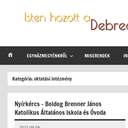
Skip
to
content
Debrecen-
Egyházmegyénk
hírei,
Nyíregyházi
programjai
EGYHÁZMEGYÉNKRŐL
MISERENDEK
I
Egyházmegye
Kategória:
oktatási intézmény
Nyírkércs – Boldog Brenner János
Katolikus Általános Iskola és Óvoda
2025.09.04.