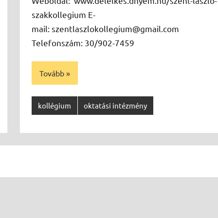
Weboldal: www.delelkes.dnyem.hu/szent-laszlo-
szakkollegium E-
mail: szentlaszlokollegium@gmail.com
Telefonszám: 30/902-7459
Tovább
kollégium
oktatási intézmény