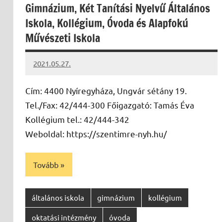
Gimnázium, Két Tanítási Nyelvű Általános
Iskola, Kollégium, Óvoda és Alapfokú
Művészeti Iskola
2021.05.27.
Papp
Gábor
Cím: 4400 Nyíregyháza, Ungvár sétány 19.
Tel./Fax: 42/444-300 Főigazgató: Tamás Éva
Kollégium tel.: 42/444-342
Weboldal: https://szentimre-nyh.hu/
Tovább
általános iskola
gimnázium
kollégium
oktatási intézmény
óvoda