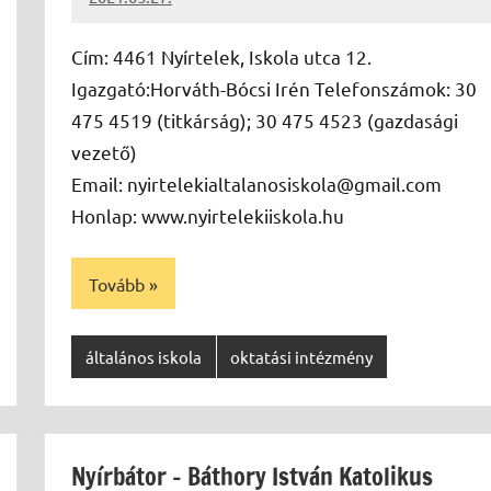
Papp
Gábor
Cím: 4461 Nyírtelek, Iskola utca 12.
Igazgató:Horváth-Bócsi Irén Telefonszámok: 30
475 4519 (titkárság); 30 475 4523 (gazdasági
vezető)
Email: nyirtelekialtalanosiskola@gmail.com
Honlap: www.nyirtelekiiskola.hu
Tovább
általános iskola
oktatási intézmény
Nyírbátor – Báthory István Katolikus