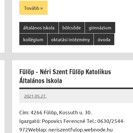
Tovább
általános iskola
bölcsőde
gimnázium
kollégium
oktatási intézmény
óvoda
Fülöp – Néri Szent Fülöp Katolikus
Általános Iskola
2021.05.27.
Papp
Gábor
Cím: 4266 Fülöp, Kossuth u. 30.
Igazgató: Popovics Ferencné Tel.: 0630/2544-
972Weblap: neriszentfulop.webnode.hu