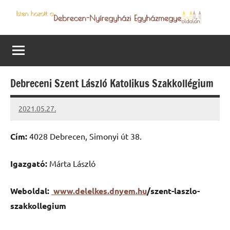
Skip
to
Debrecen-
Egyházmegyénk
content
hírei,
Nyíregyházi
programjai
Egyházmegye
Debreceni Szent László Katolikus Szakkollégium
2021.05.27.
Papp
Gábor
Cím:
4028 Debrecen, Simonyi út 38.
Igazgató:
Márta László
Weboldal:
www.delelkes.dnyem.hu
/szent-laszlo-
szakkollegium