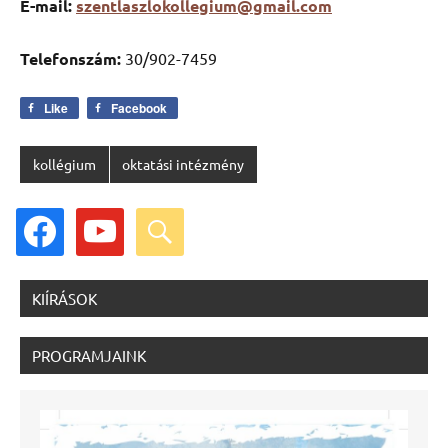
E-mail:
szentlaszlokollegium@gmail.com
Telefonszám:
30/902-7459
Like
Facebook
kollégium
oktatási intézmény
facebook
youtube
search
KIÍRÁSOK
PROGRAMJAINK