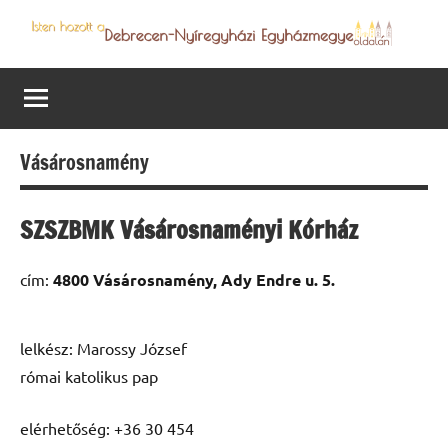
Skip
to
Debrecen-
Egyházmegyénk
content
hírei,
Nyíregyházi
programjai
Egyházmegye
Vásárosnamény
SZSZBMK Vásárosnaményi Kórház
cím:
4800 Vásárosnamény, Ady Endre u. 5.
lelkész: Marossy József
római katolikus pap
elérhetőség: +36 30 454