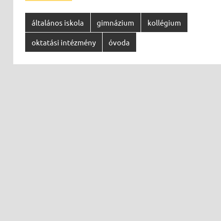
általános iskola
gimnázium
kollégium
oktatási intézmény
óvoda