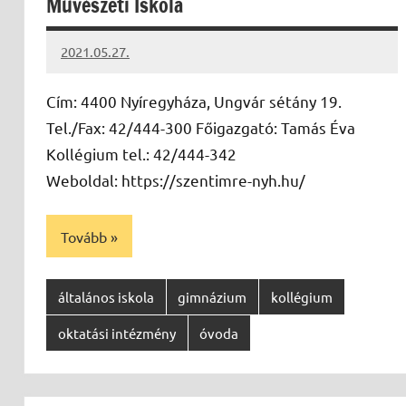
Művészeti Iskola
2021.05.27.
Papp
Gábor
Cím: 4400 Nyíregyháza, Ungvár sétány 19.
Tel./Fax: 42/444-300 Főigazgató: Tamás Éva
Kollégium tel.: 42/444-342
Weboldal: https://szentimre-nyh.hu/
Tovább
általános iskola
gimnázium
kollégium
oktatási intézmény
óvoda