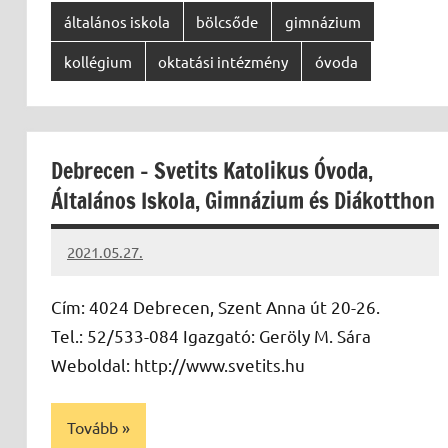
általános iskola
bölcsőde
gimnázium
kollégium
oktatási intézmény
óvoda
Debrecen – Svetits Katolikus Óvoda,
Általános Iskola, Gimnázium és Diákotthon
2021.05.27.
Papp
Gábor
Cím: 4024 Debrecen, Szent Anna út 20-26.
Tel.: 52/533-084 Igazgató: Geröly M. Sára
Weboldal: http://www.svetits.hu
Tovább