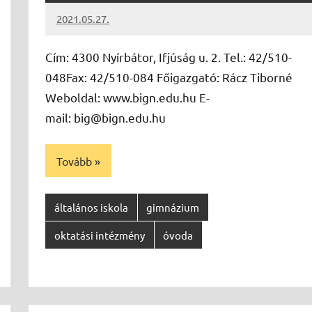
2021.05.27.
Papp
Gábor
Cím: 4300 Nyírbátor, Ifjúság u. 2. Tel.: 42/510-
048Fax: 42/510-084 Főigazgató: Rácz Tiborné
Weboldal: www.bign.edu.hu E-
mail: big@bign.edu.hu
Tovább
általános iskola
gimnázium
oktatási intézmény
óvoda