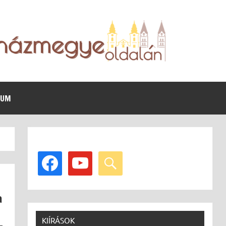
VUM
facebook
youtube
search
a
KIÍRÁSOK