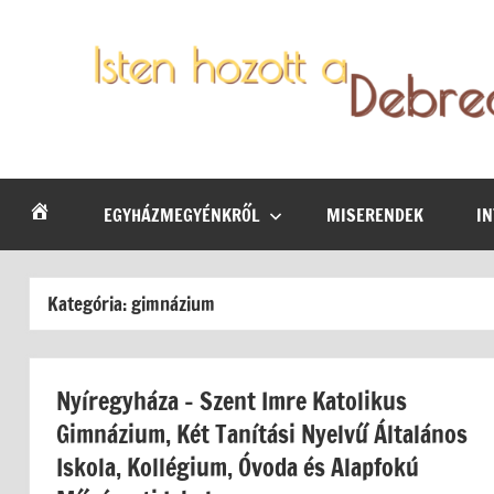
Skip
to
content
Debrecen-
Egyházmegyénk
hírei,
Nyíregyházi
programjai
EGYHÁZMEGYÉNKRŐL
MISERENDEK
I
Egyházmegye
Kategória:
gimnázium
Nyíregyháza – Szent Imre Katolikus
Gimnázium, Két Tanítási Nyelvű Általános
Iskola, Kollégium, Óvoda és Alapfokú