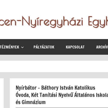
NTÉZMÉNYEK
PÁLYÁZATOK
KAPCSOLAT
ARCHÍ
Nyírbátor – Báthory István Katolikus
Óvoda, Két Tanítási Nyelvű Általános Iskol
és Gimnázium