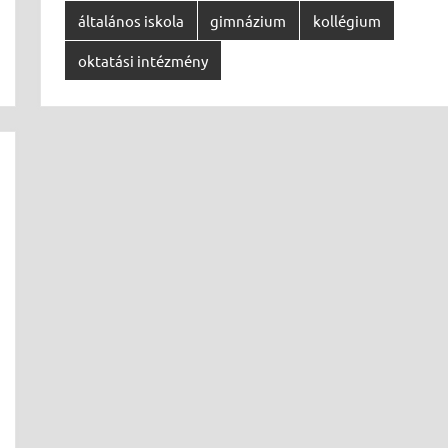
általános iskola
gimnázium
kollégium
oktatási intézmény