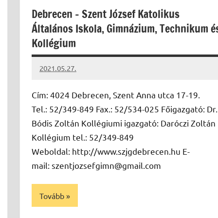
Debrecen – Szent József Katolikus
Általános Iskola, Gimnázium, Technikum é
Kollégium
2021.05.27.
Papp
Gábor
Cím: 4024 Debrecen, Szent Anna utca 17-19.
Tel.: 52/349-849 Fax.: 52/534-025 Főigazgató: Dr.
Bódis Zoltán Kollégiumi igazgató: Daróczi Zoltán
Kollégium tel.: 52/349-849
Weboldal: http://www.szjgdebrecen.hu E-
mail: szentjozsefgimn@gmail.com
Tovább