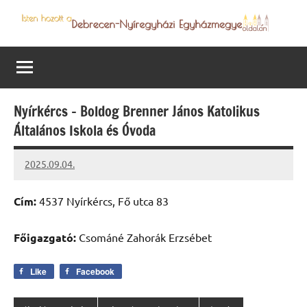
Skip
to
Debrecen-
Egyházmegyénk
content
hírei,
Nyíregyházi
programjai
Egyházmegye
Nyírkércs – Boldog Brenner János Katolikus
Általános Iskola és Óvoda
2025.09.04.
Leiszt
Máté
Cím:
4537 Nyírkércs, Fő utca 83
Főigazgató:
Csománé Zahorák Erzsébet
Like
Facebook