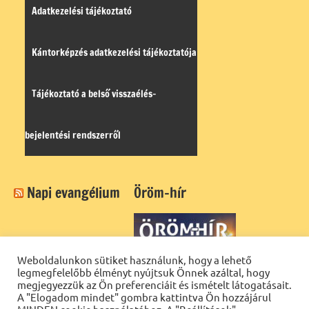
Adatkezelési tájékoztató
Kántorképzés adatkezelési tájékoztatója
Tájékoztató a belső visszaélés-
bejelentési rendszerről
Napi evangélium
Öröm-hír
Weboldalunkon sütiket használunk, hogy a lehető
legmegfelelőbb élményt nyújtsuk Önnek azáltal, hogy
megjegyezzük az Ön preferenciáit és ismételt látogatásait.
A "Elogadom mindet" gombra kattintva Ön hozzájárul