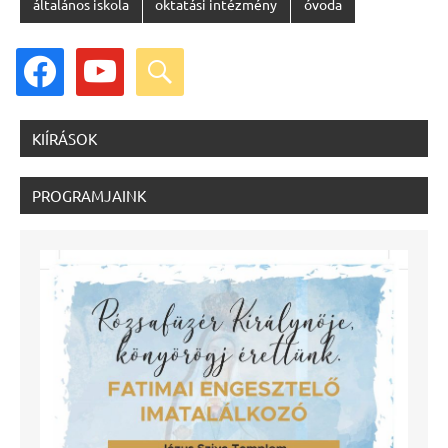
általános iskola
oktatási intézmény
óvoda
facebook
youtube
search
KIÍRÁSOK
PROGRAMJAINK