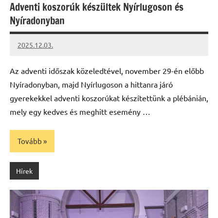
Adventi koszorúk készültek Nyírlugoson és
Nyíradonyban
2025.12.03.
Leiszt
Máté
Az adventi időszak közeledtével, november 29-én előbb
Nyíradonyban, majd Nyírlugoson a hittanra járó
gyerekekkel adventi koszorúkat készítettünk a plébánián,
mely egy kedves és meghitt esemény …
Tovább
Hírek