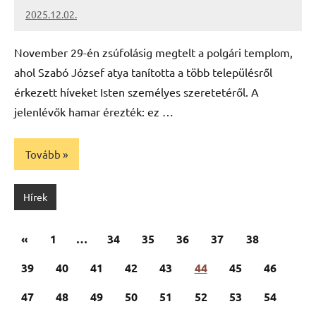
2025.12.02.
Leiszt
Máté
November 29-én zsúfolásig megtelt a polgári templom,
ahol Szabó József atya tanította a több településről
érkezett híveket Isten személyes szeretetéről. A
jelenlévők hamar érezték: ez …
Tovább
Hírek
Bejegyzések
Előző
«
1
…
34
35
36
37
38
lapozása
cikk
39
40
41
42
43
44
45
46
47
48
49
50
51
52
53
54