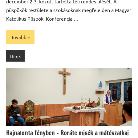
december 2-3. között tartotta téli rendes ülését. A
püspökök testülete a szokásoknak megfelelően a Magyar
Katolikus Püspöki Konferencia …
Tovább
Hírek
Hajnalonta fényben – Roráte misék a mátészalkai