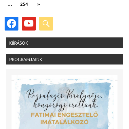
Következő
…
254
»
cikk
facebook
youtube
search
KIÍRÁSOK
PROGRAMJAINK