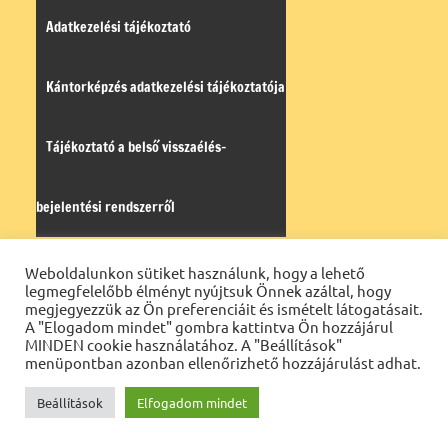
Adatkezelési tájékoztató
Kántorképzés adatkezelési tájékoztatója
Tájékoztató a belső visszaélés-
bejelentési rendszerről
Weboldalunkon sütiket használunk, hogy a lehető
Napi evangélium
Öröm-hír
legmegfelelőbb élményt nyújtsuk Önnek azáltal, hogy
megjegyezzük az Ön preferenciáit és ismételt látogatásait.
A "Elogadom mindet" gombra kattintva Ön hozzájárul
MINDEN cookie használatához. A "Beállítások"
menüpontban azonban ellenőrizhető hozzájárulást adhat.
Beállítások
Elfogadom mindet