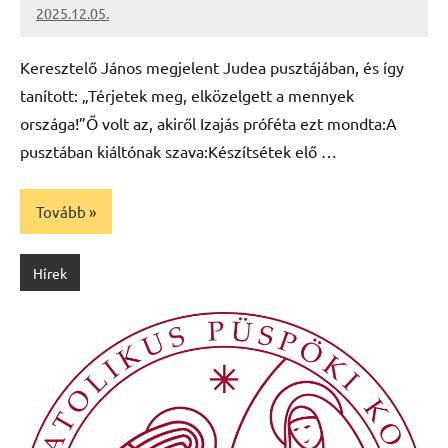
2025.12.05.
Leiszt
Máté
Keresztelő János megjelent Judea pusztájában, és így
tanított: „Térjetek meg, elközelgett a mennyek
országa!”Ő volt az, akiről Izajás próféta ezt mondta:A
pusztában kiáltónak szava:Készítsétek elő …
Tovább
Hírek