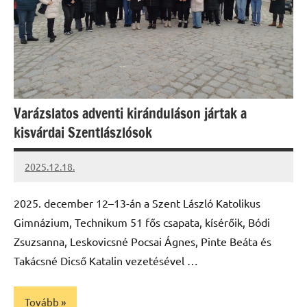
Varázslatos adventi kiránduláson jártak a
kisvárdai Szentlászlósok
2025.12.18.
Leiszt
Máté
2025. december 12–13-án a Szent László Katolikus
Gimnázium, Technikum 51 fős csapata, kísérőik, Bódi
Zsuzsanna, Leskovicsné Pocsai Ágnes, Pinte Beáta és
Takácsné Dicső Katalin vezetésével …
Tovább