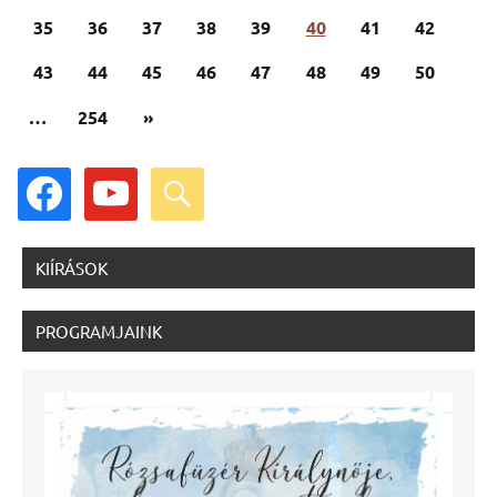
lapozása
cikk
35
36
37
38
39
40
41
42
43
44
45
46
47
48
49
50
Következő
…
254
»
cikk
facebook
youtube
search
KIÍRÁSOK
PROGRAMJAINK