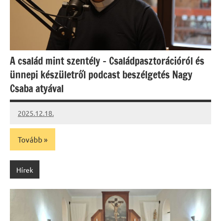
A család mint szentély – Családpasztorációról és
ünnepi készületről podcast beszélgetés Nagy
Csaba atyával
2025.12.18.
Leiszt
Máté
Tovább
Hírek