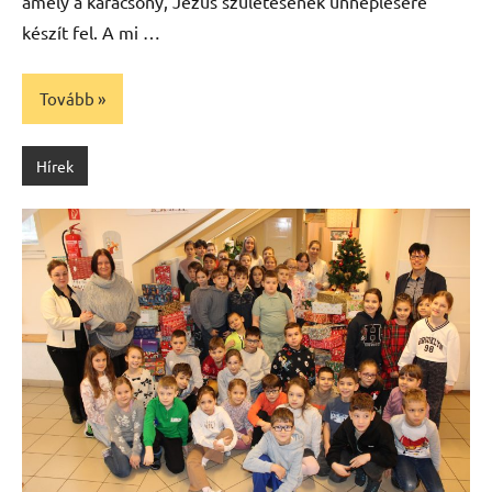
amely a karácsony, Jézus születésének ünneplésére
készít fel. A mi …
Tovább
Hírek