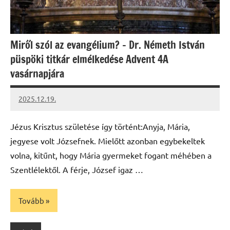
Miről szól az evangélium? – Dr. Németh István
püspöki titkár elmélkedése Advent 4A
vasárnapjára
2025.12.19.
Leiszt
Máté
Jézus Krisztus születése így történt:Anyja, Mária,
jegyese volt Józsefnek. Mielőtt azonban egybekeltek
volna, kitűnt, hogy Mária gyermeket fogant méhében a
Szentlélektől. A férje, József igaz …
Tovább