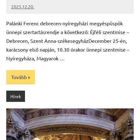
2025.12.20.
Leiszt
Máté
Palánki Ferenc debrecen-nyíregyházi megyéspüspök
ünnepi szertartásrendje a következő: Éjféli szentmise –
Debrecen, Szent Anna-székesegyházDecember 25-én,
karácsony első napján, 10.30 órakor ünnepi szentmise –
Nyíregyháza, Magyarok …
Tovább
Hírek