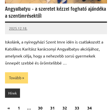
Angyalbatyu – a szeretet kézzel fogható ajándéka
a szentimrésektől
2025.12.18.
Leiszt
Máté
Iskolánk, a nyíregyházi Szent Imre idén is csatlakozott a
Katolikus Karitász karácsonyi Angyalbatyu akciójához,
amelynek célja, hogy a nehezebb sorsú gyermekek
ünnepét szebbé és örömtelibbé …
Tovább
Hírek
Bejegyzések
Előző
«
1
…
30
31
32
33
34