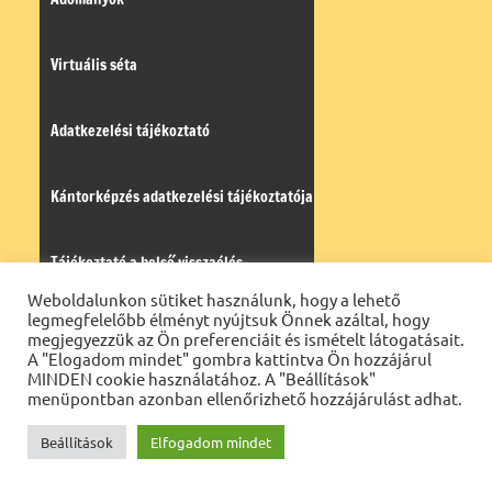
Virtuális séta
Adatkezelési tájékoztató
Kántorképzés adatkezelési tájékoztatója
Tájékoztató a belső visszaélés-
Weboldalunkon sütiket használunk, hogy a lehető
legmegfelelőbb élményt nyújtsuk Önnek azáltal, hogy
bejelentési rendszerről
megjegyezzük az Ön preferenciáit és ismételt látogatásait.
A "Elogadom mindet" gombra kattintva Ön hozzájárul
MINDEN cookie használatához. A "Beállítások"
menüpontban azonban ellenőrizhető hozzájárulást adhat.
Napi evangélium
Öröm-hír
Beállítások
Elfogadom mindet