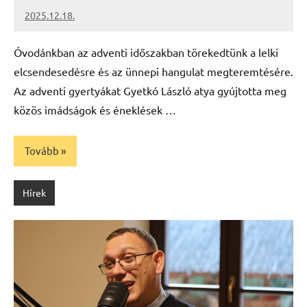
2025.12.18.
Leiszt
Máté
Óvodánkban az adventi időszakban törekedtünk a lelki
elcsendesedésre és az ünnepi hangulat megteremtésére.
Az adventi gyertyákat Gyetkó László atya gyújtotta meg
közös imádságok és éneklések …
Tovább
Hírek