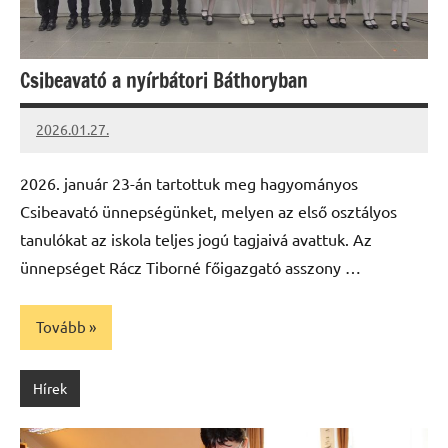
Csibeavató a nyírbátori Báthoryban
2026.01.27.
Leiszt
Máté
2026. január 23-án tartottuk meg hagyományos
Csibeavató ünnepségünket, melyen az első osztályos
tanulókat az iskola teljes jogú tagjaivá avattuk. Az
ünnepséget Rácz Tiborné főigazgató asszony …
Tovább
Hírek