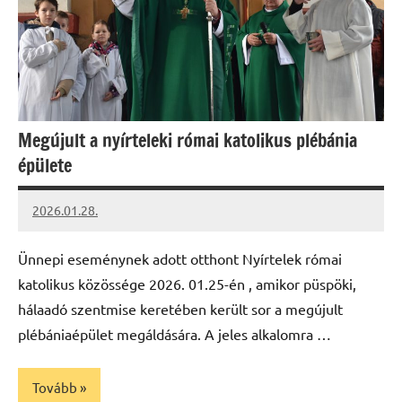
Megújult a nyírteleki római katolikus plébánia
épülete
2026.01.28.
Leiszt
Máté
Ünnepi eseménynek adott otthont Nyírtelek római
katolikus közössége 2026. 01.25-én , amikor püspöki,
hálaadó szentmise keretében került sor a megújult
plébániaépület megáldására. A jeles alkalomra …
Tovább