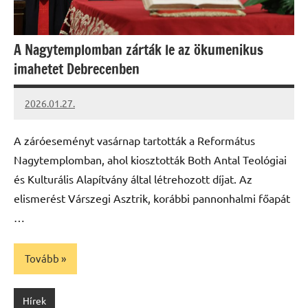
A Nagytemplomban zárták le az ökumenikus
imahetet Debrecenben
2026.01.27.
Leiszt
Máté
A záróeseményt vasárnap tartották a Református
Nagytemplomban, ahol kiosztották Both Antal Teológiai
és Kulturális Alapítvány által létrehozott díjat. Az
elismerést Várszegi Asztrik, korábbi pannonhalmi főapát
…
Tovább
Hírek