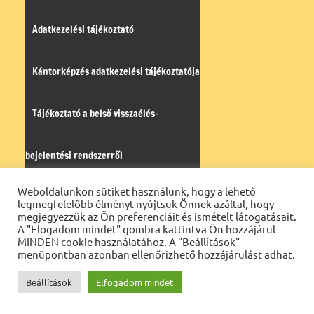
Adatkezelési tájékoztató
Kántorképzés adatkezelési tájékoztatója
Tájékoztató a belső visszaélés-
bejelentési rendszerről
Weboldalunkon sütiket használunk, hogy a lehető
legmegfelelőbb élményt nyújtsuk Önnek azáltal, hogy
Napi evangélium
Öröm-hír
megjegyezzük az Ön preferenciáit és ismételt látogatásait.
A "Elogadom mindet" gombra kattintva Ön hozzájárul
MINDEN cookie használatához. A "Beállítások"
menüpontban azonban ellenőrizhető hozzájárulást adhat.
Beállítások
Elfogadom mindet