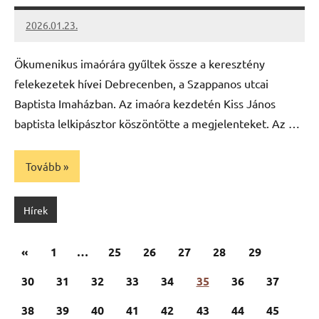
2026.01.23.
Leiszt
Máté
Ökumenikus imaórára gyűltek össze a keresztény
felekezetek hívei Debrecenben, a Szappanos utcai
Baptista Imaházban. Az imaóra kezdetén Kiss János
baptista lelkipásztor köszöntötte a megjelenteket. Az …
Tovább
Hírek
Bejegyzések
Előző
«
1
…
25
26
27
28
29
lapozása
cikk
30
31
32
33
34
35
36
37
38
39
40
41
42
43
44
45