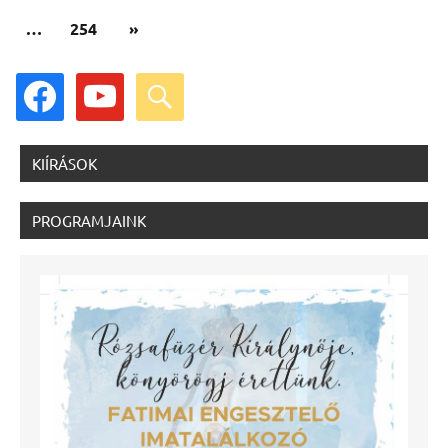
Következő
…
254
»
cikk
facebook
youtube
search
KIÍRÁSOK
PROGRAMJAINK