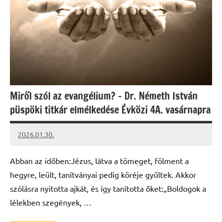
Miről szól az evangélium? – Dr. Németh István
püspöki titkár elmélkedése Évközi 4A. vasárnapra
2026.01.30.
Leiszt
Máté
Abban az időben:Jézus, látva a tömeget, fölment a
hegyre, leült, tanítványai pedig köréje gyűltek. Akkor
szólásra nyitotta ajkát, és így tanította őket:„Boldogok a
lélekben szegények, …