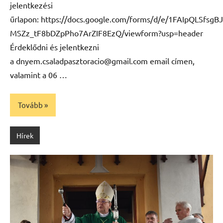
jelentkezési
űrlapon: https://docs.google.com/forms/d/e/1FAIpQLSfsg
MSZz_tF8bDZpPho7ArZIF8EzQ/viewform?usp=header
Érdeklődni és jelentkezni
a dnyem.csaladpasztoracio@gmail.com email címen,
valamint a 06 …
Tovább
Hírek