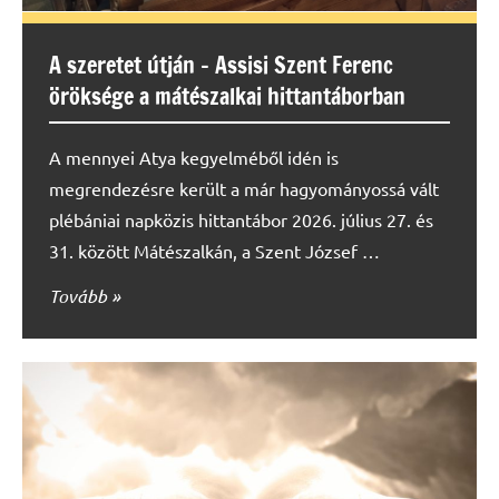
A szeretet útján – Assisi Szent Ferenc
öröksége a mátészalkai hittantáborban
A mennyei Atya kegyelméből idén is
megrendezésre került a már hagyományossá vált
plébániai napközis hittantábor 2026. július 27. és
31. között Mátészalkán, a Szent József …
Tovább