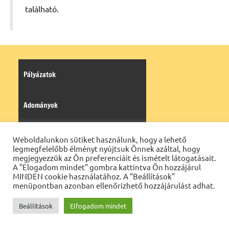
található.
Pályázatok
Adományok
Virtuális séta
Weboldalunkon sütiket használunk, hogy a lehető
legmegfelelőbb élményt nyújtsuk Önnek azáltal, hogy
megjegyezzük az Ön preferenciáit és ismételt látogatásait.
Adatkezelési tájékoztató
A "Elogadom mindet" gombra kattintva Ön hozzájárul
MINDEN cookie használatához. A "Beállítások"
menüpontban azonban ellenőrizhető hozzájárulást adhat.
Kántorképzés adatkezelési tájékoztatója
Beállítások
Elfogadom mindet
Tájékoztató a belső visszaélés-