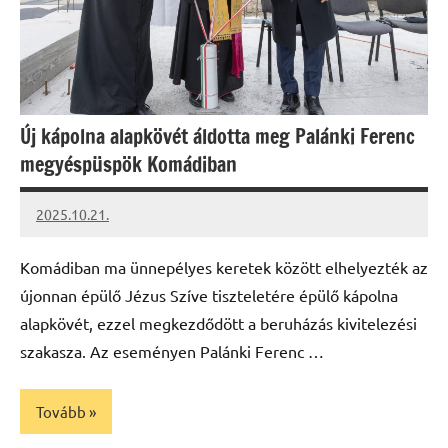
Új kápolna alapkövét áldotta meg Palánki Ferenc
megyéspüspök Komádiban
2025.10.21.
Leiszt
Máté
Komádiban ma ünnepélyes keretek között elhelyezték az
újonnan épülő Jézus Szíve tiszteletére épülő kápolna
alapkövét, ezzel megkezdődött a beruházás kivitelezési
szakasza. Az eseményen Palánki Ferenc …
Tovább