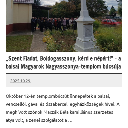
„Szent Fiadat, Boldogasszony, kérd e népért!” – a
balsai Magyarok Nagyasszonya-templom búcsúja
2025.10.29.
Leiszt
Máté
Október 12-én templombúcsút ünnepeltek a balsai,
vencsellői, gávai és tiszaberceli egyházközségek hívei. A
meghívott szónok Maczák Béla kamilliánus szerzetes
atya volt, a zenei szolgálatot a …