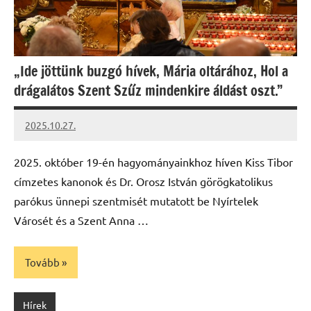
„Ide jöttünk buzgó hívek, Mária oltárához, Hol a
drágalátos Szent Szűz mindenkire áldást oszt.”
2025.10.27.
Leiszt
Máté
2025. október 19-én hagyományainkhoz híven Kiss Tibor
címzetes kanonok és Dr. Orosz István görögkatolikus
parókus ünnepi szentmisét mutatott be Nyírtelek
Városét és a Szent Anna …
Tovább
Hírek