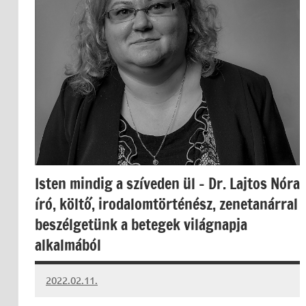
Isten mindig a szíveden ül – Dr. Lajtos Nóra
író, költő, irodalomtörténész, zenetanárral
beszélgetünk a betegek világnapja
alkalmából
2022.02.11.
kovacs.agi