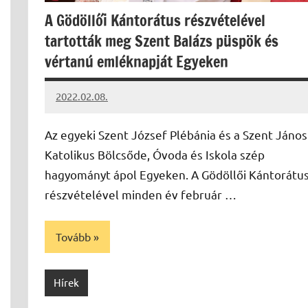
A Gödöllői Kántorátus részvételével
tartották meg Szent Balázs püspök és
vértanú emléknapját Egyeken
2022.02.08.
kovacs.agi
Az egyeki Szent József Plébánia és a Szent János
Katolikus Bölcsőde, Óvoda és Iskola szép
hagyományt ápol Egyeken. A Gödöllői Kántorátu
részvételével minden év február …
Tovább
Hírek