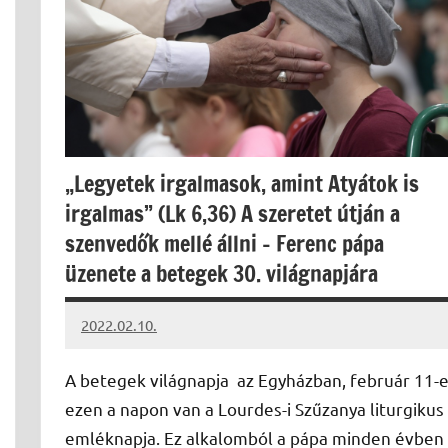
„Legyetek irgalmasok, amint Atyátok is
irgalmas” (Lk 6,36) A szeretet útján a
szenvedők mellé állni – Ferenc pápa
üzenete a betegek 30. világnapjára
2022.02.10.
kovacs.agi
A betegek világnapja az Egyházban, február 11-e
ezen a napon van a Lourdes-i Szűzanya liturgikus
emléknapja. Ez alkalomból a pápa minden évben