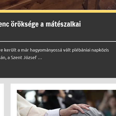
renc öröksége a mátészalkai
 került a már hagyományossá vált plébániai napközis
kán, a Szent József …