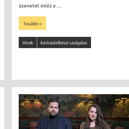
üzenetet intéz a …
Tovább
Hírek
kórházlelkészi szolgálat