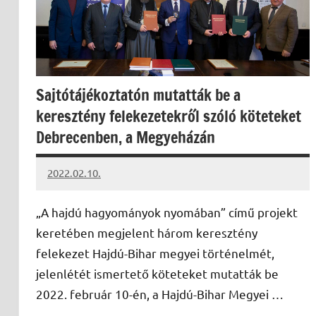
Sajtótájékoztatón mutatták be a
keresztény felekezetekről szóló köteteket
Debrecenben, a Megyeházán
2022.02.10.
kovacs.agi
„A hajdú hagyományok nyomában” című projekt
keretében megjelent három keresztény
felekezet Hajdú-Bihar megyei történelmét,
jelenlétét ismertető köteteket mutatták be
2022. február 10-én, a Hajdú-Bihar Megyei …