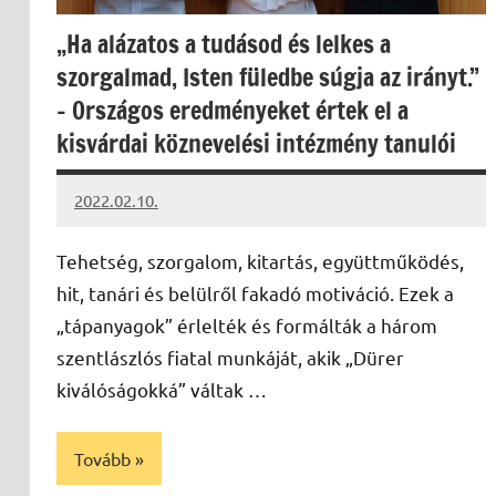
„Ha alázatos a tudásod és lelkes a
szorgalmad, Isten füledbe súgja az irányt.”
– Országos eredményeket értek el a
kisvárdai köznevelési intézmény tanulói
2022.02.10.
kovacs.agi
Tehetség, szorgalom, kitartás, együttműködés,
hit, tanári és belülről fakadó motiváció. Ezek a
„tápanyagok” érlelték és formálták a három
szentlászlós fiatal munkáját, akik „Dürer
kiválóságokká” váltak …
Tovább