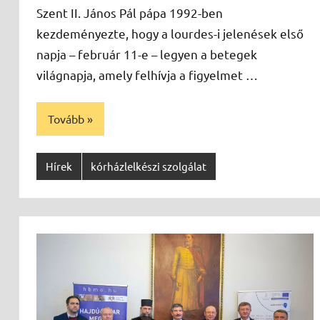
Szent II. János Pál pápa 1992-ben
kezdeményezte, hogy a lourdes-i jelenések első
napja – február 11-e – legyen a betegek
világnapja, amely felhívja a figyelmet …
Tovább
Hírek
kórházlelkészi szolgálat