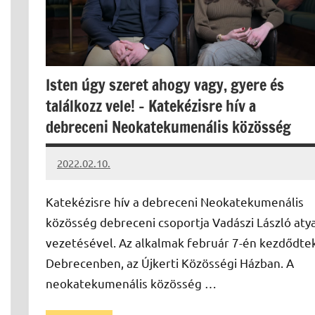
Isten úgy szeret ahogy vagy, gyere és
találkozz vele! – Katekézisre hív a
debreceni Neokatekumenális közösség
2022.02.10.
kovacs.agi
Katekézisre hív a debreceni Neokatekumenális
közösség debreceni csoportja Vadászi László aty
vezetésével. Az alkalmak február 7-én kezdődte
Debrecenben, az Újkerti Közösségi Házban. A
neokatekumenális közösség …