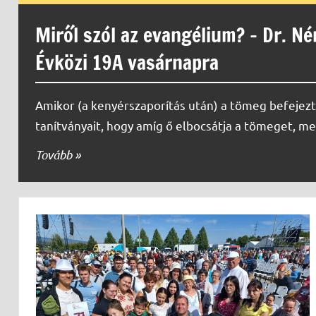
Miről szól az evangélium? – Dr. N
Évközi 19A vasárnapra
Amikor (a kenyérszaporítás után) a tömeg befejezt
tanítványait, hogy amíg ő elbocsátja a tömeget, m
Tovább