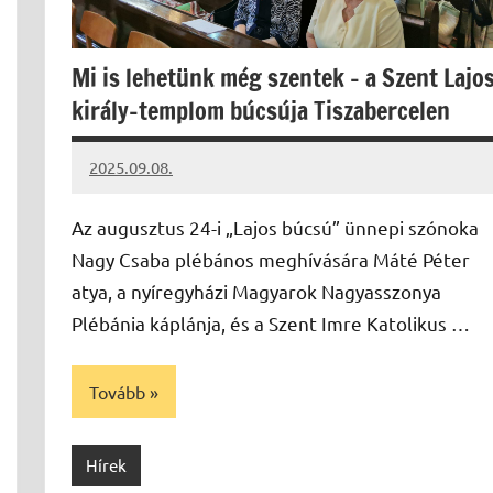
Mi is lehetünk még szentek – a Szent Lajo
király-templom búcsúja Tiszabercelen
2025.09.08.
Leiszt
Máté
Az augusztus 24-i „Lajos búcsú” ünnepi szónoka
Nagy Csaba plébános meghívására Máté Péter
atya, a nyíregyházi Magyarok Nagyasszonya
Plébánia káplánja, és a Szent Imre Katolikus …
Tovább
Hírek