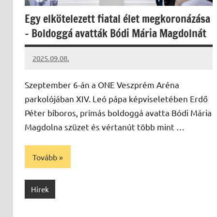
Egy elkötelezett fiatal élet megkoronázása
– Boldoggá avatták Bódi Mária Magdolnát
2025.09.08.
Leiszt
Máté
Szeptember 6-án a ONE Veszprém Aréna
parkolójában XIV. Leó pápa képviseletében Erdő
Péter bíboros, prímás boldoggá avatta Bódi Mária
Magdolna szüzet és vértanút több mint …
Tovább
Hírek