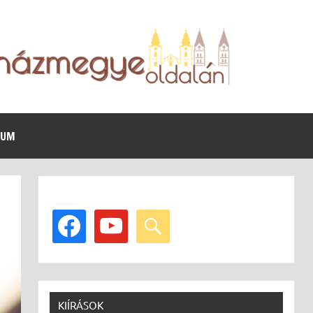
VUM
facebook
youtube
search
KIÍRÁSOK