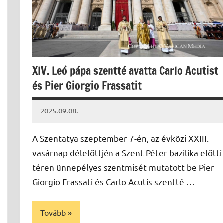
XIV. Leó pápa szentté avatta Carlo Acutist
és Pier Giorgio Frassatit
2025.09.08.
Leiszt
Máté
A Szentatya szeptember 7-én, az évközi XXIII.
vasárnap délelőttjén a Szent Péter-bazilika előtti
téren ünnepélyes szentmisét mutatott be Pier
Giorgio Frassati és Carlo Acutis szentté …
Tovább