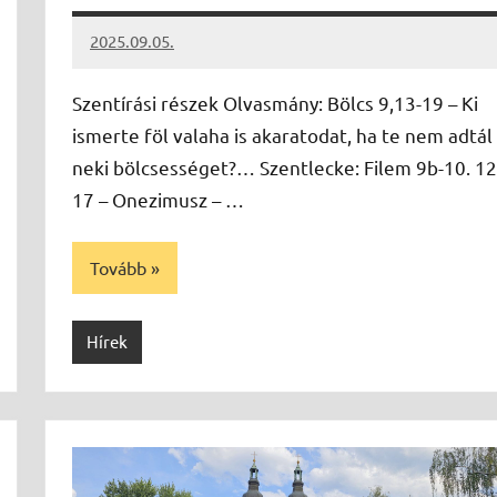
2025.09.05.
Leiszt
Máté
Szentírási részek Olvasmány: Bölcs 9,13-19 – Ki
ismerte föl valaha is akaratodat, ha te nem adtál
neki bölcsességet?… Szentlecke: Filem 9b-10. 12
17 – Onezimusz – …
Tovább
Hírek