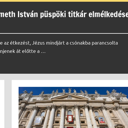
émeth István püspöki titkár elmélkedés
e az étkezést, Jézus mindjárt a csónakba parancsolta
enjenek át előtte a …