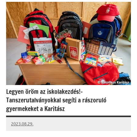
Legyen öröm az iskolakezdés!–
Tanszerutalványokkal segíti a rászoruló
gyermekeket a Karitász
2023.08.29.
kovacs.agi