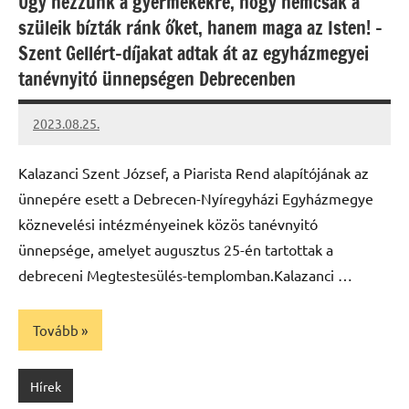
Úgy nézzünk a gyermekekre, hogy nemcsak a
szüleik bízták ránk őket, hanem maga az Isten! –
Szent Gellért-díjakat adtak át az egyházmegyei
tanévnyitó ünnepségen Debrecenben
2023.08.25.
kovacs.agi
Kalazanci Szent József, a Piarista Rend alapítójának az
ünnepére esett a Debrecen-Nyíregyházi Egyházmegye
köznevelési intézményeinek közös tanévnyitó
ünnepsége, amelyet augusztus 25-én tartottak a
debreceni Megtestesülés-templomban.Kalazanci …
Tovább
Hírek