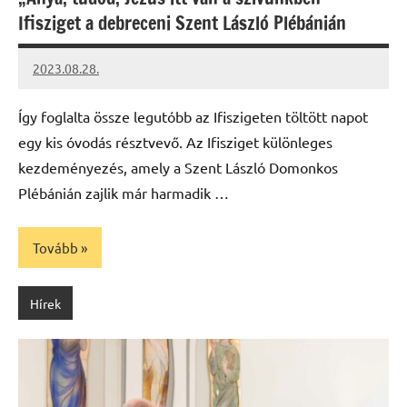
Ifisziget a debreceni Szent László Plébánián
2023.08.28.
kovacs.agi
Így foglalta össze legutóbb az Ifiszigeten töltött napot
egy kis óvodás résztvevő. Az Ifisziget különleges
kezdeményezés, amely a Szent László Domonkos
Plébánián zajlik már harmadik …
Tovább
Hírek