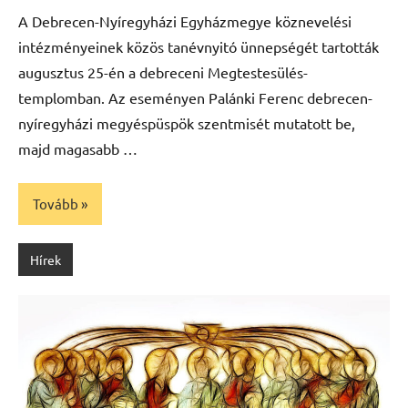
A Debrecen-Nyíregyházi Egyházmegye köznevelési
intézményeinek közös tanévnyitó ünnepségét tartották
augusztus 25-én a debreceni Megtestesülés-
templomban. Az eseményen Palánki Ferenc debrecen-
nyíregyházi megyéspüspök szentmisét mutatott be,
majd magasabb …
Tovább
Hírek