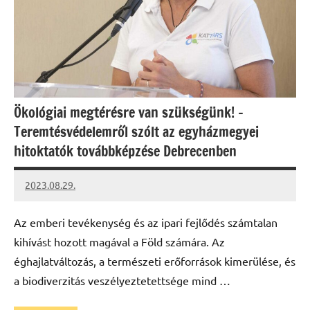
Ökológiai megtérésre van szükségünk! –
Teremtésvédelemről szólt az egyházmegyei
hitoktatók továbbképzése Debrecenben
2023.08.29.
kovacs.agi
Az emberi tevékenység és az ipari fejlődés számtalan
kihívást hozott magával a Föld számára. Az
éghajlatváltozás, a természeti erőforrások kimerülése, és
a biodiverzitás veszélyeztetettsége mind …