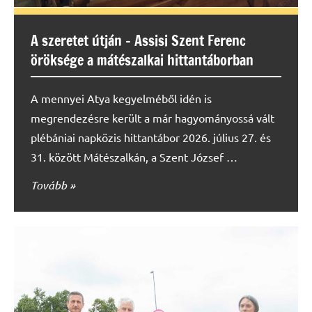
A szeretet útján – Assisi Szent Ferenc
öröksége a mátészalkai hittantáborban
A mennyei Atya kegyelméből idén is
megrendezésre került a már hagyományossá vált
plébániai napközis hittantábor 2026. július 27. és
31. között Mátészalkán, a Szent József …
Tovább