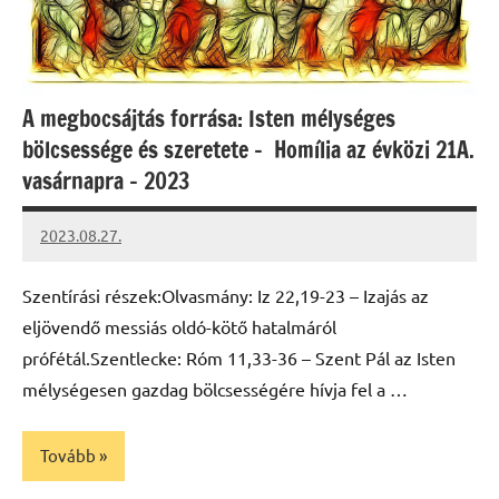
A megbocsájtás forrása: Isten mélységes
bölcsessége és szeretete – Homília az évközi 21A.
vasárnapra – 2023
2023.08.27.
kovacs.agi
Szentírási részek:Olvasmány: Iz 22,19-23 – Izajás az
eljövendő messiás oldó-kötő hatalmáról
prófétál.Szentlecke: Róm 11,33-36 – Szent Pál az Isten
mélységesen gazdag bölcsességére hívja fel a …
Tovább