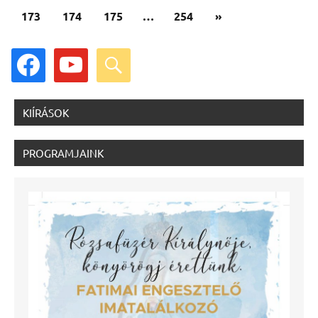
Következő
173
174
175
…
254
»
cikk
facebook
youtube
search
KIÍRÁSOK
PROGRAMJAINK