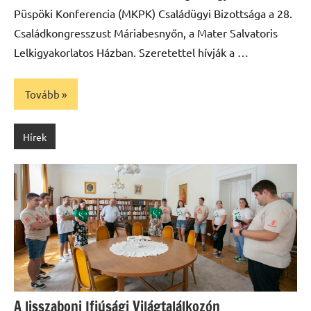
Püspöki Konferencia (MKPK) Családügyi Bizottsága a 28.
Családkongresszust Máriabesnyőn, a Mater Salvatoris
Lelkigyakorlatos Házban. Szeretettel hívják a …
Tovább
Hírek
A lisszaboni Ifjúsági Világtalálkozón