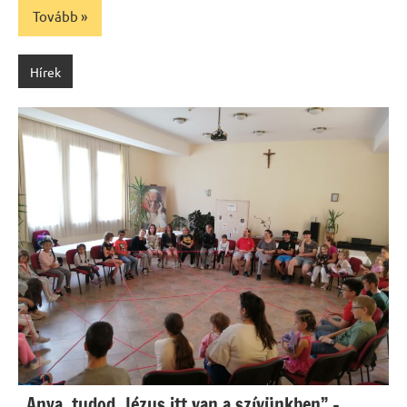
Tovább
Hírek
„Anya, tudod, Jézus itt van a szívünkben” –