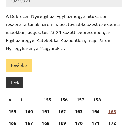
2023.08.24.
kovacs.agi
A Debrecen-Nyíregyházi Egyházmegye hitoktatói
részére tartanak három napos továbbképzést ezekben a
napokban, augusztus 23-24 között Debrecenben, az
Egyházmegyei Kateketikai Központban, majd 25-én
Nyíregyházán, a Magyarok …
Tovább
Hírek
Bejegyzések
Előző
«
1
…
155
156
157
158
lapozása
cikk
159
160
161
162
163
164
165
166
167
168
169
170
171
172