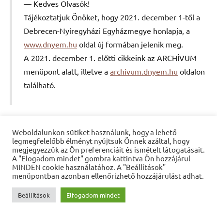
Kedves Olvasók!
Tájékoztatjuk Önöket, hogy 2021. december 1-től a
Debrecen-Nyíregyházi Egyházmegye honlapja, a
www.dnyem.hu
oldal új formában jelenik meg.
A 2021. december 1. előtti cikkeink az ARCHÍVUM
menüpont alatt, illetve a
archivum.dnyem.hu
oldalon
található.
Weboldalunkon sütiket használunk, hogy a lehető
legmegfelelőbb élményt nyújtsuk Önnek azáltal, hogy
Pályázatok
megjegyezzük az Ön preferenciáit és ismételt látogatásait.
A "Elogadom mindet" gombra kattintva Ön hozzájárul
MINDEN cookie használatához. A "Beállítások"
menüpontban azonban ellenőrizhető hozzájárulást adhat.
Adományok
Beállítások
Elfogadom mindet
Virtuális séta