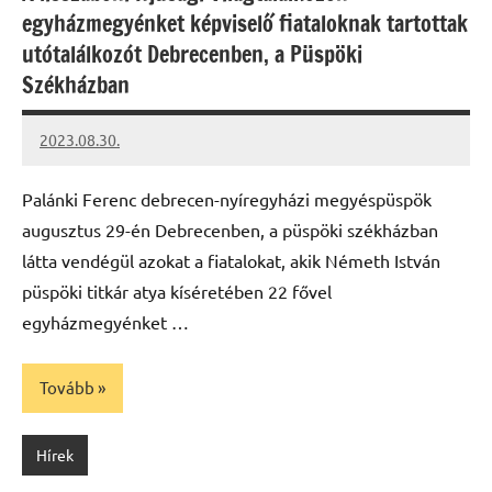
egyházmegyénket képviselő fiataloknak tartottak
utótalálkozót Debrecenben, a Püspöki
Székházban
2023.08.30.
kovacs.agi
Palánki Ferenc debrecen-nyíregyházi megyéspüspök
augusztus 29-én Debrecenben, a püspöki székházban
látta vendégül azokat a fiatalokat, akik Németh István
püspöki titkár atya kíséretében 22 fővel
egyházmegyénket …
Tovább
Hírek