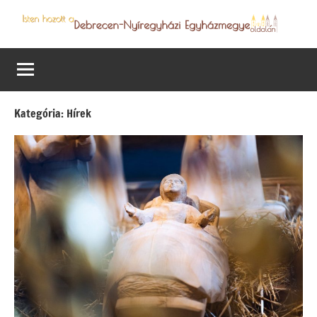
Skip
to
Debrecen-
Egyházmegyénk
content
hírei,
Nyíregyházi
programjai
Egyházmegye
Kategória:
Hírek