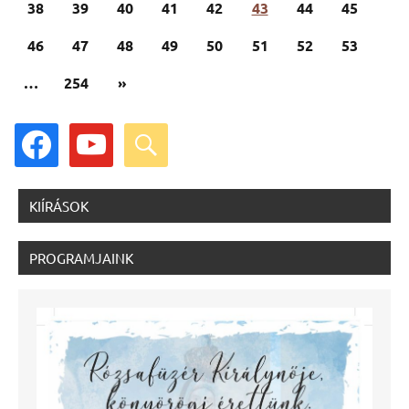
38
39
40
41
42
43
44
45
46
47
48
49
50
51
52
53
Következő
…
254
»
cikk
facebook
youtube
search
KIÍRÁSOK
PROGRAMJAINK