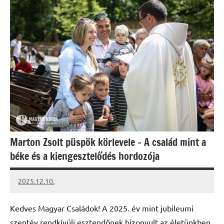
Marton Zsolt püspök körlevele – A család mint a
béke és a kiengesztelődés hordozója
2025.12.10.
Leiszt
Máté
Kedves Magyar Családok! A 2025. év mint jubileumi
szentév rendkívüli esztendőnek bizonyult az életünkben.