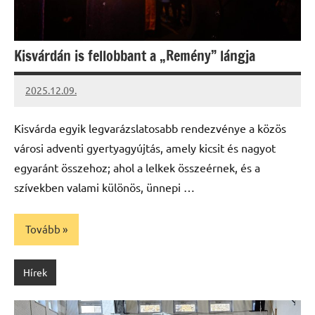
Kisvárdán is fellobbant a „Remény” lángja
2025.12.09.
Leiszt
Máté
Kisvárda egyik legvarázslatosabb rendezvénye a közös
városi adventi gyertyagyújtás, amely kicsit és nagyot
egyaránt összehoz; ahol a lelkek összeérnek, és a
szívekben valami különös, ünnepi …
Tovább
Hírek