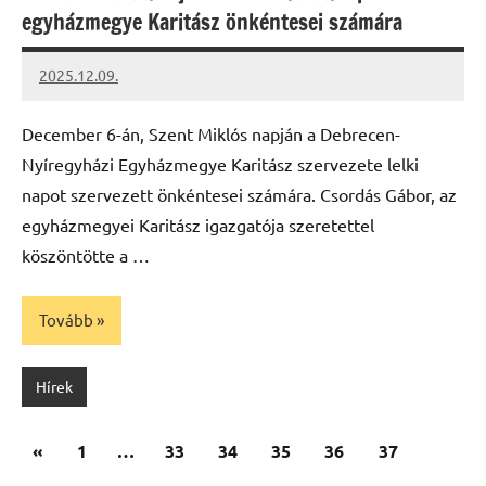
egyházmegye Karitász önkéntesei számára
2025.12.09.
Leiszt
Máté
December 6-án, Szent Miklós napján a Debrecen-
Nyíregyházi Egyházmegye Karitász szervezete lelki
napot szervezett önkéntesei számára. Csordás Gábor, az
egyházmegyei Karitász igazgatója szeretettel
köszöntötte a …
Tovább
Hírek
Bejegyzések
Előző
«
1
…
33
34
35
36
37
lapozása
cikk