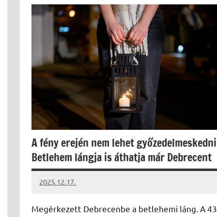
A fény erején nem lehet győzedelmeskedni
Betlehem lángja is áthatja már Debrecent
2025.12.17.
Leiszt
Máté
Megérkezett Debrecenbe a betlehemi láng. A 43