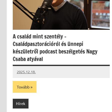
A család mint szentély –
Családpasztorációról és ünnepi
készületről podcast beszélgetés Nagy
Csaba atyával
2025.12.18.
Leiszt
Máté
Tovább
Hírek