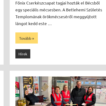
Főnix Cserkészcsapat tagjai hozták el Bécsből
egy speciális mécsesben. A Betlehemi Születés
Templomának örökmécseséről meggyújtott
lángot kedd este …
Tovább
Hírek