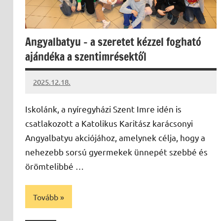
Angyalbatyu – a szeretet kézzel fogható
ajándéka a szentimrésektől
2025.12.18.
Leiszt
Máté
Iskolánk, a nyíregyházi Szent Imre idén is
csatlakozott a Katolikus Karitász karácsonyi
Angyalbatyu akciójához, amelynek célja, hogy a
nehezebb sorsú gyermekek ünnepét szebbé és
örömtelibbé …
Tovább