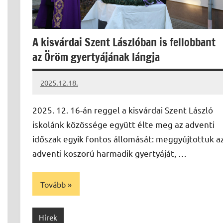
A kisvárdai Szent Lászlóban is fellobbant
az Öröm gyertyájának lángja
2025.12.18.
Leiszt
Máté
2025. 12. 16-án reggel a kisvárdai Szent László
iskolánk közössége együtt élte meg az adventi
időszak egyik fontos állomását: meggyújtottuk a
adventi koszorú harmadik gyertyáját, …
Tovább
Hírek