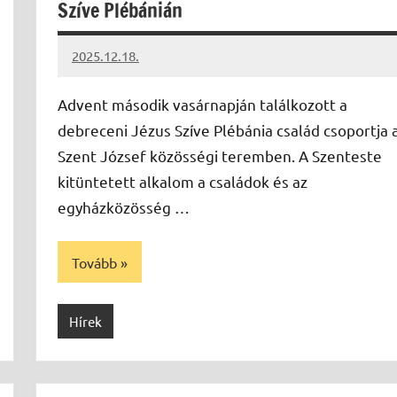
Szíve Plébánián
2025.12.18.
Leiszt
Máté
Advent második vasárnapján találkozott a
debreceni Jézus Szíve Plébánia család csoportja 
Szent József közösségi teremben. A Szenteste
kitüntetett alkalom a családok és az
egyházközösség …
Tovább
Hírek