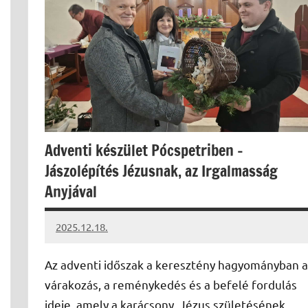
Adventi készület Pócspetriben –
Jászolépítés Jézusnak, az Irgalmasság
Anyjával
2025.12.18.
Leiszt
Máté
Az adventi időszak a keresztény hagyományban a
várakozás, a reménykedés és a befelé fordulás
ideje, amely a karácsony, Jézus születésének