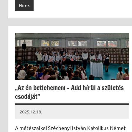
Hírek
„Az én betlehemem – Add hírül a születés
csodáját”
2025.12.18.
Leiszt
Máté
A mátészalkai Széchenyi István Katolikus Német