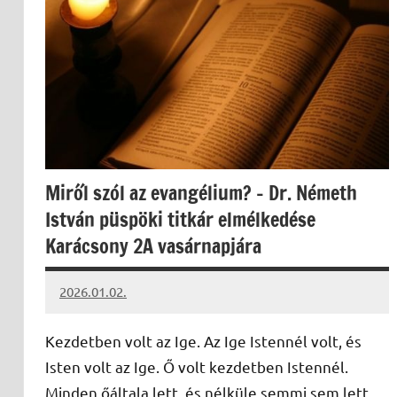
Miről szól az evangélium? – Dr. Németh
István püspöki titkár elmélkedése
Karácsony 2A vasárnapjára
2026.01.02.
Leiszt
Máté
Kezdetben volt az Ige. Az Ige Istennél volt, és
Isten volt az Ige. Ő volt kezdetben Istennél.
Minden őáltala lett, és nélküle semmi sem lett,