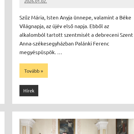
2026.01.02.
Leiszt
Máté
Szűz Mária, Isten Anyja ünnepe, valamint a Béke
Világnapja, az újév első napja. Ebből az
alkalomból tartott szentmisét a debreceni Szent
Anna-székesegyházban Palánki Ferenc
megyéspüspök. …
Tovább
Hírek