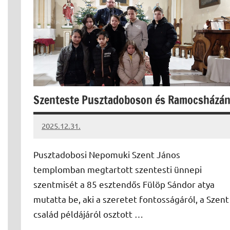
Szenteste Pusztadoboson és Ramocsházá
2025.12.31.
Leiszt
Máté
Pusztadobosi Nepomuki Szent János
templomban megtartott szentesti ünnepi
szentmisét a 85 esztendős Fülöp Sándor atya
mutatta be, aki a szeretet fontosságáról, a Szent
család példájáról osztott …