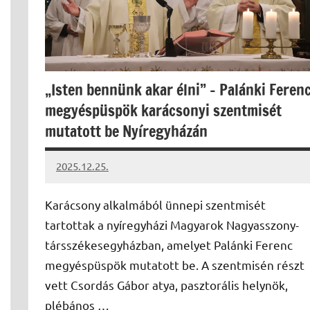
„Isten bennünk akar élni” – Palánki Feren
megyéspüspök karácsonyi szentmisét
mutatott be Nyíregyházán
2025.12.25.
Leiszt
Máté
Karácsony alkalmából ünnepi szentmisét
tartottak a nyíregyházi Magyarok Nagyasszony-
társszékesegyházban, amelyet Palánki Ferenc
megyéspüspök mutatott be. A szentmisén részt
vett Csordás Gábor atya, pasztorális helynök,
plébános …