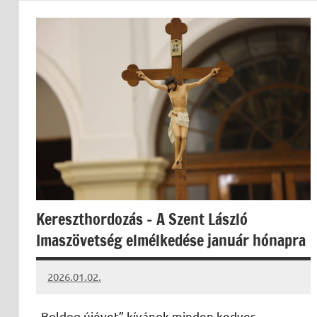
Kereszthordozás – A Szent László
Imaszövetség elmélkedése január hónapra
2026.01.02.
Leiszt
Máté
„Boldog újévet” kívánok minden kedves