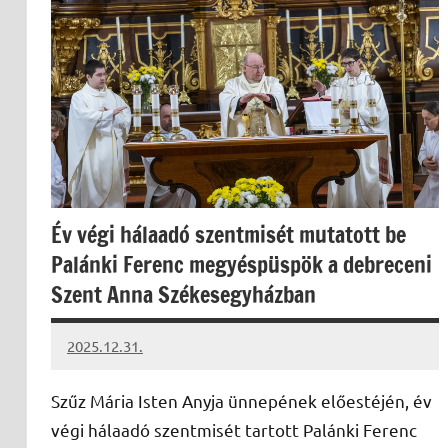
Év végi hálaadó szentmisét mutatott be
Palánki Ferenc megyéspüspök a debreceni
Szent Anna Székesegyházban
2025.12.31.
Leiszt
Máté
Szűz Mária Isten Anyja ünnepének előestéjén, év
végi hálaadó szentmisét tartott Palánki Ferenc