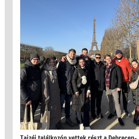
Taizéi találkozón vettek részt a Debrecen–