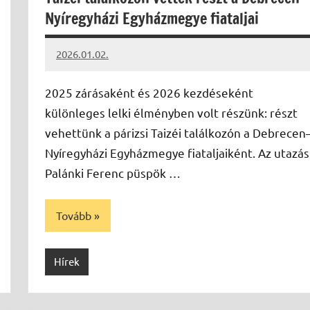
Nyíregyházi Egyházmegye fiataljai
2026.01.02.
Leiszt
Máté
2025 zárásaként és 2026 kezdéseként
különleges lelki élményben volt részünk: részt
vehettünk a párizsi Taizéi találkozón a Debrecen
Nyíregyházi Egyházmegye fiataljaiként. Az utazás
Palánki Ferenc püspök …
Tovább
Hírek