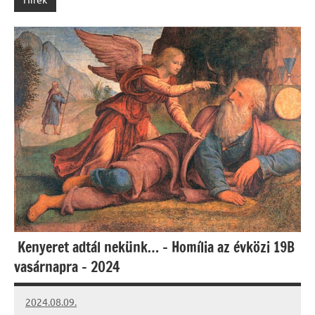
Kenyeret adtál nekünk… – Homília az évközi 19B
vasárnapra – 2024
2024.08.09.
kovacs.agi