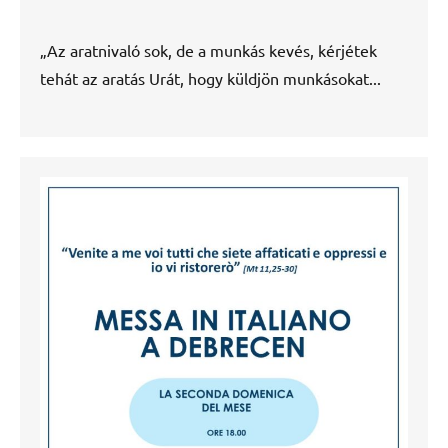
„Az aratnivaló sok, de a munkás kevés, kérjétek
tehát az aratás Urát, hogy küldjön munkásokat...