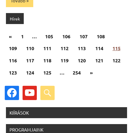
Tovább
Hírek
Bejegyzések
Előző
«
1
…
105
106
107
108
lapozása
cikk
109
110
111
112
113
114
115
116
117
118
119
120
121
122
Következő
123
124
125
…
254
»
cikk
facebook
youtube
search
KIÍRÁSOK
PROGRAMJAINK