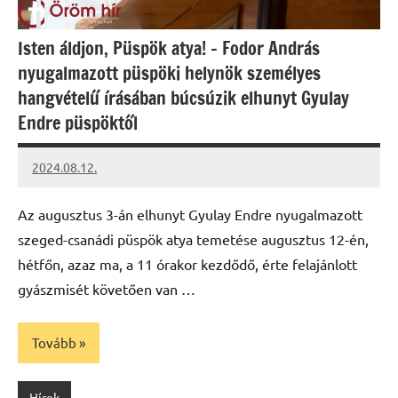
Isten áldjon, Püspök atya! – Fodor András
nyugalmazott püspöki helynök személyes
hangvételű írásában búcsúzik elhunyt Gyulay
Endre püspöktől
2024.08.12.
kovacs.agi
Az augusztus 3-án elhunyt Gyulay Endre nyugalmazott
szeged-csanádi püspök atya temetése augusztus 12-én,
hétfőn, azaz ma, a 11 órakor kezdődő, érte felajánlott
gyászmisét követően van …
Tovább
Hírek