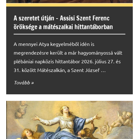
A szeretet útján – Assisi Szent Ferenc
öröksége a mátészalkai hittantáborban
A mennyei Atya kegyelméből idén is
megrendezésre került a már hagyományossá vált
plébániai napközis hittantábor 2026. július 27. és
31. között Mátészalkán, a Szent József …
Tovább