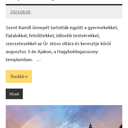
2024.08.09.
kovacs.agi
Szent Kamill ünnepét tartották együtt a gyermekekkel,
fiatalokkal, felnőttekkel, idősebb testvérekkel,
szerzetesekkel az Úr Jézus oltára és keresztje körül
augusztus 3-án Ajakon, a Nagyboldogasszony-
templomban. …
Tovább
Hírek