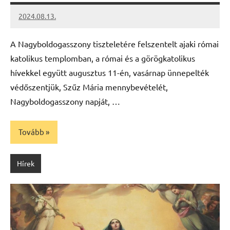
2024.08.13.
kovacs.agi
A Nagyboldogasszony tiszteletére felszentelt ajaki római
katolikus templomban, a római és a görögkatolikus
hívekkel együtt augusztus 11-én, vasárnap ünnepelték
védőszentjük, Szűz Mária mennybevételét,
Nagyboldogasszony napját, …
Tovább
Hírek