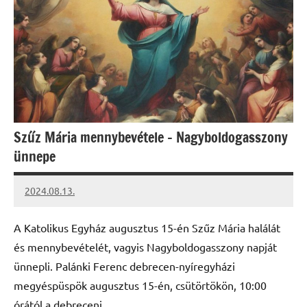
Szűz Mária mennybevétele – Nagyboldogasszony
ünnepe
2024.08.13.
kovacs.agi
A Katolikus Egyház augusztus 15-én Szűz Mária halálát
és mennybevételét, vagyis Nagyboldogasszony napját
ünnepli. Palánki Ferenc debrecen-nyíregyházi
megyéspüspök augusztus 15-én, csütörtökön, 10:00
órától a debreceni …