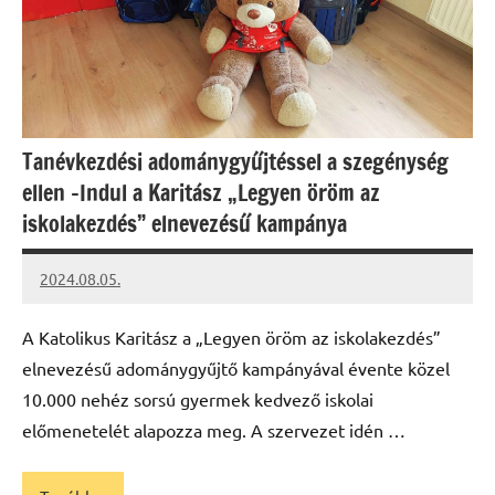
Tanévkezdési adománygyűjtéssel a szegénység
ellen –Indul a Karitász „Legyen öröm az
iskolakezdés” elnevezésű kampánya
2024.08.05.
kovacs.agi
A Katolikus Karitász a „Legyen öröm az iskolakezdés”
elnevezésű adománygyűjtő kampányával évente közel
10.000 nehéz sorsú gyermek kedvező iskolai
előmenetelét alapozza meg. A szervezet idén …