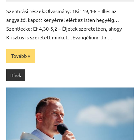
Szentírási részek:Olvasmány: 1Kir 19,4-8 – Illés az
angyaltól kapott kenyérrel elért az Isten hegyéig…
Szentlecke: Ef 4,30-5,2 – Éljetek szeretetben, ahogy
Krisztus is szeretett minket…Evangélium: Jn …
Tovább
Hírek