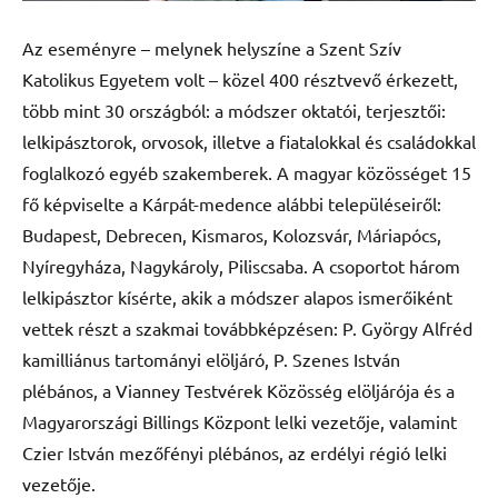
Az eseményre – melynek helyszíne a Szent Szív
Katolikus Egyetem volt – közel 400 résztvevő érkezett,
több mint 30 országból: a módszer oktatói, terjesztői:
lelkipásztorok, orvosok, illetve a fiatalokkal és családokkal
foglalkozó egyéb szakemberek. A magyar közösséget 15
fő képviselte a Kárpát-medence alábbi településeiről:
Budapest, Debrecen, Kismaros, Kolozsvár, Máriapócs,
Nyíregyháza, Nagykároly, Piliscsaba. A csoportot három
lelkipásztor kísérte, akik a módszer alapos ismerőiként
vettek részt a szakmai továbbképzésen: P. György Alfréd
kamilliánus tartományi elöljáró, P. Szenes István
plébános, a Vianney Testvérek Közösség elöljárója és a
Magyarországi Billings Központ lelki vezetője, valamint
Czier István mezőfényi plébános, az erdélyi régió lelki
vezetője.