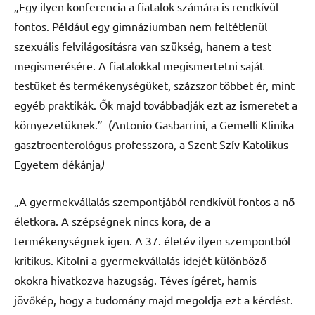
„Egy ilyen konferencia a fiatalok számára is rendkívül
fontos. Például egy gimnáziumban nem feltétlenül
szexuális felvilágosításra van szükség, hanem a test
megismerésére. A fiatalokkal megismertetni saját
testüket és termékenységüket, százszor többet ér, mint
egyéb praktikák. Ők majd továbbadják ezt az ismeretet a
környezetüknek.” (Antonio Gasbarrini, a Gemelli Klinika
gasztroenterológus professzora, a Szent Szív Katolikus
Egyetem dékánja
)
„A gyermekvállalás szempontjából rendkívül fontos a nő
életkora. A szépségnek nincs kora, de a
termékenységnek igen. A 37. életév ilyen szempontból
kritikus. Kitolni a gyermekvállalás idejét különböző
okokra hivatkozva hazugság. Téves ígéret, hamis
jövőkép, hogy a tudomány majd megoldja ezt a kérdést.