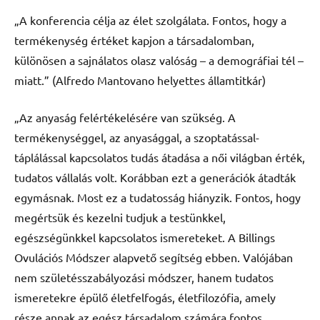
„A konferencia célja az élet szolgálata. Fontos, hogy a
termékenység értéket kapjon a társadalomban,
különösen a sajnálatos olasz valóság – a demográfiai tél –
miatt.” (Alfredo Mantovano helyettes államtitkár)
„Az anyaság felértékelésére van szükség. A
termékenységgel, az anyasággal, a szoptatással-
táplálással kapcsolatos tudás átadása a női világban érték,
tudatos vállalás volt. Korábban ezt a generációk átadták
egymásnak. Most ez a tudatosság hiányzik. Fontos, hogy
megértsük és kezelni tudjuk a testünkkel,
egészségünkkel kapcsolatos ismereteket. A Billings
Ovulációs Módszer alapvető segítség ebben. Valójában
nem születésszabályozási módszer, hanem tudatos
ismeretekre épülő életfelfogás, életfilozófia, amely
része annak az egész társadalom számára fontos