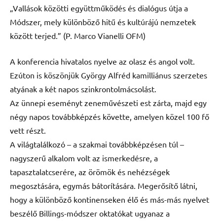
„Vallások közötti együttműködés és dialógus útja a
Módszer, mely különböző hitű és kultúrájú nemzetek
között terjed.” (P. Marco Vianelli OFM)
A konferencia hivatalos nyelve az olasz és angol volt.
Ezúton is köszönjük György Alfréd kamilliánus szerzetes
atyának a két napos szinkrontolmácsolást.
Az ünnepi eseményt zeneművészeti est zárta, majd egy
négy napos továbbképzés követte, amelyen közel 100 fő
vett részt.
A világtalálkozó – a szakmai továbbképzésen túl –
nagyszerű alkalom volt az ismerkedésre, a
tapasztalatcserére, az örömök és nehézségek
megosztására, egymás bátorítására. Megerősítő látni,
hogy a különböző kontinenseken élő és más-más nyelvet
beszélő Billings-módszer oktatókat ugyanaz a