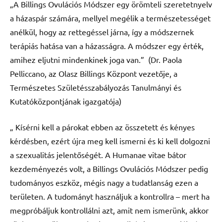
„A Billings Ovulációs Módszer egy örömteli szeretetnyelv
a házaspár számára, mellyel megélik a természetességet
anélkül, hogy az rettegéssel járna, így a módszernek
terápiás hatása van a házasságra. A módszer egy érték,
amihez eljutni mindenkinek joga van.” (Dr. Paola
Pelliccano, az Olasz Billings Központ vezetője, a
Természetes Születésszabályozás Tanulmányi és
Kutatóközpontjának igazgatója)
„ Kísérni kell a párokat ebben az összetett és kényes
kérdésben, ezért újra meg kell ismerni és ki kell dolgozni
a szexualitás jelentőségét. A Humanae vitae bátor
kezdeményezés volt, a Billings Ovulációs Módszer pedig
tudományos eszköz, mégis nagy a tudatlanság ezen a
területen. A tudományt használjuk a kontrollra – mert ha
megpróbáljuk kontrollálni azt, amit nem ismerünk, akkor