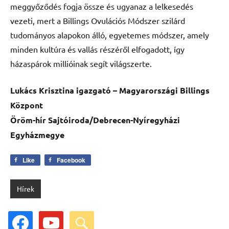
meggyőződés fogja össze és ugyanaz a lelkesedés
vezeti, mert a Billings Ovulációs Módszer szilárd
tudományos alapokon álló, egyetemes módszer, amely
minden kultúra és vallás részéről elfogadott, így
házaspárok millióinak segít világszerte.
Lukács Krisztina igazgató – Magyarországi Billings
Központ
Öröm-hír Sajtóiroda/Debrecen-Nyíregyházi
Egyházmegye
Like
Facebook
Hírek
facebook
youtube
search