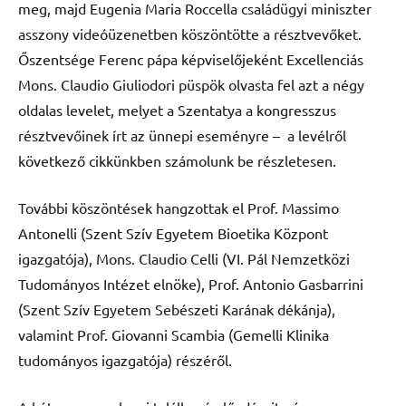
meg, majd Eugenia Maria Roccella családügyi miniszter
asszony videóüzenetben köszöntötte a résztvevőket.
Őszentsége Ferenc pápa képviselőjeként Excellenciás
Mons. Claudio Giuliodori püspök olvasta fel azt a négy
oldalas levelet, melyet a Szentatya a kongresszus
résztvevőinek írt az ünnepi eseményre – a levélről
következő cikkünkben számolunk be részletesen.
További köszöntések hangzottak el Prof. Massimo
Antonelli (Szent Szív Egyetem Bioetika Központ
igazgatója), Mons. Claudio Celli (VI. Pál Nemzetközi
Tudományos Intézet elnöke), Prof. Antonio Gasbarrini
(Szent Szív Egyetem Sebészeti Karának dékánja),
valamint Prof. Giovanni Scambia (Gemelli Klinika
tudományos igazgatója) részéről.