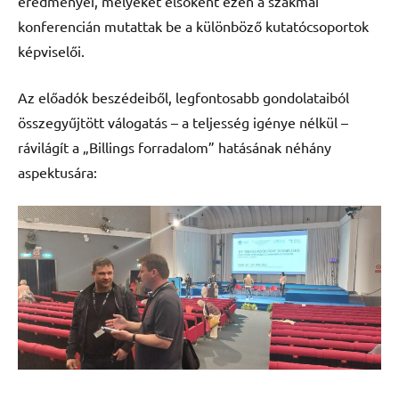
eredményei, melyeket elsőként ezen a szakmai
konferencián mutattak be a különböző kutatócsoportok
képviselői.
Az előadók beszédeiből, legfontosabb gondolataiból
összegyűjtött válogatás – a teljesség igénye nélkül –
rávilágít a „Billings forradalom” hatásának néhány
aspektusára: