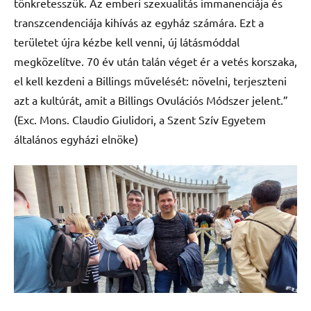
tönkretesszük. Az emberi szexualitás immanenciája és
transzcendenciája kihívás az egyház számára. Ezt a
területet újra kézbe kell venni, új látásmóddal
megközelítve. 70 év után talán véget ér a vetés korszaka,
el kell kezdeni a Billings művelését: növelni, terjeszteni
azt a kultúrát, amit a Billings Ovulációs Módszer jelent.”
(Exc. Mons. Claudio Giulidori, a Szent Szív Egyetem
általános egyházi elnöke)