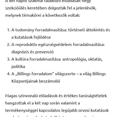
A két napos szakmai találkozó előadásait négy
szekcióülés keretében dolgozták fel a jelenlévők,
melynek témakörei a következők voltak:
A tudomány forradalmasítása: történeti áttekintés és
a kutatások fejlődése
A reproduktív egészségvédelem forradalmasítása:
diagnózis és prevenció
A kultúra forradalmasítása: antropológia, oktatás,
politika
A „Billings forradalom” világszerte – a világ Billings
Központjainak beszámolói
Magas színvonalú előadások és értékes tanúságtételek
hangzottak el a két nap során valamint a
termékenységgel kapcsolatos legújabb orvosi kutatások