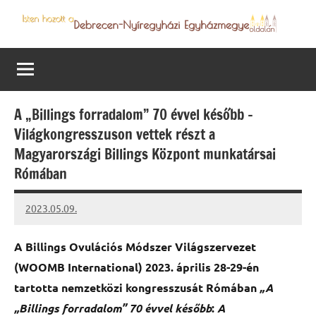
Skip
to
Debrecen-
Egyházmegyénk
content
hírei,
Nyíregyházi
programjai
Egyházmegye
A „Billings forradalom” 70 évvel később –
Világkongresszuson vettek részt a
Magyarországi Billings Központ munkatársai
Rómában
2023.05.09.
kovacs.agi
A Billings Ovulációs Módszer Világszervezet
(WOOMB International) 2023. április 28-29-én
tartotta nemzetközi kongresszusát Rómában
„A
„Billings forradalom” 70 évvel később
:
A