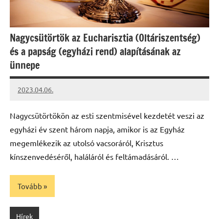
Nagycsütörtök az Eucharisztia (Oltáriszentség)
és a papság (egyházi rend) alapításának az
ünnepe
2023.04.06.
kovacs.agi
Nagycsütörtökön az esti szentmisével kezdetét veszi az
egyházi év szent három napja, amikor is az Egyház
megemlékezik az utolsó vacsoráról, Krisztus
kínszenvedéséről, haláláról és feltámadásáról. …
Tovább
Hírek