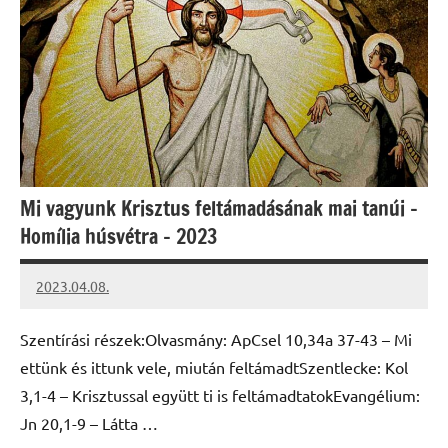
Mi vagyunk Krisztus feltámadásának mai tanúi –
Homília húsvétra – 2023
2023.04.08.
kovacs.agi
Szentírási részek:Olvasmány: ApCsel 10,34a 37-43 – Mi
ettünk és ittunk vele, miután feltámadtSzentlecke: Kol
3,1-4 – Krisztussal együtt ti is feltámadtatokEvangélium:
Jn 20,1-9 – Látta …