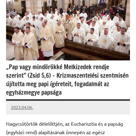
„Pap vagy mindörökké Melkizedek rendje
szerint” (Zsid 5,6) – Krizmaszentelési szentmisén
újította meg papi ígéreteit, fogadalmát az
egyházmegye papsága
2023.04.06.
kovacs.agi
Nagycsütörtök délelőttjén, az Eucharisztia és a papság
(egyházi rend) alapításának ünnepén az egész