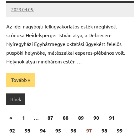
2023.04.05.
kovacs.agi
Az idei nagyböjti lelkigyakorlatos esték meghívott
szónoka Heidelsperger István atya, a Debrecen-
Nyíregyházi Egyházmegye oktatási ügyekért felelős
püspöki helynöke, mátészalkai esperes-plébános volt.
Helynök atya mindhárom estén …
Tovább
Hírek
Bejegyzések
Előző
«
1
…
87
88
89
90
91
lapozása
cikk
92
93
94
95
96
97
98
99