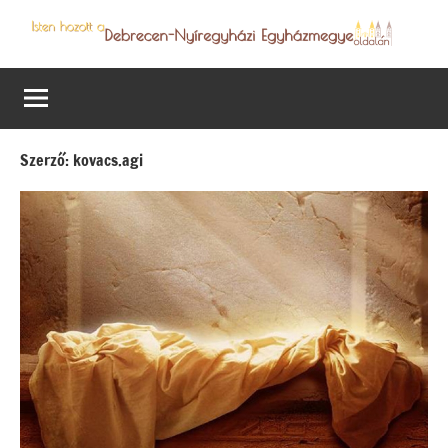
Skip
to
Debrecen-
Egyházmegyénk
content
hírei,
Nyíregyházi
programjai
Egyházmegye
Szerző:
kovacs.agi