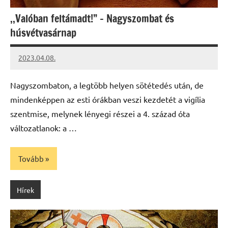
,,Valóban feltámadt!” – Nagyszombat és
húsvétvasárnap
2023.04.08.
kovacs.agi
Nagyszombaton, a legtöbb helyen sötétedés után, de
mindenképpen az esti órákban veszi kezdetét a vigília
szentmise, melynek lényegi részei a 4. század óta
változatlanok: a …
Tovább
Hírek