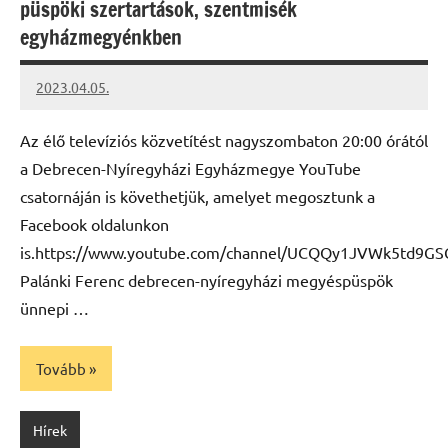
püspöki szertartások, szentmisék
egyházmegyénkben
2023.04.05.
kovacs.agi
Az élő televíziós közvetítést nagyszombaton 20:00 órától
a Debrecen-Nyíregyházi Egyházmegye YouTube
csatornáján is követhetjük, amelyet megosztunk a
Facebook oldalunkon
is.https://www.youtube.com/channel/UCQQy1JVWk5td9G
Palánki Ferenc debrecen-nyíregyházi megyéspüspök
ünnepi …
Tovább
Hírek