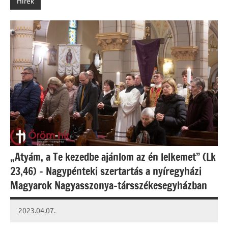
Hírek
„Atyám, a Te kezedbe ajánlom az én lelkemet” (Lk
23,46) – Nagypénteki szertartás a nyíregyházi
Magyarok Nagyasszonya-társszékesegyházban
2023.04.07.
kovacs.agi