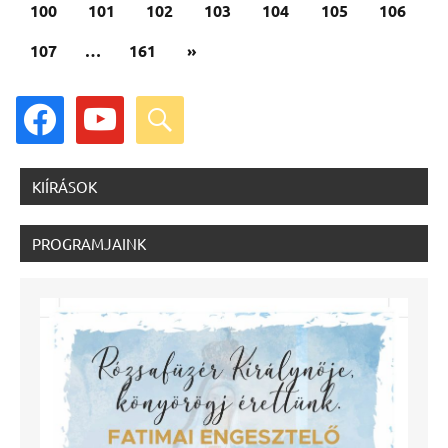
100
101
102
103
104
105
106
Következő
107
…
161
»
cikk
facebook
youtube
search
KIÍRÁSOK
PROGRAMJAINK