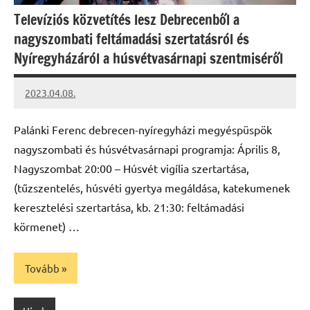
Televíziós közvetítés lesz Debrecenből a
nagyszombati feltámadási szertatásról és
Nyíregyházáról a húsvétvasárnapi szentmiséről
2023.04.08.
kovacs.agi
Palánki Ferenc debrecen-nyíregyházi megyéspüspök
nagyszombati és húsvétvasárnapi programja: Április 8,
Nagyszombat 20:00 – Húsvét vigília szertartása,
(tűzszentelés, húsvéti gyertya megáldása, katekumenek
keresztelési szertartása, kb. 21:30: feltámadási
körmenet) …
Tovább