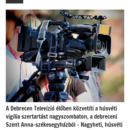
A Debrecen Televízió élőben közvetíti a húsvéti
vigília szertartást nagyszombaton, a debreceni
Szent Anna-székesegyházból – Nagyheti, húsvéti