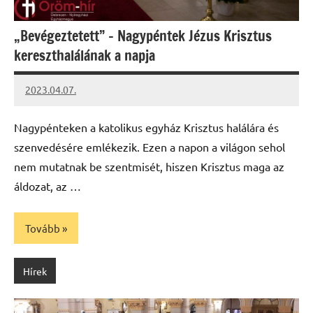
„Bevégeztetett” – Nagypéntek Jézus Krisztus
kereszthalálának a napja
2023.04.07.
kovacs.agi
Nagypénteken a katolikus egyház Krisztus halálára és
szenvedésére emlékezik. Ezen a napon a világon sehol
nem mutatnak be szentmisét, hiszen Krisztus maga az
áldozat, az …
Tovább
Hírek