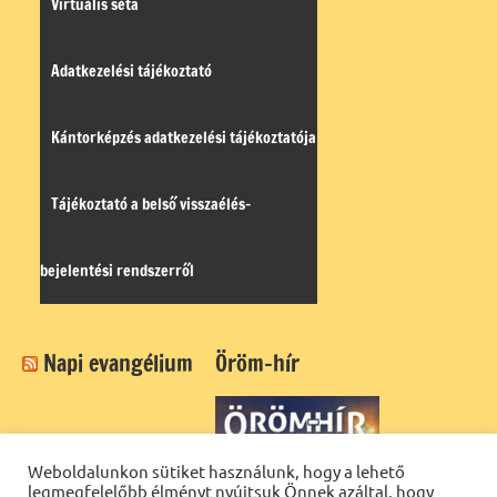
Virtuális séta
Adatkezelési tájékoztató
Kántorképzés adatkezelési tájékoztatója
Tájékoztató a belső visszaélés-
bejelentési rendszerről
Napi evangélium
Öröm-hír
Weboldalunkon sütiket használunk, hogy a lehető
legmegfelelőbb élményt nyújtsuk Önnek azáltal, hogy