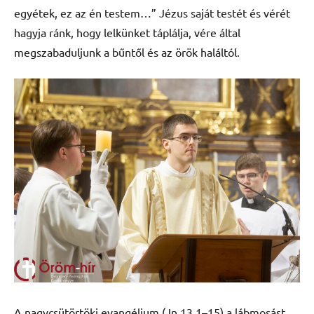
egyétek, ez az én testem…” Jézus saját testét és vérét
hagyja ránk, hogy lelkünket táplálja, vére által
megszabaduljunk a bűntől és az örök haláltól.
A nagycsütörtöki evangélium (Jn 13,1–15) a lábmosást