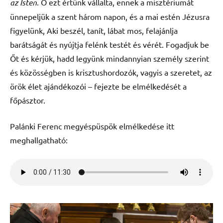
az Isten
. Ő ezt értünk vállalta, ennek a misztériumát
ünnepeljük a szent három napon, és a mai estén Jézusra
figyelünk, Aki beszél, tanít, lábat mos, felajánlja
barátságát és nyújtja felénk testét és vérét. Fogadjuk be
Őt és kérjük, hadd legyünk mindannyian személy szerint
és közösségben is krisztushordozók, vagyis a szeretet, az
örök élet ajándékozói – fejezte be elmélkedését a
főpásztor.
Palánki Ferenc megyéspüspök elmélkedése itt
meghallgatható: