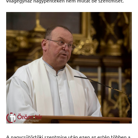
világegyház nagypénteken nem mutat be szentmisét.
A nagycsütörtöki szentmise után ezen az estén többen a