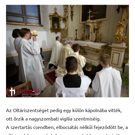
Az Oltáriszentséget pedig egy külön kápolnába vitték,
ott őrzik a nagyszombati vigília szentmiséig.
A szertartás csendben, elbocsátás nélkül fejeződött be, a