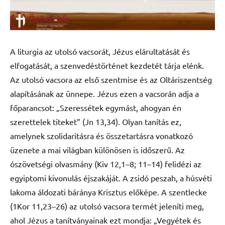
A liturgia az utolsó vacsorát, Jézus elárultatását és
elfogatását, a szenvedéstörténet kezdetét tárja elénk.
Az utolsó vacsora az első szentmise és az Oltáriszentség
alapításának az ünnepe. Jézus ezen a vacsorán adja a
főparancsot: „Szeressétek egymást, ahogyan én
szerettelek titeket” (Jn 13,34). Olyan tanítás ez,
amelynek szolidaritásra és összetartásra vonatkozó
üzenete a mai világban különösen is időszerű. Az
ószövetségi olvasmány (Kiv 12,1–8; 11–14) felidézi az
egyiptomi kivonulás éjszakáját. A zsidó peszah, a húsvéti
lakoma áldozati báránya Krisztus előképe. A szentlecke
(1Kor 11,23–26) az utolsó vacsora termét jeleníti meg,
ahol Jézus a tanítványainak ezt mondja: „Vegyétek és