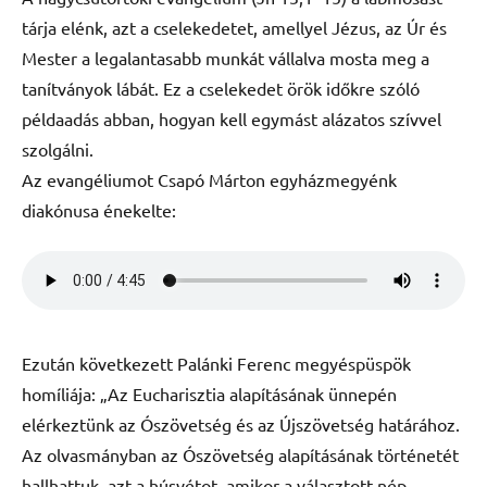
tárja elénk, azt a cselekedetet, amellyel Jézus, az Úr és
Mester a legalantasabb munkát vállalva mosta meg a
tanítványok lábát. Ez a cselekedet örök időkre szóló
példaadás abban, hogyan kell egymást alázatos szívvel
szolgálni.
Az evangéliumot Csapó Márton egyházmegyénk
diakónusa énekelte:
Ezután következett Palánki Ferenc megyéspüspök
homíliája: „Az Eucharisztia alapításának ünnepén
elérkeztünk az Ószövetség és az Újszövetség határához.
Az olvasmányban az Ószövetség alapításának történetét
hallhattuk, azt a húsvétot, amikor a választott nép