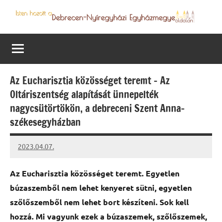
Skip
to
Debrecen-
Egyházmegyénk
content
hírei,
Nyíregyházi
programjai
Egyházmegye
Az Eucharisztia közösséget teremt – Az
Oltáriszentség alapítását ünnepelték
nagycsütörtökön, a debreceni Szent Anna-
székesegyházban
2023.04.07.
kovacs.agi
Az Eucharisztia közösséget teremt.
Egyetlen
búzaszemből nem lehet kenyeret sütni, egyetlen
szőlőszemből nem lehet bort készíteni. Sok kell
hozzá. Mi vagyunk ezek a búzaszemek, szőlőszemek,