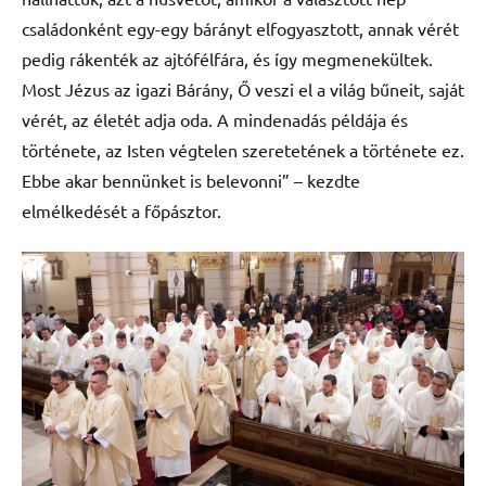
családonként egy-egy bárányt elfogyasztott, annak vérét
pedig rákenték az ajtófélfára, és így megmenekültek.
Most Jézus az igazi Bárány, Ő veszi el a világ bűneit, saját
vérét, az életét adja oda. A mindenadás példája és
története, az Isten végtelen szeretetének a története ez.
Ebbe akar bennünket is belevonni” – kezdte
elmélkedését a főpásztor.