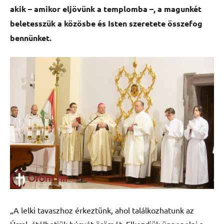
akik – amikor eljövünk a templomba –, a magunkét
beletesszük a közösbe és Isten szeretete összefog
bennünket.
„A lelki tavaszhoz érkeztünk, ahol találkozhatunk az
Úrral, átélhetjük húsvét örömét. Elkezdjük ünnepelni a