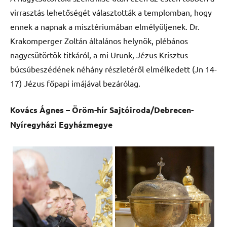
virrasztás lehetőségét választották a templomban, hogy
ennek a napnak a misztériumában elmélyüljenek. Dr.
Krakomperger Zoltán általános helynök, plébános
nagycsütörtök titkáról, a mi Urunk, Jézus Krisztus
búcsúbeszédének néhány részletéről elmélkedett (Jn 14-
17) Jézus főpapi imájával bezárólag.
Kovács Ágnes – Öröm-hír Sajtóiroda/Debrecen-
Nyíregyházi Egyházmegye