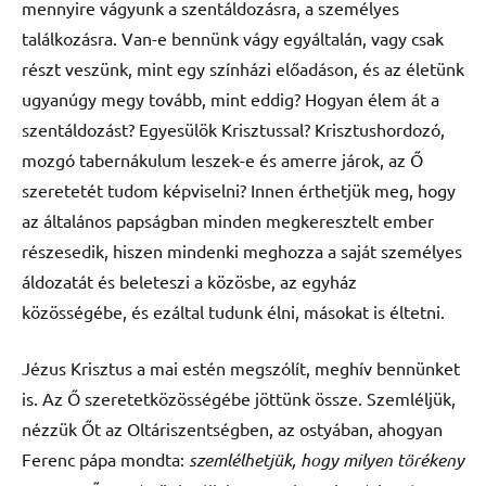
mennyire vágyunk a szentáldozásra, a személyes
találkozásra. Van-e bennünk vágy egyáltalán, vagy csak
részt veszünk, mint egy színházi előadáson, és az életünk
ugyanúgy megy tovább, mint eddig? Hogyan élem át a
szentáldozást? Egyesülök Krisztussal? Krisztushordozó,
mozgó tabernákulum leszek-e és amerre járok, az Ő
szeretetét tudom képviselni? Innen érthetjük meg, hogy
az általános papságban minden megkeresztelt ember
részesedik, hiszen mindenki meghozza a saját személyes
áldozatát és beleteszi a közösbe, az egyház
közösségébe, és ezáltal tudunk élni, másokat is éltetni.
Jézus Krisztus a mai estén megszólít, meghív bennünket
is. Az Ő szeretetközösségébe jöttünk össze. Szemléljük,
nézzük Őt az Oltáriszentségben, az ostyában, ahogyan
Ferenc pápa mondta:
szemlélhetjük, hogy milyen törékeny