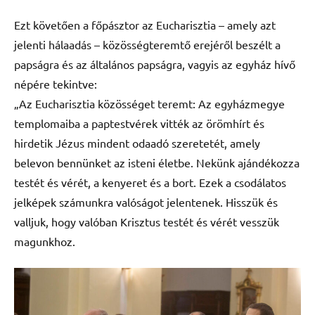
Ezt követően a főpásztor az Eucharisztia – amely azt
jelenti hálaadás – közösségteremtő erejéről beszélt a
papságra és az általános papságra, vagyis az egyház hívő
népére tekintve:
„Az Eucharisztia közösséget teremt: Az egyházmegye
templomaiba a paptestvérek vitték az örömhírt és
hirdetik Jézus mindent odaadó szeretetét, amely
belevon bennünket az isteni életbe. Nekünk ajándékozza
testét és vérét, a kenyeret és a bort. Ezek a csodálatos
jelképek számunkra valóságot jelentenek. Hisszük és
valljuk, hogy valóban Krisztus testét és vérét vesszük
magunkhoz.