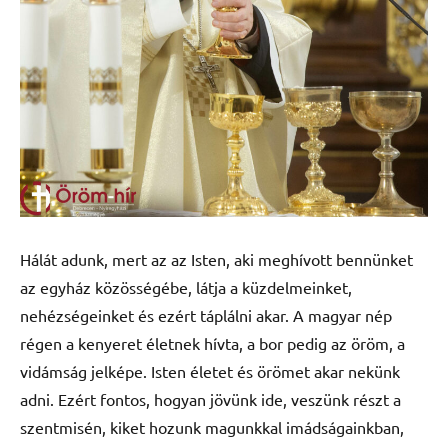
Hálát adunk, mert az az Isten, aki meghívott bennünket
az egyház közösségébe, látja a küzdelmeinket,
nehézségeinket és ezért táplálni akar. A magyar nép
régen a kenyeret életnek hívta, a bor pedig az öröm, a
vidámság jelképe. Isten életet és örömet akar nekünk
adni. Ezért fontos, hogyan jövünk ide, veszünk részt a
szentmisén, kiket hozunk magunkkal imádságainkban,