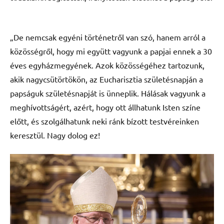
„De nemcsak egyéni történetről van szó, hanem arról a
közösségről, hogy mi együtt vagyunk a papjai ennek a 30
éves egyházmegyének. Azok közösségéhez tartozunk,
akik nagycsütörtökön, az Eucharisztia születésnapján a
papságuk születésnapját is ünneplik. Hálásak vagyunk a
meghívottságért, azért, hogy ott állhatunk Isten színe
előtt, és szolgálhatunk neki ránk bízott testvéreinken
keresztül. Nagy dolog ez!