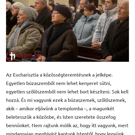
Az Eucharisztia a közösségteremtésnek a jelképe.
Egyetlen búzaszemből nem lehet kenyeret sütni,
egyetlen szőlőszemből nem lehet bort készíteni. Sok kell
hozzá. És mi vagyunk ezek a búzaszemek, szőlőszemek,
akik – amikor eljövünk a templomba –, a magunkét
beletesszük a közösbe, és Isten szeretete összefog
bennünket. Nem rajtunk múlik az, hogy itt vagyunk, mert
mindannyian meghívást kaptunk Istentől, hogy legyünk