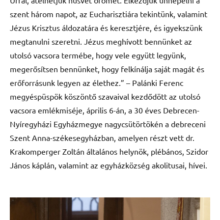
szent három napot, az Eucharisztiára tekintünk, valamint
Jézus Krisztus áldozatára és keresztjére, és igyekszünk
megtanulni szeretni. Jézus meghívott bennünket az
utolsó vacsora termébe, hogy vele együtt legyünk,
megerősítsen bennünket, hogy felkínálja saját magát és
erőforrásunk legyen az élethez.” – Palánki Ferenc
megyéspüspök köszöntő szavaival kezdődött az utolsó
vacsora emlékmiséje, április 6-án, a 30 éves Debrecen-
Nyíregyházi Egyházmegye nagycsütörtökén a debreceni
Szent Anna-székesegyházban, amelyen részt vett dr.
Krakomperger Zoltán általános helynök, plébános, Szidor
János káplán, valamint az egyházközség akolitusai, hívei.