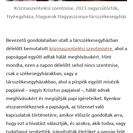
Krizmaszentelési szentmise, 2023 nagycsütörtök,
Nyíregyháza, Magyarok Nagyasszonya-társszékesegyház
Bevezető gondolataiban utalt a társszékesegyházban
délelőtt bemutatott
krizmaszentelési szentmisére,
ahol a
papsággal együtt adtak hálát meghívásukért. Mint
mondta, ezen a napon délelőtt sehol nincs szentmise,
csak a székesegyházakban, vagy a
társszékesegyházakban, ahol a püspök együtt misézik
papjaival – vagyis Krisztus papjaival –, hálát adnak
meghívásukért és megújítják papi ígéreteiket. Ilyenkor
visszaemlékeznek a papságuk, az Istennel való
kapcsolatuk történetére, amikor először gondoltak arra,
hogy ezt a hivatást választják, és azokra, akik tudva, vagy
tudatlanul segítették, irányították életüket a papság felé.