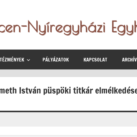
NTÉZMÉNYEK
PÁLYÁZATOK
KAPCSOLAT
ARCHÍ
émeth István püspöki titkár elmélkedés