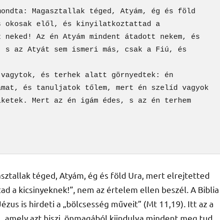
ondta: Magasztallak téged, Atyám, ég és föld 
 okosak elől, és kinyilatkoztattad a 
 neked! Az én Atyám mindent átadott nekem, és 
 s az Atyát sem ismeri más, csak a Fiú, és 
vagytok, és terhek alatt görnyedtek: én 
mat, és tanuljatok tőlem, mert én szelíd vagyok 
ketek. Mert az én igám édes, s az én terhem 
tallak téged, Atyám, ég és föld Ura, mert elrejtetted
tad a kicsinyeknek!”, nem az értelem ellen beszél. A Biblia
zus is hirdeti a „bölcsesség műveit” (Mt 11,19). Itt az a
l, amely azt hiszi, önmagából kiindulva mindent meg tud