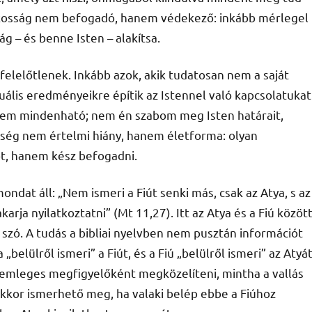
ó okosság nem befogadó, hanem védekező: inkább mérlegel
g – és benne Isten – alakítsa.
elelőtlenek. Inkább azok, akik tudatosan nem a saját
ktuális eredményeikre építik az Istennel való kapcsolatukat
nem mindenható; nem én szabom meg Isten határait,
ség nem értelmi hiány, hanem életforma: olyan
ot, hanem kész befogadni.
dat áll: „Nem ismeri a Fiút senki más, csak az Atya, s az
karja nyilatkoztatni” (Mt 11,27). Itt az Atya és a Fiú között
szó. A tudás a bibliai nyelvben nem pusztán információt
belülről ismeri” a Fiút, és a Fiú „belülről ismeri” az Atyát
 semleges megfigyelőként megközelíteni, mintha a vallás
Akkor ismerhető meg, ha valaki belép ebbe a Fiúhoz