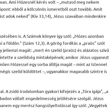
en van. Ami Mózesnél kérés volt – „mutasd meg nekem
lópont: ebből a kölcsönös ismeretből oszt tovább. Amit
t adok neked” (Kiv 33,14), Jézus szavaiban mindenkire
mzésében is. A Számok könyve így szól: „Mózes azonban
 a földön.” (Szám 12,3). A görög fordítás a „praüs” szót
 jellemzi magát: „mert én szelíd (praüs) és alázatos szívű
intette a szelídség mintaképének; amikor Jézus ugyanezt
űen Mózessel egy sorba állítja magát – mint az Istennel
mégis szelíd küldöttet –, ugyanakkor magasabb szintre is
 A zsidó irodalomban gyakori kifejezés a „Tóra igája”, „a
abadon vállalt engedelmesség jelölésére szolgál. Jézus
 hanem egy merész hangsúlyeltolással így szól: „Vegyétek