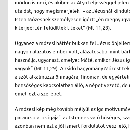
módon ismeri, és akiben az Atya teljességgel jel
utaidat, hogy megismerjelek” – az Jézusnál kiindu
Isten Mózesnek személyesen ígért: „én megnyugvás
kiterjed: „én felüdítlek titeket” (Mt 11,28).
Ugyanez a mózesi háttér bukkan fel Jézus önjelle
nagyon alázatos ember volt, alázatosabb, mint bárki
használja, ugyanazt, amelyet Máté, amikor Jézus így
vagyok” (Mt 11,29). A zsidó hagyomány Mózest tek
a szót alkalmazza önmagára, finoman, de egyértelm
bensőséges kapcsolatban álló, a népet vezető, de 
emeli ezt a szerepet.
A mózesi kép még tovább mélyül az iga motívumával.
parancsolatok igája”: az Istennek való hűséges, sz
azonban nem ezt a jól ismert fordulatot veszi elő,