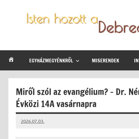
Skip
to
content
Debrecen-
Egyházmegyénk
hírei,
Nyíregyházi
programjai
EGYHÁZMEGYÉNKRŐL
MISERENDEK
I
Egyházmegye
Miről szól az evangélium? – Dr. N
Évközi 14A vasárnapra
2026.07.03.
Leiszt
Máté