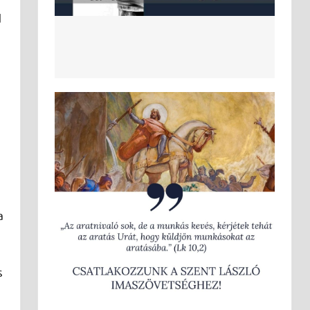
d
a
s