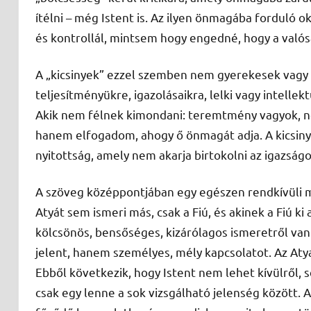
ítélni – még Istent is. Az ilyen önmagába fordul
és kontrollál, mintsem hogy engedné, hogy a valósá
A „kicsinyek” ezzel szemben nem gyerekesek vagy f
teljesítményükre, igazolásaikra, lelki vagy intelle
Akik nem félnek kimondani: teremtmény vagyok, 
hanem elfogadom, ahogy ő önmagát adja. A kicsiny
nyitottság, amely nem akarja birtokolni az igazság
A szöveg középpontjában egy egészen rendkívüli mon
Atyát sem ismeri más, csak a Fiú, és akinek a Fiú ki a
kölcsönös, bensőséges, kizárólagos ismeretről van 
jelent, hanem személyes, mély kapcsolatot. Az Atya „
Ebből következik, hogy Istent nem lehet kívülről,
csak egy lenne a sok vizsgálható jelenség között. 