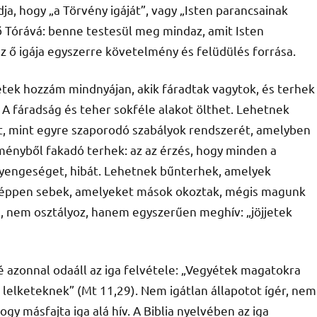
a, hogy „a Törvény igáját”, vagy „Isten parancsainak
lő Tórává: benne testesül meg mindaz, amit Isten
az ő igája egyszerre követelmény és felüdülés forrása.
etek hozzám mindnyájan, akik fáradtak vagytok, és terhek
. A fáradság és teher sokféle alakot ölthet. Lehetnek
tét, mint egyre szaporodó szabályok rendszerét, amelyben
ményből fakadó terhek: az az érzés, hogy minden a
gyengeséget, hibát. Lehetnek bűnterhek, amelyek
agy éppen sebek, amelyeket mások okoztak, mégis magunk
 nem osztályoz, hanem egyszerűen meghív: „jöjjetek
 azonnal odaáll az iga felvétele: „Vegyétek magatokra
lelketeknek” (Mt 11,29). Nem igátlan állapotot ígér, nem
y másfajta iga alá hív. A Biblia nyelvében az iga