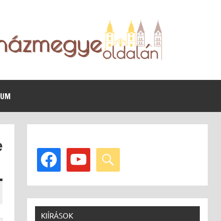
VUM
e
facebook
youtube
search
KIÍRÁSOK