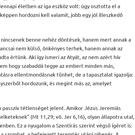
ennapi életben az iga eszköz volt: úgy osztotta el a
éppen hordozni kell valamit, jobb egy jól illeszkedő
mert nincsenek benne nehéz döntések, hanem mert annak a
parancsai nem külső, önkényes terhek, hanem annak az
dta értünk. Aki így ismeri az Atyát, az nem azért hív
nem hogy szabaddá tegye az embert minden más,
antásra ellentmondásnak tűnhet, de a tapasztalat igazolja:
nyszerből hordozunk, és megint más az, amelyet
passzív tétlenséget jelent. Amikor Jézus Jeremiás
lketeknek” (Mt 11,29; vö. Jer 6,16), olyan állapotra utal,
nben. Ez a nyugalom a Szentírás szerint végső ígéret is:
a szombat, a befejezett teremtés utáni pihenés. A