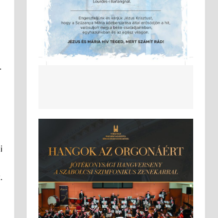
.
i
.