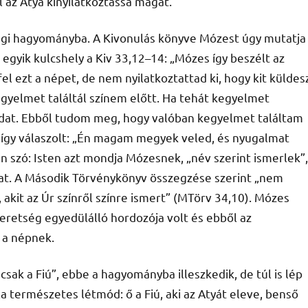
l az Atya kinyilatkoztassa magát.
ségi hagyományba. A Kivonulás könyve Mózest úgy mutatja
 egyik kulcshely a Kiv 33,12–14: „Mózes így beszélt az
 ezt a népet, de nem nyilatkoztattad ki, hogy kit küldes
kegyelmet találtál színem előtt. Ha tehát kegyelmet
idat. Ebből tudom meg, hogy valóban kegyelmet találtam
 Ő így válaszolt: „Én magam megyek veled, és nyugalmat
an szó: Isten azt mondja Mózesnek, „név szerint ismerlek”,
at. A Második Törvénykönyv összegzése szerint „nem
akit az Úr színről színre ismert” (MTörv 34,10). Mózes
eretség egyedülálló hordozója volt és ebből az
 a népnek.
csak a Fiú”, ebbe a hagyományba illeszkedik, de túl is lép
la természetes létmód: ő a Fiú, aki az Atyát eleve, benső