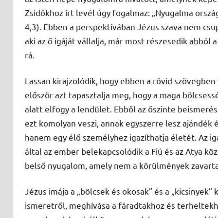
Zsidókhoz írt levél úgy fogalmaz: „Nyugalma ország
4,3). Ebben a perspektívában Jézus szava nem csup
aki az ő igáját vállalja, már most részesedik abbó
rá.
Lassan kirajzolódik, hogy ebben a rövid szövegben
először azt tapasztalja meg, hogy a maga bölcsess
alatt elfogy a lendület. Ebből az őszinte beismerésb
ezt komolyan veszi, annak egyszerre lesz ajándék 
hanem egy élő személyhez igazíthatja életét. Az i
által az ember belekapcsolódik a Fiú és az Atya k
belső nyugalom, amely nem a körülmények zavartal
Jézus imája a „bölcsek és okosak” és a „kicsinyek” 
ismeretről, meghívása a fáradtakhoz és terheltekh