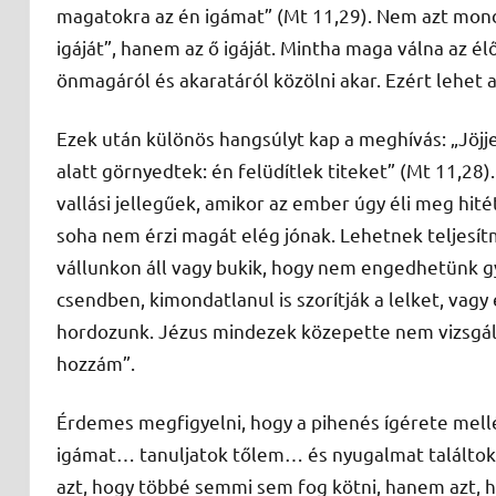
magatokra az én igámat” (Mt 11,29). Nem azt mondj
igáját”, hanem az ő igáját. Mintha maga válna az é
önmagáról és akaratáról közölni akar. Ezért lehet 
Ezek után különös hangsúlyt kap a meghívás: „Jöjj
alatt görnyedtek: én felüdítlek titeket” (Mt 11,28)
vallási jellegűek, amikor az ember úgy éli meg hi
soha nem érzi magát elég jónak. Lehetnek teljesít
vállunkon áll vagy bukik, hogy nem engedhetünk 
csendben, kimondatlanul is szorítják a lelket, v
hordozunk. Jézus mindezek közepette nem vizsgál,
hozzám”.
Érdemes megfigyelni, hogy a pihenés ígérete mellé
igámat… tanuljatok tőlem… és nyugalmat találtok 
azt, hogy többé semmi sem fog kötni, hanem azt, hog