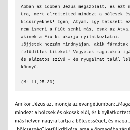
Abban az időben Jézus megszólalt, és ezt m
Ura, mert elrejtetted mindezt a bölcsek és
kicsinyeknek! Igen, Atyám, így tetszett ez
nem ismeri a Fiút senki más, csak az Atya,
akinek a Fiú ki akarja nyilatkoztatni.
Jöjjetek hozzám mindnyájan, akik fáradtak 
felüdítlek titeket! Vegyétek magatokra igá
és alázatos szívű – és nyugalmat talál lel
könnyű.
(Mt 11,25-30)
Amikor Jézus azt mondja az evangéliumban: „Magasz
mindezt a bölcsek és okosak elől, és kinyilatkoztat
más helyen nagyra tartja a bölcsességet, és maga Jé
„bölcsesség” kerül kritikára, amely önmagába záru