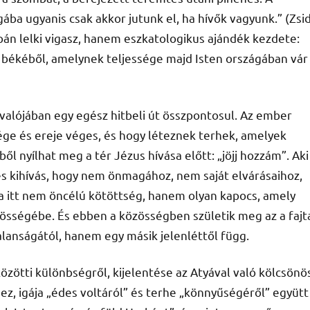
ába ugyanis csak akkor jutunk el, ha hívők vagyunk.” (Zsi
án lelki vigasz, hanem eszkatologikus ajándék kezdete:
l a békéből, amelynek teljessége majd Isten országában vár
 valójában egy egész hitbeli út összpontosul. Az ember
ége és ereje véges, és hogy léteznek terhek, amelyek
ől nyílhat meg a tér Jézus hívása előtt: „jöjj hozzám”. Aki
és kihívás, hogy nem önmagához, nem saját elvárásaihoz,
ga itt nem öncélú kötöttség, hanem olyan kapocs, amely
özösségébe. És ebben a közösségben születik meg az a fajt
anságától, hanem egy másik jelenléttől függ.
közötti különbségről, kijelentése az Atyával való kölcsönö
ez, igája „édes voltáról” és terhe „könnyűségéről” együtt