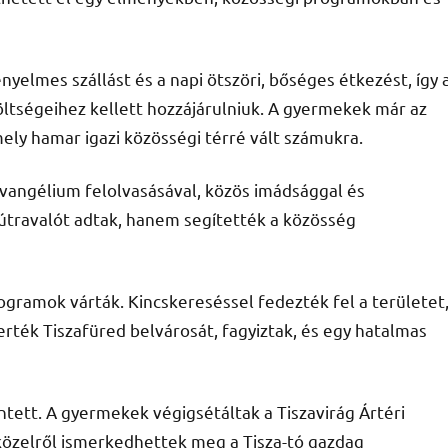
elmes szállást és a napi ötszöri, bőséges étkezést, így 
ltségeihez kellett hozzájárulniuk. A gyermekek már az
ely hamar igazi közösségi térré vált számukra.
vangélium felolvasásával, közös imádsággal és
útravalót adtak, hanem segítették a közösség
ogramok várták. Kincskereséssel fedezték fel a területet
rték Tiszafüred belvárosát, fagyiztak, és egy hatalmas
ntett. A gyermekek végigsétáltak a Tiszavirág Ártéri
közelről ismerkedhettek meg a Tisza-tó gazdag