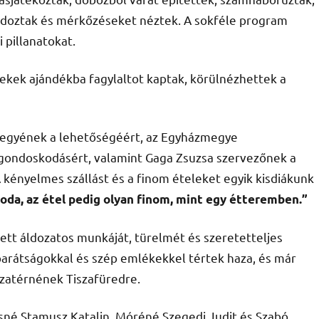
iárdoztak és mérkőzéseket néztek. A sokféle program
 pillanatokat.
ekek ajándékba fagylaltot kaptak, körülnézhettek a
egyének a lehetőségéért, az Egyházmegye
 gondoskodásért, valamint Gaga Zsuzsa szervezőnek a
A kényelmes szállást és a finom ételeket egyik kisdiákunk
lloda, az étel pedig olyan finom, mint egy étteremben.”
tt áldozatos munkáját, türelmét és szeretetteljes
barátságokkal és szép emlékekkel tértek haza, és már
szatérnének Tiszafüredre.
csné Stamusz Katalin, Móréné Szegedi Judit és Szabó