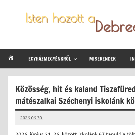
Skip
to
content
Debrecen-
Egyházmegyénk
hírei,
Nyíregyházi
programjai
EGYHÁZMEGYÉNKRŐL
MISERENDEK
I
Egyházmegye
Közösség, hit és kaland Tiszafüred
mátészalkai Széchenyi iskolánk k
2026.06.30.
Leiszt
Máté
2026. június 21–26. között iskolánk 67 tanulója t