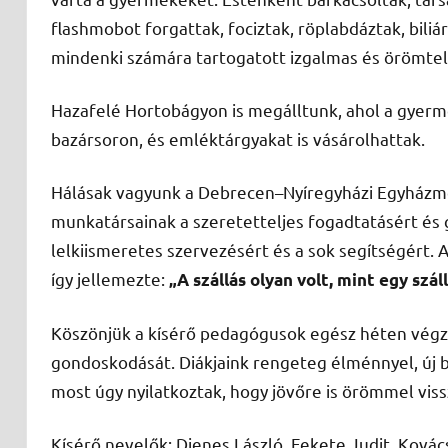
flashmobot forgattak, fociztak, röplabdáztak, bil
mindenki számára tartogatott izgalmas és örömteli
Hazafelé Hortobágyon is megálltunk, ahol a gyerm
bazársoron, és emléktárgyakat is vásárolhattak.
Hálásak vagyunk a Debrecen–Nyíregyházi Egyházm
munkatársainak a szeretetteljes fogadtatásért és
lelkiismeretes szervezésért és a sok segítségért. 
így jellemezte:
„A szállás olyan volt, mint egy szá
Köszönjük a kísérő pedagógusok egész héten végze
gondoskodását. Diákjaink rengeteg élménnyel, új 
most úgy nyilatkoztak, hogy jövőre is örömmel vis
Kísérő nevelők: Dienes László, Fekete Judit, Ková