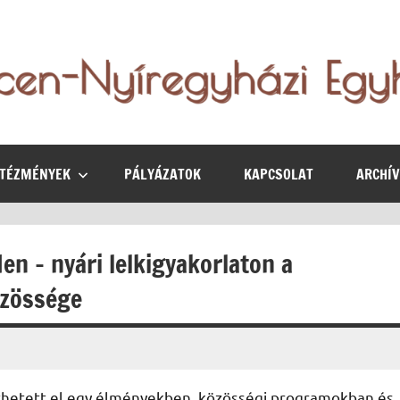
NTÉZMÉNYEK
PÁLYÁZATOK
KAPCSOLAT
ARCHÍ
en – nyári lelkigyakorlaton a
özössége
ölthetett el egy élményekben, közösségi programokban és