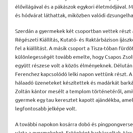
élővilágával és a pákászok egykori életmódjával. M
és hódvárat láthattak, miközben valódi dzsungelha
Szerdán a gyermekek két csoportban vettek részt 
Régészeti Kiállítás, Kutató- és Raktárbázison íjá
fel a kiállítást. A másik csoport a Tisza-tóban fürdö
különlegességét tovább emelte, hogy Csapos Zsolt 
együtt részese volt a közös élményeknek. Délután
Ferenchez kapcsolódó lelki napon vettünk részt.
hálaadó üzeneteket készítettek és madárkát barká
Zoltán kántor mesélt a templom történetéről, ami
gyermek egy tau keresztet kapott ajándékba, amely
legfontosabb jelképe volt.
A további napokon kosárra dobó és pingpongversen
várta a gyermekeket. Esténként barkácsoltak, társ