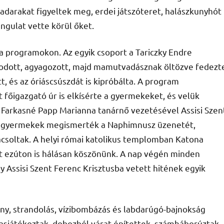
adarakat figyeltek meg, erdei játszóteret, halászkunyhót
ngulat vette körül őket.
a programokon. Az egyik csoport a Tariczky Endre
szkodott, agyagozott, majd mamutvadásznak öltözve fedezt
tt, és az óriáscsúszdát is kipróbálta. A program
főigazgató úr is elkísérte a gyermekeket, és velük
 Farkasné Papp Marianna tanárnő vezetésével Assisi Szen
 A gyermekek megismerték a Naphimnusz üzenetét,
csoltak. A helyi római katolikus templomban Katona
t ezúton is hálásan köszönünk. A nap végén minden
 Assisi Szent Ferenc Krisztusba vetett hitének egyik
y, strandolás, vízibombázás és labdarúgó-bajnokság
asjátékoztak, dobozból várat építettek, számháborúztak,