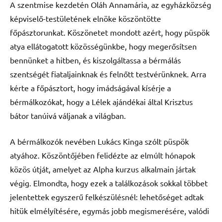
A szentmise kezdetén Oláh Annamária, az egyházközség
képviselő-testületének elnöke köszöntötte
főpásztorunkat. Köszönetet mondott azért, hogy püspök
atya ellátogatott közösségünkbe, hogy megerősítsen
bennünket a hitben, és kiszolgáltassa a bérmálás
szentségét fiataljainknak és felnőtt testvérünknek. Arra
kérte a főpásztort, hogy imádságával kísérje a
bérmálkozókat, hogy a Lélek ajándékai által Krisztus
bátor tanúivá váljanak a világban.
A bérmálkozók nevében Lukács Kinga szólt püspök
atyához. Köszöntőjében felidézte az elmúlt hónapok
közös útját, amelyet az Alpha kurzus alkalmain jártak
végig. Elmondta, hogy ezek a találkozások sokkal többet
jelentettek egyszerű felkészülésnél: lehetőséget adtak
hitük elmélyítésére, egymás jobb megismerésére, valódi