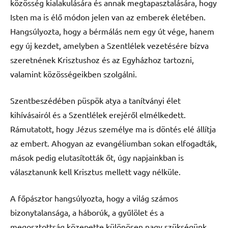
közösség kialakulására és annak megtapasztalására, hogy
Isten ma is élő módon jelen van az emberek életében.
Hangsúlyozta, hogy a bérmálás nem egy út vége, hanem
egy új kezdet, amelyben a Szentlélek vezetésére bízva
szeretnének Krisztushoz és az Egyházhoz tartozni,
valamint közösségeikben szolgálni.
Szentbeszédében püspök atya a tanítványi élet
kihívásairól és a Szentlélek erejéről elmélkedett.
Rámutatott, hogy Jézus személye ma is döntés elé állítja
az embert. Ahogyan az evangéliumban sokan elfogadták,
mások pedig elutasították őt, úgy napjainkban is
választanunk kell Krisztus mellett vagy nélküle.
A főpásztor hangsúlyozta, hogy a világ számos
bizonytalansága, a háborúk, a gyűlölet és a
megosztottság közepette különösen nagy szükségünk