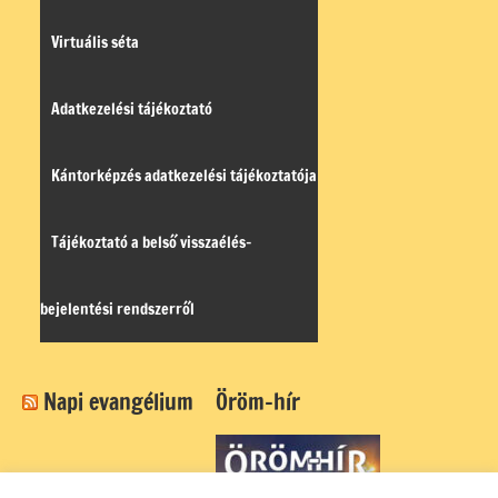
Virtuális séta
Adatkezelési tájékoztató
Kántorképzés adatkezelési tájékoztatója
Tájékoztató a belső visszaélés-
bejelentési rendszerről
Napi evangélium
Öröm-hír