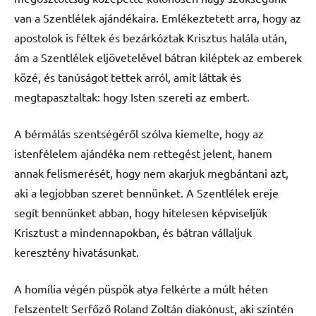
van a Szentlélek ajándékaira. Emlékeztetett arra, hogy az
apostolok is féltek és bezárkóztak Krisztus halála után,
ám a Szentlélek eljövetelével bátran kiléptek az emberek
közé, és tanúságot tettek arról, amit láttak és
megtapasztaltak: hogy Isten szereti az embert.
A bérmálás szentségéről szólva kiemelte, hogy az
istenfélelem ajándéka nem rettegést jelent, hanem
annak felismerését, hogy nem akarjuk megbántani azt,
aki a legjobban szeret bennünket. A Szentlélek ereje
segít bennünket abban, hogy hitelesen képviseljük
Krisztust a mindennapokban, és bátran vállaljuk
keresztény hivatásunkat.
A homília végén püspök atya felkérte a múlt héten
felszentelt Serfőző Roland Zoltán diakónust, aki szintén