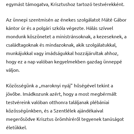
egymást támogatva, Krisztushoz tartozó testvérekként.
Az ünnepi szentmisén az énekes szolgálatot Máté Gábor
kántor úr és a polgári szkóla végezte. Hálás szívvel
mondunk köszönetet a ministránsoknak, a kezeseknek, a
családtagoknak és mindazoknak, akik szolgálatukkal,
munkájukkal vagy imádságukkal hozzájárultak ahhoz,
hogy ez a nap valóban kegyelmekben gazdag ünneppé
váljon.
Közösségünk a „maroknyi nyáj” hűségével tekint a
jövőbe. Imádkozunk azért, hogy a most megbérmált
testvéreink valóban otthonra találjanak plébániai
közösségünkben, és a Szentlélek ajándékaival
megerősödve Krisztus örömhíréről tegyenek tanúságot
életükkel.