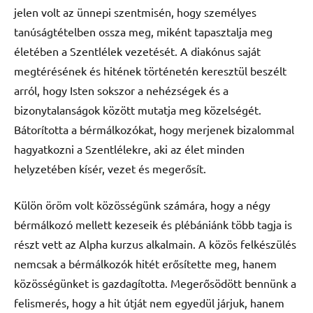
jelen volt az ünnepi szentmisén, hogy személyes
tanúságtételben ossza meg, miként tapasztalja meg
életében a Szentlélek vezetését. A diakónus saját
megtérésének és hitének történetén keresztül beszélt
arról, hogy Isten sokszor a nehézségek és a
bizonytalanságok között mutatja meg közelségét.
Bátorította a bérmálkozókat, hogy merjenek bizalommal
hagyatkozni a Szentlélekre, aki az élet minden
helyzetében kísér, vezet és megerősít.
Külön öröm volt közösségünk számára, hogy a négy
bérmálkozó mellett kezeseik és plébániánk több tagja is
részt vett az Alpha kurzus alkalmain. A közös felkészülés
nemcsak a bérmálkozók hitét erősítette meg, hanem
közösségünket is gazdagította. Megerősödött bennünk a
felismerés, hogy a hit útját nem egyedül járjuk, hanem