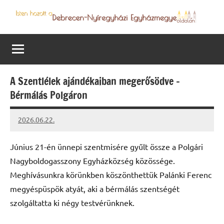
Skip
to
Debrecen-
Egyházmegyénk
content
hírei,
Nyíregyházi
programjai
Egyházmegye
A Szentlélek ajándékaiban megerősödve –
Bérmálás Polgáron
2026.06.22.
Leiszt
Máté
Június 21-én ünnepi szentmisére gyűlt össze a Polgári
Nagyboldogasszony Egyházközség közössége.
Meghívásunkra körünkben köszönthettük Palánki Ferenc
megyéspüspök atyát, aki a bérmálás szentségét
szolgáltatta ki négy testvérünknek.