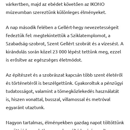
várkertben, majd az ebédet követően az IKONO
múzeumban szereztünk különleges élményeket.
A nap második felében a Gellért-hegy nevezetességeit
fedeztük fel: megtekintettük a Sziklatemplomot, a
Szabadság-szobrot, Szent Gellért szobrát és a vízesést. A
kirándulás során közel 23 000 lépést tettünk meg, ezzel
is erősítve az egészséges életmódot.
Az építészet és a szobrászat kapcsán több szent életéről
és történetéről is beszélgettünk. Gyakoroltuk a pénzügyi
tudatosságot, valamint a tömegközlekedés használatát
is, hiszen vonattal, busszal, villamossal és metróval
egyaránt utaztunk.
Nagyon tartalmas, élményekben gazdag napot töltöttünk