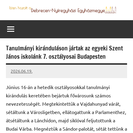
Skip
to
Debrecen-
Egyházmegyénk
content
hírei,
Nyíregyházi
programjai
Egyházmegye
Tanulmányi kiránduláson jártak az egyeki Szent
János iskolánk 7. osztályosai Budapesten
2026.06.19.
Leiszt
Máté
Június 16-án a hetedik osztályosokkal tanulmányi
kirándulás keretében bejártuk fővárosunk számos
nevezetességét. Megtekintettük a Vajdahunyad várát,
sétáltunk a Városligetben, ellátogattunk a Parlamenthez,
átsétáltunk a Lánchídon, majd siklóval feljutottunk a
Budai Várba. Megnéztük a Sándor-palotát, sétát tettünk a