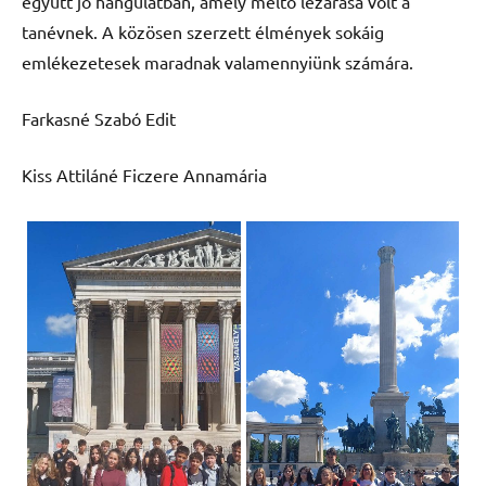
együtt jó hangulatban, amely méltó lezárása volt a
tanévnek. A közösen szerzett élmények sokáig
emlékezetesek maradnak valamennyiünk számára.
Farkasné Szabó Edit
Kiss Attiláné Ficzere Annamária