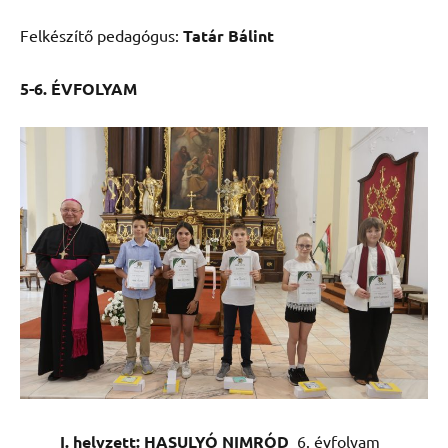
Felkészítő pedagógus:
Tatár Bálint
5-6. ÉVFOLYAM
I. helyzett: HASULYÓ NIMRÓD
6. évfolyam