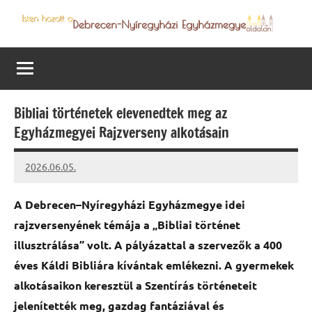
Skip
to
Debrecen-
Egyházmegyénk
content
hírei,
Nyíregyházi
programjai
Egyházmegye
Bibliai történetek elevenedtek meg az
Egyházmegyei Rajzverseny alkotásain
2026.06.05.
Leiszt
Máté
A Debrecen–Nyíregyházi Egyházmegye idei
rajzversenyének témája a „Bibliai történet
illusztrálása” volt. A pályázattal a szervezők a 400
éves Káldi Bibliára kívántak emlékezni. A gyermekek
alkotásaikon keresztül a Szentírás történeteit
jelenítették meg, gazdag fantáziával és