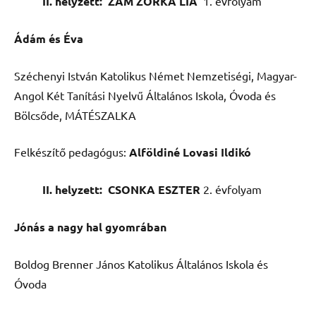
II. helyzett: ZÁM ZORKA LIA
1. évfolyam
Ádám és Éva
Széchenyi István Katolikus Német Nemzetiségi, Magyar-
Angol Két Tanítási Nyelvű Általános Iskola, Óvoda és
Bölcsőde, MÁTÉSZALKA
Felkészítő pedagógus:
Alföldiné Lovasi Ildikó
II. helyzett: CSONKA ESZTER
2. évfolyam
Jónás a nagy hal gyomrában
Boldog Brenner János Katolikus Általános Iskola és
Óvoda