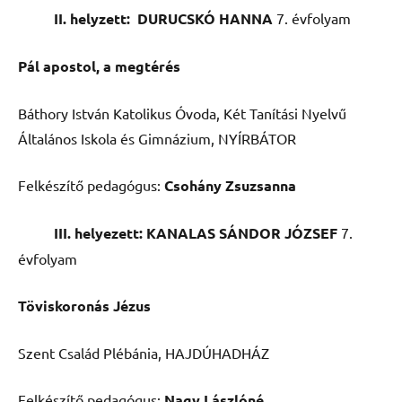
II. helyzett: DURUCSKÓ HANNA
7. évfolyam
Pál apostol, a megtérés
Báthory István Katolikus Óvoda, Két Tanítási Nyelvű
Általános Iskola és Gimnázium, NYÍRBÁTOR
Felkészítő pedagógus:
Csohány Zsuzsanna
III. helyezett: KANALAS SÁNDOR JÓZSEF
7.
évfolyam
Töviskoronás Jézus
Szent Család Plébánia, HAJDÚHADHÁZ
Felkészítő pedagógus:
Nagy Lászlóné