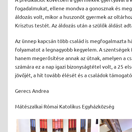
fogadalmukat, ellene mondva a gonosznak és megv
áldozás volt, mikor a huszonöt gyermek az oltárh
Krisztus testét. Az áldozás után a szülők áldást a
Az ünnep kapcsán több család is megfogalmazta hál
folyamatot a legnagyobb kegyelem. A szentségek fe
hanem megerősítése annak az útnak, amelyen a cs
számára ez a nap igazi bizonyságtétel volt, a 25 
jövőjét, a hit tovább élését és a családok támogató
Gerecs Andrea
Mátészalkai Római Katolikus Egyházközség