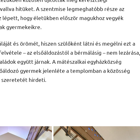
allva hitüket. A szentmise legmeghatóbb része az
oz lépett, hogy életükben először magukhoz vegyék
dtak gyermekeikre.
áját és örömét, hiszen szülőként látni és megélni ezt a
lvétele – az elsőáldozástól a bérmálásig – nem lezárása
aládok együtt járnak. A mátészalkai egyházközség
elsőáldozó gyermek jelenléte a templomban a közösség
 szeretetét hirdeti.