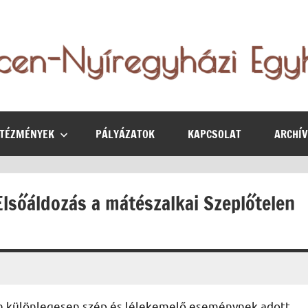
NTÉZMÉNYEK
PÁLYÁZATOK
KAPCSOLAT
ARCHÍ
Elsőáldozás a mátészalkai Szeplőtelen
n különlegesen szép és lélekemelő eseménynek adott