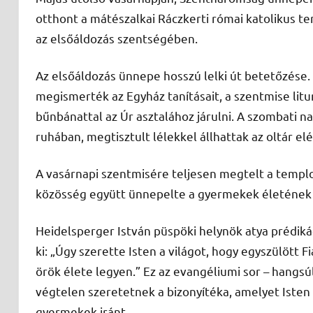
otthont a mátészalkai Ráczkerti római katolikus
az elsőáldozás szentségében.
Az elsőáldozás ünnepe hosszú lelki út betetőzése. 
megismerték az Egyház tanításait, a szentmise liturg
bűnbánattal az Úr asztalához járulni. A szombati n
ruhában, megtisztult lélekkel állhattak az oltár elé
​A vasárnapi szentmisére teljesen megtelt a templo
közösség együtt ünnepelte a gyermekek életének 
Heidelsperger István püspöki helynök atya prédiká
ki: „Úgy szerette Isten a világot, hogy egyszülött 
örök élete legyen.” Ez az evangéliumi sor – hangs
végtelen szeretetnek a bizonyítéka, amelyet Isten 
gyermekek iránt.