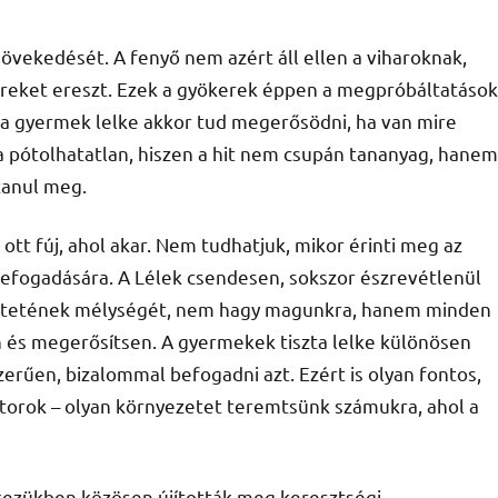
növekedését. A fenyő nem azért áll ellen a viharoknak,
ereket ereszt. Ezek a gyökerek éppen a megpróbáltatások
 a gyermek lelke akkor tud megerősödni, ha van mire
ja pótolhatatlan, hiszen a hit nem csupán tananyag, hanem
tanul meg.
ott fúj, ahol akar. Nem tudhatjuk, mikor érinti meg az
befogadására. A Lélek csendesen, sokszor észrevétlenül
retetének mélységét, nem hagy magunkra, hanem minden
n és megerősítsen. A gyermekek tiszta lelke különösen
rűen, bizalommal befogadni azt. Ezért is olyan fontos,
ztorok – olyan környezetet teremtsünk számukra, ahol a
kezükben közösen újították meg keresztségi