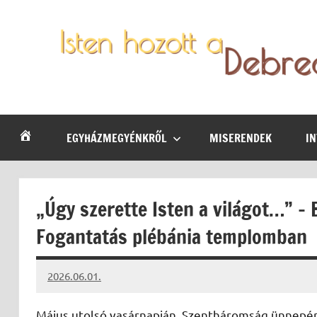
Skip
to
content
Debrecen-
Egyházmegyénk
hírei,
Nyíregyházi
programjai
EGYHÁZMEGYÉNKRŐL
MISERENDEK
I
Egyházmegye
„Úgy szerette Isten a világot…” – 
Fogantatás plébánia templomban
2026.06.01.
Leiszt
Máté
​Május utolsó vasárnapján, Szentháromság ünnepé