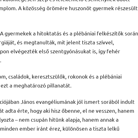
 templom. A közösség örömére huszonöt gyermek részesült
A gyermekek a hitoktatás és a plébániai felkészítők sorá
iáját, és megtanulták, mit jelent tiszta szívvel,
apon elvégezték első szentgyónásukat is, így fehér
.
m, családok, keresztszülők, rokonok és a plébániai
ezt a meghatározó pillanatát.
ciójában János evangéliumának jól ismert sorából indult
Fiát adta érte, hogy aki hisz őbenne, el ne vesszen, hanem
úlyozta – nem csupán hitünk alapja, hanem annak a
minden ember iránt érez, különösen a tiszta lelkű