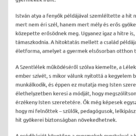
István atya a fenyők példájával szemléltette a hit 
mert nem éri szél, hanem mert mély és erős gyök
közepette erősödnek meg. Ugyanez igaz a hitre is,
támaszkodnia. A hitoktatás mellett a család példá
életforma, amelyet a gyermek elsősorban otthon 
A Szentlélek működéséről szólva kiemelte, a Lélek 
ember szívét, s mikor válunk nyitottá a kegyelem 
munkálkodik, és éppen ez mutatja meg Isten sze
élethelyzetben keresi a módját, hogy megszólítso
érzékeny Isten szeretetére. Ők még képesek egysze
hogy mi felnőttek – szülők, pedagógusok, lelkipás
hit gyökerei biztonságban növekedhetnek.
A prédikációt követően a gyermekek gyertyával a 