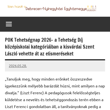
Skip
to
Debrecen-
Egyházmegyénk
content
hírei,
Nyíregyházi
programjai
Egyházmegye
POK Tehetségnap 2026– a Tehetség Díj
középiskolai kategóriáiban a kisvárdai Szent
László vehette át az elismeréseket
2026.05.28.
Leiszt
Máté
„Tanuljuk meg, hogy minden erőnket összeszedve
igyekezzünk mélyebb barázdát húzni, mint amilyen a nap
divatja.” (Liszt Ferenc) A pedagógusok felelősségteljes
küldetése a nevelés és tehetséggondozás terén ebben a
Liszt Ferenc-i gondolatban áll, a tanítványoknak pedig a