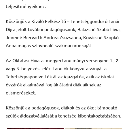
teljesítményeikhez.
Köszönjük a Kiváló Felkészítő – Tehetséggondozó Tanár
Díjra jelölt további pedagógusaink, Balázsné Szabó Lívia,
Jeneiné Biervarth Andrea Zsuzsanna, Kovácsné Szopkó
Anna magas színvonalú szakmai munkáját.
Az Oktatási Hivatal megyei tanulmányi versenyein 1., 2.
vagy 3. helyezést elért tanulók könyvutalványát a
Tehetségnapon vették át az igazgatók, akik az iskolai
évzárók alkalmával fogják átadni diákjaiknak az
elismeréseket.
Köszönjük a pedagógusok, diákok és az őket támogató
szülők áldozatvállalását a tehetség kibontakoztatásában.