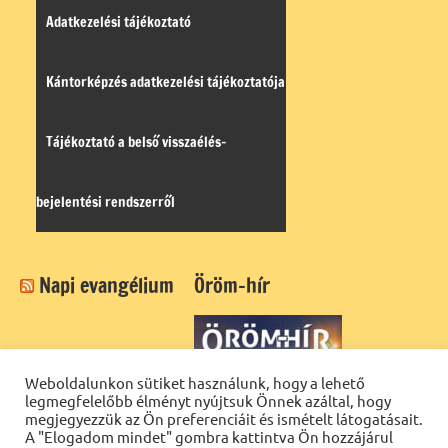
Adatkezelési tájékoztató
Kántorképzés adatkezelési tájékoztatója
Tájékoztató a belső visszaélés-
bejelentési rendszerről
Napi evangélium
Öröm-hír
Weboldalunkon sütiket használunk, hogy a lehető
legmegfelelőbb élményt nyújtsuk Önnek azáltal, hogy
megjegyezzük az Ön preferenciáit és ismételt látogatásait.
A "Elogadom mindet" gombra kattintva Ön hozzájárul