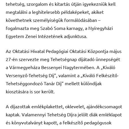
tehetség, szorgalom és kitartás útján igyekezniük kell
megtalálni a leghitelesebb példaképeket, akiket
követhetnek személyiségük formálódásában –
fogalmazta meg Szabó Soma karnagy, a Nyíregyházi
Egyetem Zenei Intézetének adjunktusa.
Az Oktatási Hivatal Pedagógiai Oktatási Központja május
27-én szervezte meg Tehetségnap díjátadó ünnepségét
a Vármegyeháza Bessenyei Nagytermében. A „Kiváló
Versenyző-Tehetség Díj”, valamint a „Kiváló Felkészítő-
Tehetséggondozó Tanár Díj” mellett különdíjak
kiosztására is sor került.
A díjazottak emlékplakettet, oklevelet, ajándékcsomagot
kaptak. Valamennyi Tehetség Díjra jelölt diák emléklapot
és könyvutalványt kapott, a felkészítő pedagógusok