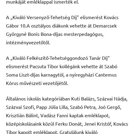
munkáját emléklappal ismerték el.
A „Kiváló Versenyző-Tehetség Díj” elismerést Kovács
Gábor 10.A osztályos diákunk vehette át Demarcsek
Györgyné Bonis Bona-díjas mesterpedagógus,
intézményvezetőtől.
A „Kiváló Felkészítő-Tehetséggondozó Tanár Díj”
elismerést Pacsuta Tibor kollégánk vehette át Szabó
Soma Liszt-díjas karnagytól, a nyíregyházi Cantemus
Kórus művészeti vezetőjétől.
Általános iskolás kategóriában Kuti Balázs, Százvai Nádja,
Százvai Szofi, Papp Júlia Lilla, Szabó Petra, Joó Gergő,
Krisztián Bálint, Vadász Fanni kaptak emléklapot,
középiskolásaink közül Ferku Donát, Jenei Kristóf, Kovács
Tibor kapott emléklapot. Gratulálunk kiváló