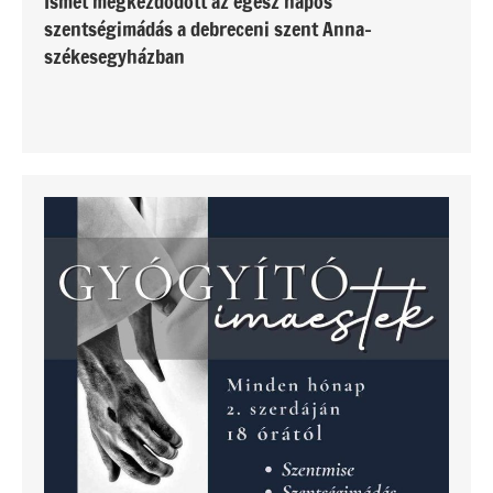
Ismét megkezdődött az egész napos
szentségimádás a debreceni szent Anna-
székesegyházban