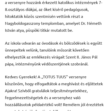
a versenyre hozzánk érkezett katolikus intézmények 7-
8.osztályos diákjai, az őket kísérő pedagógusok,
hitoktatók közös szentmisén vettünk részt a
Nagyboldogasszony templomban, amelyet Dr. Németh
István atya, püspöki titkár mutatott be.
Az iskola udvarán az óvodások és bölcsődések is együtt
ünnepeltek velünk, tanulóink műsorát követően
elhelyeztük az emlékezés virágait Szent II. János Pál
pápa, intézményünk védőszentjének szobránál.
Kedves Gyerekek! A „TOTUS TUUS” versenyre
köszönöm, hogy elfogadtátok a meghívást és eljöttetek
Ajakra! Szívből gratulálok teljesítményetekhez,
fegyelmezettségetek és a versenyhez való
hozzáállásotok példaértékű volt! Remélem jól éreztétek