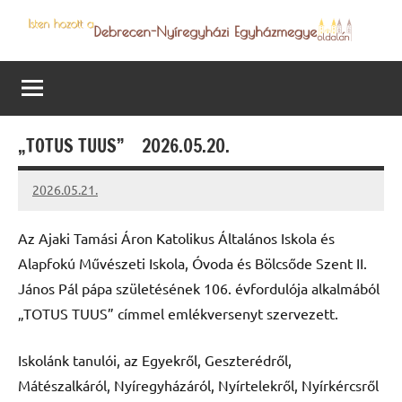
Skip
to
Debrecen-
Egyházmegyénk
content
hírei,
Nyíregyházi
programjai
Egyházmegye
„TOTUS TUUS” 2026.05.20.
2026.05.21.
Leiszt
Máté
Az Ajaki Tamási Áron Katolikus Általános Iskola és
Alapfokú Művészeti Iskola, Óvoda és Bölcsőde Szent II.
János Pál pápa születésének 106. évfordulója alkalmából
„TOTUS TUUS” címmel emlékversenyt szervezett.
Iskolánk tanulói, az Egyekről, Geszterédről,
Mátészalkáról, Nyíregyházáról, Nyírtelekről, Nyírkércsről