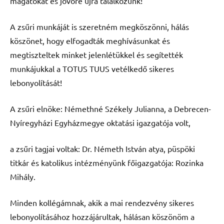
magatokat és jövőre újra találkozunk!
A zsűri munkáját is szeretném megköszönni, hálás
köszönet, hogy elfogadták meghívásunkat és
megtiszteltek minket jelenlétükkel és segítették
munkájukkal a TOTUS TUUS vetélkedő sikeres
lebonyolítását!
A zsűri elnöke: Némethné Székely Julianna, a Debrecen-
Nyíregyházi Egyházmegye oktatási igazgatója volt,
a zsűri tagjai voltak: Dr. Németh István atya, püspöki
titkár és katolikus intézményünk főigazgatója: Rozinka
Mihály.
Minden kollégámnak, akik a mai rendezvény sikeres
lebonyolításához hozzájárultak, hálásan köszönöm a