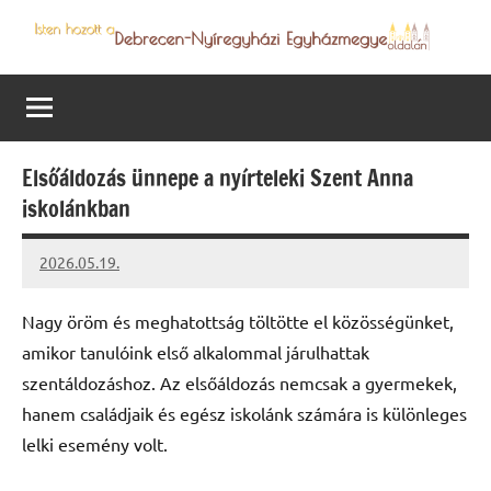
Skip
to
Debrecen-
Egyházmegyénk
content
hírei,
Nyíregyházi
programjai
Egyházmegye
Elsőáldozás ünnepe a nyírteleki Szent Anna
iskolánkban
2026.05.19.
Leiszt
Máté
Nagy öröm és meghatottság töltötte el közösségünket,
amikor tanulóink első alkalommal járulhattak
szentáldozáshoz. Az elsőáldozás nemcsak a gyermekek,
hanem családjaik és egész iskolánk számára is különleges
lelki esemény volt.