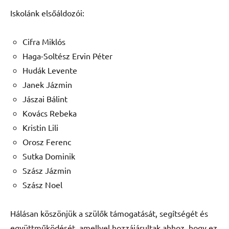
Iskolánk elsőáldozói:
Cifra Miklós
Haga-Soltész Ervin Péter
Hudák Levente
Janek Jázmin
Jászai Bálint
Kovács Rebeka
Kristin Lili
Orosz Ferenc
Sutka Dominik
Szász Jázmin
Szász Noel
Hálásan köszönjük a szülők támogatását, segítségét és
együttműködését, amellyel hozzájárultak ahhoz, hogy ez