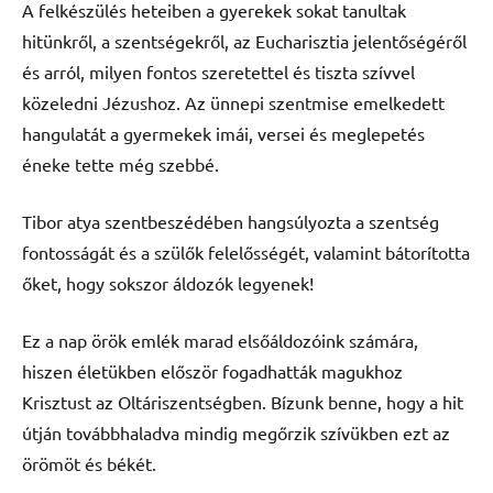
A felkészülés heteiben a gyerekek sokat tanultak
hitünkről, a szentségekről, az Eucharisztia jelentőségéről
és arról, milyen fontos szeretettel és tiszta szívvel
közeledni Jézushoz. Az ünnepi szentmise emelkedett
hangulatát a gyermekek imái, versei és meglepetés
éneke tette még szebbé.
Tibor atya szentbeszédében hangsúlyozta a szentség
fontosságát és a szülők felelősségét, valamint bátorította
őket, hogy sokszor áldozók legyenek!
Ez a nap örök emlék marad elsőáldozóink számára,
hiszen életükben először fogadhatták magukhoz
Krisztust az Oltáriszentségben. Bízunk benne, hogy a hit
útján továbbhaladva mindig megőrzik szívükben ezt az
örömöt és békét.