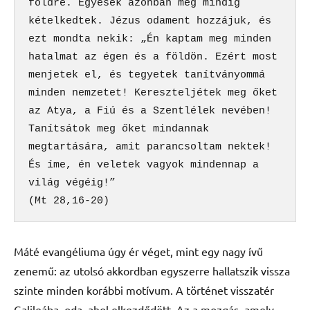
földre. Egyesek azonban még mindig 
kételkedtek. Jézus odament hozzájuk, és 
ezt mondta nekik: „Én kaptam meg minden 
hatalmat az égen és a földön. Ezért most 
menjetek el, és tegyetek tanítványommá 
minden nemzetet! Kereszteljétek meg őket 
az Atya, a Fiú és a Szentlélek nevében! 
Tanítsátok meg őket mindannak 
megtartására, amit parancsoltam nektek! 
És íme, én veletek vagyok mindennap a 
világ végéig!”
(Mt 28,16-20)
Máté evangéliuma úgy ér véget, mint egy nagy ívű
zenemű: az utolsó akkordban egyszerre hallatszik vissza
szinte minden korábbi motívum. A történet visszatér
Galileába, oda, ahol elkezdődött. Az a mozgás, amely