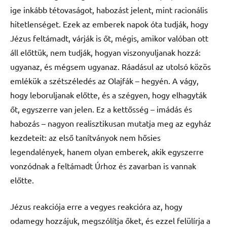
ige inkább tétovaságot, habozást jelent, mint racionális
hitetlenséget. Ezek az emberek napok óta tudják, hogy
Jézus feltámadt, várják is őt, mégis, amikor valóban ott
áll előttük, nem tudják, hogyan viszonyuljanak hozzá:
ugyanaz, és mégsem ugyanaz. Ráadásul az utolsó közös
emlékük a szétszéledés az Olajfák – hegyén. A vágy,
hogy leboruljanak előtte, és a szégyen, hogy elhagyták
őt, egyszerre van jelen. Ez a kettősség – imádás és
habozás – nagyon realisztikusan mutatja meg az egyház
kezdeteit: az első tanítványok nem hősies
legendalények, hanem olyan emberek, akik egyszerre
vonzódnak a feltámadt Úrhoz és zavarban is vannak
előtte.
Jézus reakciója erre a vegyes reakcióra az, hogy
odamegy hozzájuk, megszólítja őket, és ezzel felülírja a