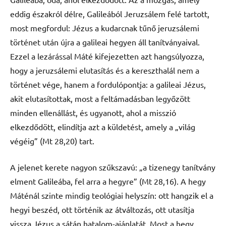
eddig északról délre, Galileából Jeruzsálem felé tartott,
most megfordul: Jézus a kudarcnak tűnő jeruzsálemi
történet után újra a galileai hegyen áll tanítványaival.
Ezzel a lezárással Máté kifejezetten azt hangsúlyozza,
hogy a jeruzsálemi elutasítás és a kereszthalál nem a
történet vége, hanem a fordulópontja: a galileai Jézus,
akit elutasítottak, most a feltámadásban legyőzött
minden ellenállást, és ugyanott, ahol a misszió
elkezdődött, elindítja azt a küldetést, amely a „világ
végéig” (Mt 28,20) tart.
A jelenet kerete nagyon szűkszavú: „a tizenegy tanítvány
elment Galileába, fel arra a hegyre” (Mt 28,16). A hegy
Máténál szinte mindig teológiai helyszín: ott hangzik el a
hegyi beszéd, ott történik az átváltozás, ott utasítja
vissza Jézus a sátán hatalom-ajánlatát. Most a hegy