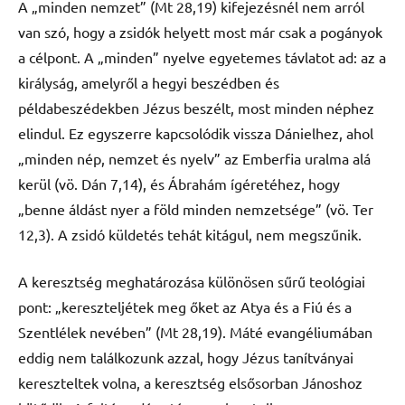
A „minden nemzet” (Mt 28,19) kifejezésnél nem arról
van szó, hogy a zsidók helyett most már csak a pogányok
a célpont. A „minden” nyelve egyetemes távlatot ad: az a
királyság, amelyről a hegyi beszédben és
példabeszédekben Jézus beszélt, most minden néphez
elindul. Ez egyszerre kapcsolódik vissza Dánielhez, ahol
„minden nép, nemzet és nyelv” az Emberfia uralma alá
kerül (vö. Dán 7,14), és Ábrahám ígéretéhez, hogy
„benne áldást nyer a föld minden nemzetsége” (vö. Ter
12,3). A zsidó küldetés tehát kitágul, nem megszűnik.
A keresztség meghatározása különösen sűrű teológiai
pont: „kereszteljétek meg őket az Atya és a Fiú és a
Szentlélek nevében” (Mt 28,19). Máté evangéliumában
eddig nem találkozunk azzal, hogy Jézus tanítványai
kereszteltek volna, a keresztség elsősorban Jánoshoz