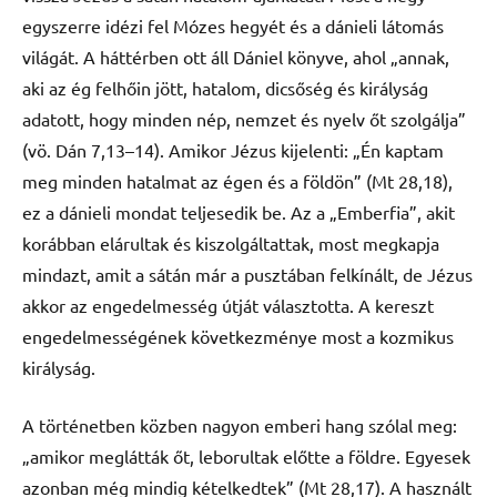
egyszerre idézi fel Mózes hegyét és a dánieli látomás
világát. A háttérben ott áll Dániel könyve, ahol „annak,
aki az ég felhőin jött, hatalom, dicsőség és királyság
adatott, hogy minden nép, nemzet és nyelv őt szolgálja”
(vö. Dán 7,13–14). Amikor Jézus kijelenti: „Én kaptam
meg minden hatalmat az égen és a földön” (Mt 28,18),
ez a dánieli mondat teljesedik be. Az a „Emberfia”, akit
korábban elárultak és kiszolgáltattak, most megkapja
mindazt, amit a sátán már a pusztában felkínált, de Jézus
akkor az engedelmesség útját választotta. A kereszt
engedelmességének következménye most a kozmikus
királyság.
A történetben közben nagyon emberi hang szólal meg:
„amikor meglátták őt, leborultak előtte a földre. Egyesek
azonban még mindig kételkedtek” (Mt 28,17). A használt