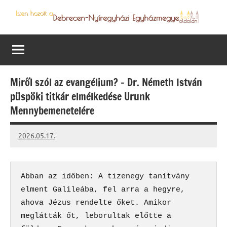
Skip
to
Debrecen-
Egyházmegyénk
content
hírei,
Nyíregyházi
programjai
Egyházmegye
Miről szól az evangélium? – Dr. Németh István
püspöki titkár elmélkedése Urunk
Mennybemenetelére
2026.05.17.
Leiszt
Máté
Abban az időben: A tizenegy tanítvány 
elment Galileába, fel arra a hegyre, 
ahova Jézus rendelte őket. Amikor 
meglátták őt, leborultak előtte a 