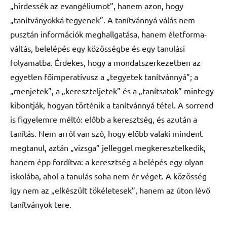
„hirdessék az evangéliumot”, hanem azon, hogy
„tanítványokká tegyenek”. A tanítvánnyá válás nem
pusztán információk meghallgatása, hanem életforma-
váltás, belelépés egy közösségbe és egy tanulási
folyamatba. Érdekes, hogy a mondatszerkezetben az
egyetlen főimperatívusz a „tegyetek tanítvánnyá”; a
„menjetek”, a „kereszteljetek” és a „tanítsatok” mintegy
kibontják, hogyan történik a tanítvánnyá tétel. A sorrend
is figyelemre méltó: előbb a keresztség, és azután a
tanítás. Nem arról van szó, hogy előbb valaki mindent
megtanul, aztán „vizsga” jelleggel megkeresztelkedik,
hanem épp fordítva: a keresztség a belépés egy olyan
iskolába, ahol a tanulás soha nem ér véget. A közösség
így nem az „elkészült tökéletesek”, hanem az úton lévő
tanítványok tere.