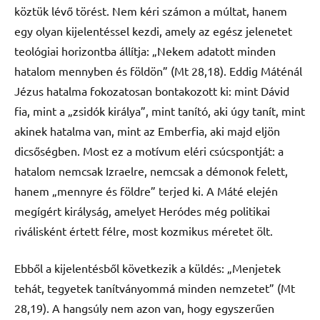
köztük lévő törést. Nem kéri számon a múltat, hanem
egy olyan kijelentéssel kezdi, amely az egész jelenetet
teológiai horizontba állítja: „Nekem adatott minden
hatalom mennyben és földön” (Mt 28,18). Eddig Máténál
Jézus hatalma fokozatosan bontakozott ki: mint Dávid
fia, mint a „zsidók királya”, mint tanító, aki úgy tanít, mint
akinek hatalma van, mint az Emberfia, aki majd eljön
dicsőségben. Most ez a motívum eléri csúcspontját: a
hatalom nemcsak Izraelre, nemcsak a démonok felett,
hanem „mennyre és földre” terjed ki. A Máté elején
megígért királyság, amelyet Heródes még politikai
riválisként értett félre, most kozmikus méretet ölt.
Ebből a kijelentésből következik a küldés: „Menjetek
tehát, tegyetek tanítványommá minden nemzetet” (Mt
28,19). A hangsúly nem azon van, hogy egyszerűen