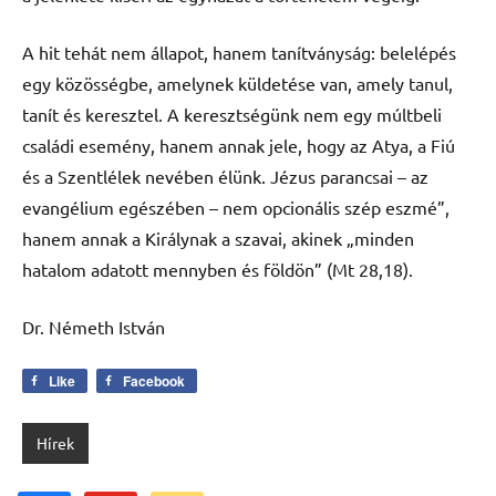
A hit tehát nem állapot, hanem tanítványság: belelépés
egy közösségbe, amelynek küldetése van, amely tanul,
tanít és keresztel. A keresztségünk nem egy múltbeli
családi esemény, hanem annak jele, hogy az Atya, a Fiú
és a Szentlélek nevében élünk. Jézus parancsai – az
evangélium egészében – nem opcionális szép eszmé”,
hanem annak a Királynak a szavai, akinek „minden
hatalom adatott mennyben és földön” (Mt 28,18).
Dr. Németh István
Like
Facebook
Hírek