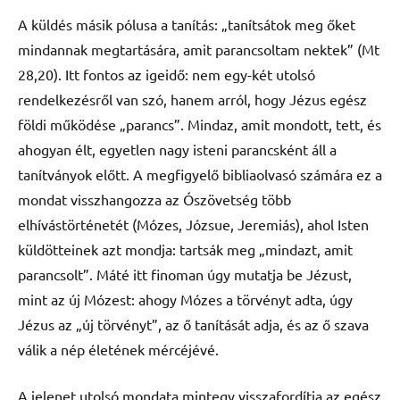
A küldés másik pólusa a tanítás: „tanítsátok meg őket
mindannak megtartására, amit parancsoltam nektek” (Mt
28,20). Itt fontos az igeidő: nem egy-két utolsó
rendelkezésről van szó, hanem arról, hogy Jézus egész
földi működése „parancs”. Mindaz, amit mondott, tett, és
ahogyan élt, egyetlen nagy isteni parancsként áll a
tanítványok előtt. A megfigyelő bibliaolvasó számára ez a
mondat visszhangozza az Ószövetség több
elhívástörténetét (Mózes, Józsue, Jeremiás), ahol Isten
küldötteinek azt mondja: tartsák meg „mindazt, amit
parancsolt”. Máté itt finoman úgy mutatja be Jézust,
mint az új Mózest: ahogy Mózes a törvényt adta, úgy
Jézus az „új törvényt”, az ő tanítását adja, és az ő szava
válik a nép életének mércéjévé.
A jelenet utolsó mondata mintegy visszafordítja az egész