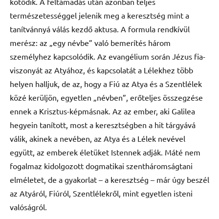
kötődik. A feltámadás után azonban teljes
természetességgel jelenik meg a keresztség mint a
tanítvánnyá válás kezdő aktusa. A formula rendkívül
merész: az „egy névbe” való bemerítés három
személyhez kapcsolódik. Az evangélium során Jézus fia-
viszonyát az Atyához, és kapcsolatát a Lélekhez több
helyen halljuk, de az, hogy a Fiú az Atya és a Szentlélek
közé kerüljön, egyetlen „névben”, erőteljes összegzése
ennek a Krisztus-képmásnak. Az az ember, aki Galilea
hegyein tanított, most a keresztségben a hit tárgyává
válik, akinek a nevében, az Atya és a Lélek nevével
együtt, az emberek életüket Istennek adják. Máté nem
fogalmaz kidolgozott dogmatikai szentháromságtani
elméletet, de a gyakorlat – a keresztség – már úgy beszél
az Atyáról, Fiúról, Szentlélekről, mint egyetlen isteni
valóságról.