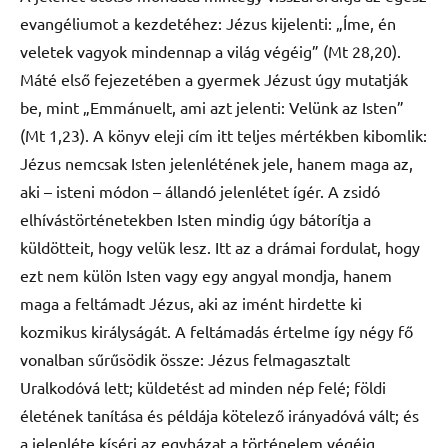
evangéliumot a kezdetéhez: Jézus kijelenti: „Íme, én
veletek vagyok mindennap a világ végéig” (Mt 28,20).
Máté első fejezetében a gyermek Jézust úgy mutatják
be, mint „Emmánuelt, ami azt jelenti: Velünk az Isten”
(Mt 1,23). A könyv eleji cím itt teljes mértékben kibomlik:
Jézus nemcsak Isten jelenlétének jele, hanem maga az,
aki – isteni módon – állandó jelenlétet ígér. A zsidó
elhívástörténetekben Isten mindig úgy bátorítja a
küldötteit, hogy velük lesz. Itt az a drámai fordulat, hogy
ezt nem külön Isten vagy egy angyal mondja, hanem
maga a feltámadt Jézus, aki az imént hirdette ki
kozmikus királyságát. A feltámadás értelme így négy fő
vonalban sűrűsödik össze: Jézus felmagasztalt
Uralkodóvá lett; küldetést ad minden nép felé; földi
életének tanítása és példája kötelező irányadóvá vált; és
a jelenléte kíséri az egyházat a történelem végéig.