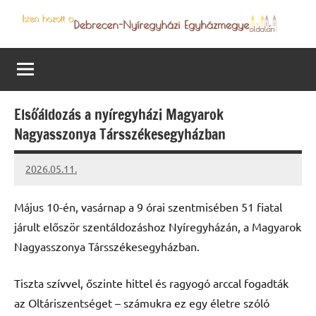
Skip
to
Debrecen-
Egyházmegyénk
content
hírei,
Nyíregyházi
programjai
Egyházmegye
Elsőáldozás a nyíregyházi Magyarok
Nagyasszonya Társszékesegyházban
2026.05.11.
Leiszt
Máté
Május 10-én, vasárnap a 9 órai szentmisében 51 fiatal
járult először szentáldozáshoz Nyíregyházán, a Magyarok
Nagyasszonya Társszékesegyházban.
Tiszta szívvel, őszinte hittel és ragyogó arccal fogadták
az Oltáriszentséget – számukra ez egy életre szóló