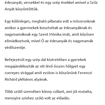
édesanyát, versekkel és egy szép énekkel amivel a Szűz
Anyát köszöntöttük.
Egy különleges, megható pillanata volt a műsorunknak
amikor a gyermekek kiosztottak az édesanyáknak és
nagymamáknak egy Szent Mónika imát, amit közösen
elimádkoztunk, mivel Ő az édesanyák és nagymamák
védőszentje.
Befejezésül egy szép dal kíséretében a gyerekek
megajándékozták az ott lévő összes hölgyet egy
cserepes virággal amit ezúton is köszönünk Ferenczi
Richárd plébános atyának.
Több szülő szemében könny csillant, ami jól mutatta,
mennyire szívhez szóló volt az előadás.