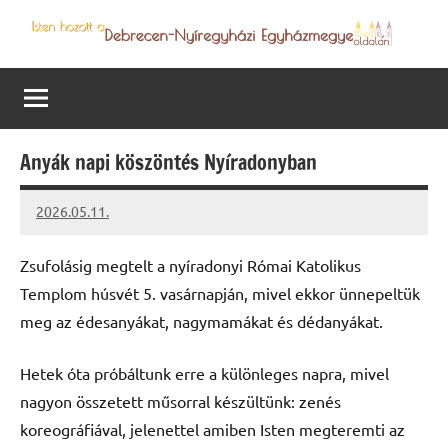
Skip
to
Debrecen-
Egyházmegyénk
content
hírei,
Nyíregyházi
programjai
Egyházmegye
Anyák napi köszöntés Nyíradonyban
2026.05.11.
Leiszt
Máté
Zsufolásig megtelt a nyíradonyi Római Katolikus
Templom húsvét 5. vasárnapján, mivel ekkor ünnepeltük
meg az édesanyákat, nagymamákat és dédanyákat.
Hetek óta próbáltunk erre a különleges napra, mivel
nagyon összetett műsorral készültünk: zenés
koreográfiával, jelenettel amiben Isten megteremti az