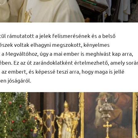
tül rámutatott a jelek felismerésének és a belső
készek voltak elhagyni megszokott, kényelmes
k a Megváltóhoz, úgy a mai ember is meghívást kap arra,
tében. Ez az út zarándoklatként értelmezhető, amely sorá
z embert, és képessé teszi arra, hogy maga is jellé
en jóságáról.