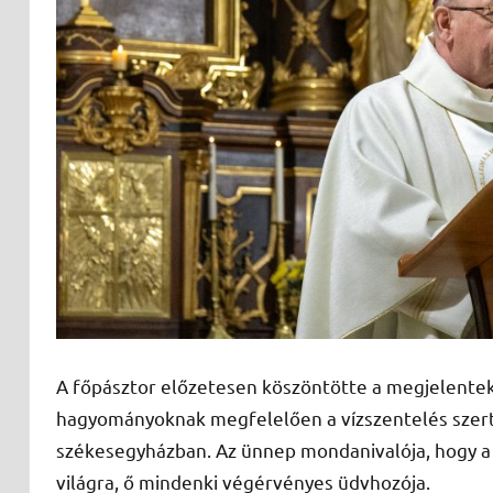
A főpásztor előzetesen köszöntötte a megjelenteke
hagyományoknak megfelelően a vízszentelés szert
székesegyházban. Az ünnep mondanivalója, hogy a
világra, ő mindenki végérvényes üdvhozója.