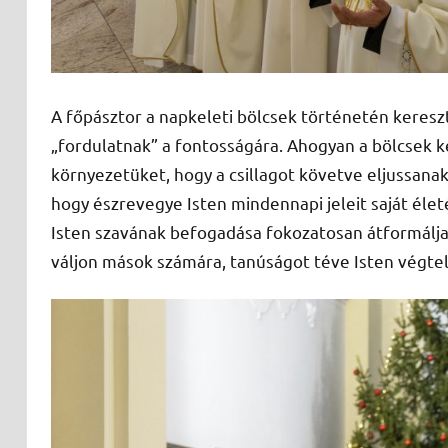
A főpásztor a napkeleti bölcsek történetén keresz
„fordulatnak” a fontosságára. Ahogyan a bölcsek 
környezetüket, hogy a csillagot követve eljussana
hogy észrevegye Isten mindennapi jeleit saját éle
Isten szavának befogadása fokozatosan átformálja a
váljon mások számára, tanúságot téve Isten végtel