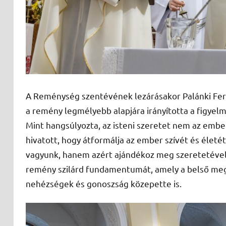
A Reménység szentévének lezárásakor Palánki Fe
a remény legmélyebb alapjára irányította a figyelme
Mint hangsúlyozta, az isteni szeretet nem az emb
hivatott, hogy átformálja az ember szívét és életé
vagyunk, hanem azért ajándékoz meg szeretetével, 
remény szilárd fundamentumát, amely a belső megú
nehézségek és gonoszság közepette is.