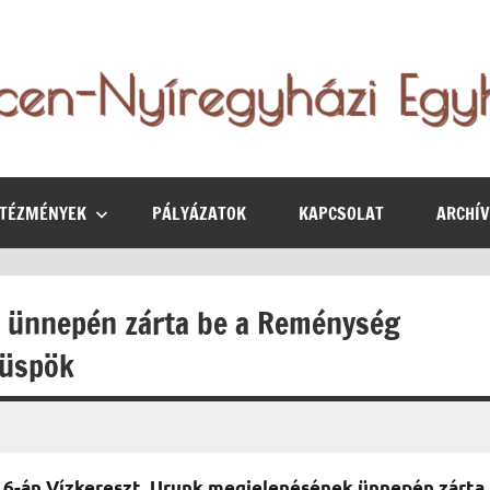
NTÉZMÉNYEK
PÁLYÁZATOK
KAPCSOLAT
ARCHÍ
k ünnepén zárta be a Reménység
püspök
6-án Vízkereszt, Urunk megjelenésének ünnepén zárta