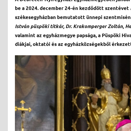
be a 2024. december 24-én kezdődött szentévet
székesegyházban bemutatott ünnepi szentmisén 
István püspöki titkár, Dr. Krakomperger Zoltán, H
valamint az egyházmegye papsága, a Püspöki Hiva
diákjai, oktatói és az egyházközségekből érkezet