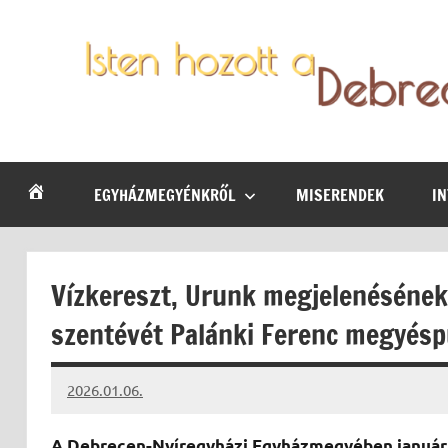
Skip
to
content
Debrecen-
Egyházmegyénk
hírei,
Nyíregyházi
programjai
EGYHÁZMEGYÉNKRŐL
MISERENDEK
I
Egyházmegye
Vízkereszt, Urunk megjelenéséne
szentévét Palánki Ferenc megyés
2026.01.06.
Leiszt
Máté
A Debrecen-Nyíregyházi Egyházmegyében január 