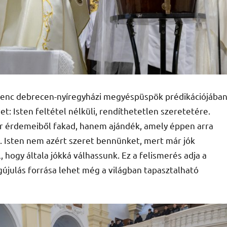
renc debrecen-nyíregyházi megyéspüspök prédikációjába
t: Isten feltétel nélküli, rendíthetetlen szeretetére.
er érdemeiből fakad, hanem ajándék, amely éppen arra
t. Isten nem azért szeret bennünket, mert már jók
hogy általa jókká válhassunk. Ez a felismerés adja a
julás forrása lehet még a világban tapasztalható