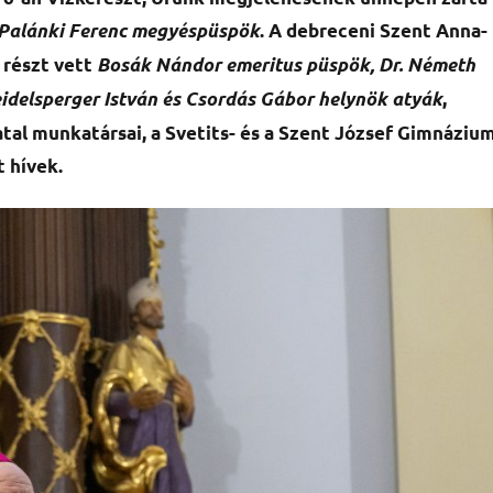
Palánki Ferenc megyéspüspök
. A debreceni Szent Anna-
részt vett
Bosák Nándor emeritus püspök, Dr. Németh
eidelsperger István és Csordás Gábor helynök atyák
,
tal munkatársai, a Svetits- és a Szent József Gimnáziu
t hívek.