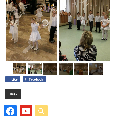
Like
Facebook
Hírek
facebook
youtube
search