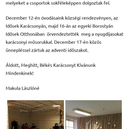
melyeket a csoportok sokféleképpen dolgoztak fel.
December 12-én óvodásaink községi rendezvényen, az
Idősek Karácsonyán, majd 16-án az egyeki Borostyán
Idősek Otthonában örvendeztették meg a nyugdíjasokat
karácsonyi műsorukkal. December 17-én közös
ünnepléssel zártuk az adventi időszakot.
Áldott, Meghitt, Békés Karácsonyt Kívánunk
Mindenkinek!
Makula Lászlóné