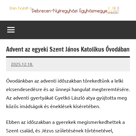
Skip
to
Debrecen-
Egyházmegyénk
content
hírei,
Nyíregyházi
programjai
Egyházmegye
Advent az egyeki Szent János Katolikus Óvodában
2025.12.18.
Leiszt
Máté
Óvodánkban az adventi időszakban törekedtünk a lelki
elcsendesedésre és az ünnepi hangulat megteremtésére.
Az adventi gyertyákat Gyetkó László atya gyújtotta meg
közös imádságok és éneklések kíséretében.
Ebben az időszakban a gyerekek megismerkedhettek a
Szent család, és Jézus születésének történetével,