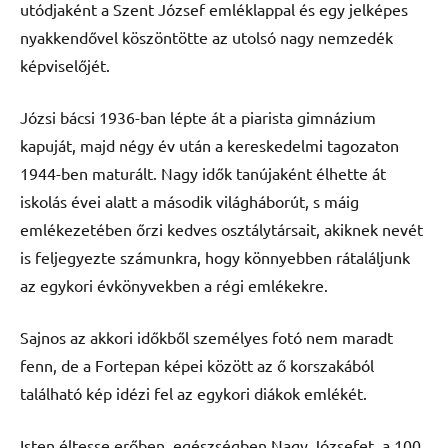
utódjaként a Szent József emléklappal és egy jelképes
nyakkendővel köszöntötte az utolsó nagy nemzedék
képviselőjét.
Józsi bácsi 1936-ban lépte át a piarista gimnázium
kapuját, majd négy év után a kereskedelmi tagozaton
1944-ben maturált. Nagy idők tanújaként élhette át
iskolás évei alatt a második világháborút, s máig
emlékezetében őrzi kedves osztálytársait, akiknek nevét
is feljegyezte számunkra, hogy könnyebben rátaláljunk
az egykori évkönyvekben a régi emlékekre.
Sajnos az akkori időkből személyes fotó nem maradt
fenn, de a Fortepan képei között az ő korszakából
található kép idézi fel az egykori diákok emlékét.
Isten éltesse erőben, egészségben Nagy Józsefet, a 100