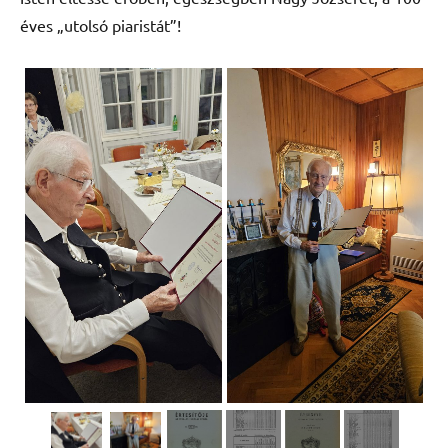
éves „utolsó piaristát”!