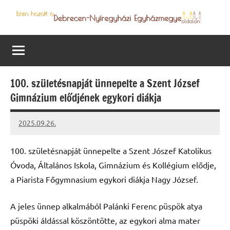
Skip
to
Debrecen-
Egyházmegyénk
content
hírei,
Nyíregyházi
programjai
Egyházmegye
100. születésnapját ünnepelte a Szent József
Gimnázium elődjének egykori diákja
2025.09.26.
Leiszt
Máté
100. születésnapját ünnepelte a Szent Jószef Katolikus
Óvoda, Általános Iskola, Gimnázium és Kollégium elődje,
a Piarista Főgymnasium egykori diákja Nagy József.
A jeles ünnep alkalmából Palánki Ferenc püspök atya
püspöki áldással köszöntötte, az egykori alma mater