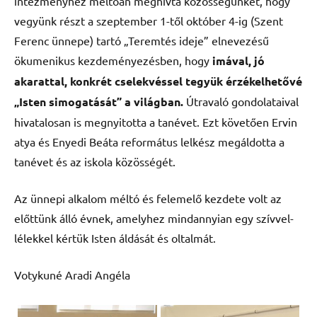
intézményhez méltóan meghívta közösségünket, hogy
vegyünk részt a szeptember 1-től október 4-ig (Szent
Ferenc ünnepe) tartó „Teremtés ideje” elnevezésű
ökumenikus kezdeményezésben, hogy
imával, jó
akarattal, konkrét cselekvéssel tegyük érzékelhetővé
„Isten simogatását” a világban.
Útravaló gondolataival
hivatalosan is megnyitotta a tanévet. Ezt követően Ervin
atya és Enyedi Beáta református lelkész megáldotta a
tanévet és az iskola közösségét.
Az ünnepi alkalom méltó és felemelő kezdete volt az
előttünk álló évnek, amelyhez mindannyian egy szívvel-
lélekkel kértük Isten áldását és oltalmát.
Votykuné Aradi Angéla