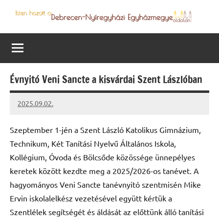
Skip
to
Debrecen-
Egyházmegyénk
content
hírei,
Nyíregyházi
programjai
Egyházmegye
Évnyitó Veni Sancte a kisvárdai Szent Lászlóban
2025.09.02.
Leiszt
Máté
Szeptember 1-jén a Szent László Katolikus Gimnázium,
Technikum, Két Tanítási Nyelvű Általános Iskola,
Kollégium, Óvoda és Bölcsőde közössége ünnepélyes
keretek között kezdte meg a 2025/2026-os tanévet. A
hagyományos Veni Sancte tanévnyitó szentmisén Mike
Ervin iskolalelkész vezetésével együtt kértük a
Szentlélek segítségét és áldását az előttünk álló tanítási