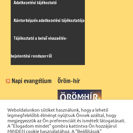
Adatkezelési tájékoztató
Kántorképzés adatkezelési tájékoztatója
Tájékoztató a belső visszaélés-
bejelentési rendszerről
Napi evangélium
Öröm-hír
Weboldalunkon sütiket használunk, hogy a lehető
legmegfelelőbb élményt nyújtsuk Önnek azáltal, hogy
megjegyezzük az Ön preferenciáit és ismételt látogatásait.
A "Elogadom mindet" gombra kattintva Ön hozzájárul
MINDEN cookie használatához. A "Beállítások"