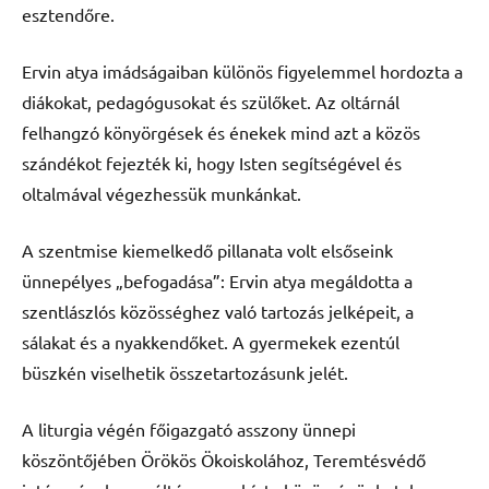
esztendőre.
Ervin atya imádságaiban különös figyelemmel hordozta a
diákokat, pedagógusokat és szülőket. Az oltárnál
felhangzó könyörgések és énekek mind azt a közös
szándékot fejezték ki, hogy Isten segítségével és
oltalmával végezhessük munkánkat.
A szentmise kiemelkedő pillanata volt elsőseink
ünnepélyes „befogadása”: Ervin atya megáldotta a
szentlászlós közösséghez való tartozás jelképeit, a
sálakat és a nyakkendőket. A gyermekek ezentúl
büszkén viselhetik összetartozásunk jelét.
A liturgia végén főigazgató asszony ünnepi
köszöntőjében Örökös Ökoiskolához, Teremtésvédő