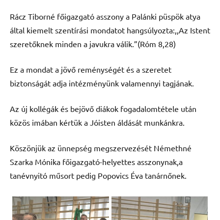
Rácz Tiborné főigazgató asszony a Palánki püspök atya
által kiemelt szentírási mondatot hangsúlyozta:,,Az Istent
szeretőknek minden a javukra válik.”(Róm 8,28)
Ez a mondat a jövő reménységét és a szeretet
biztonságát adja intézményünk valamennyi tagjának.
Az új kollégák és bejövő diákok fogadalomtétele után
közös imában kértük a Jóisten áldását munkánkra.
Köszönjük az ünnepség megszervezését Némethné
Szarka Mónika főigazgató-helyettes asszonynak,a
tanévnyitó műsort pedig Popovics Éva tanárnőnek.