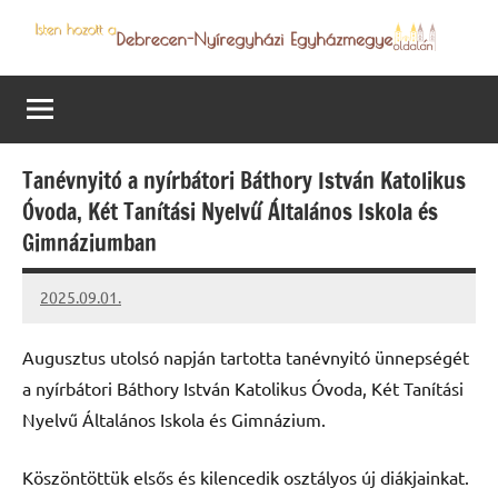
Skip
to
Debrecen-
Egyházmegyénk
content
hírei,
Nyíregyházi
programjai
Egyházmegye
Tanévnyitó a nyírbátori Báthory István Katolikus
Óvoda, Két Tanítási Nyelvű Általános Iskola és
Gimnáziumban
2025.09.01.
Leiszt
Máté
Augusztus utolsó napján tartotta tanévnyitó ünnepségét
a nyírbátori Báthory István Katolikus Óvoda, Két Tanítási
Nyelvű Általános Iskola és Gimnázium.
Köszöntöttük elsős és kilencedik osztályos új diákjainkat.