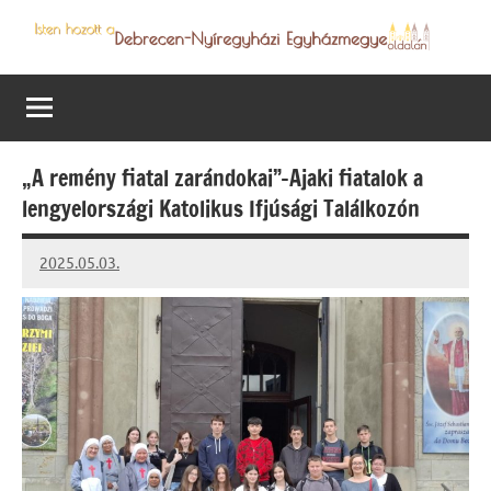
Skip
to
Debrecen-
Egyházmegyénk
content
hírei,
Nyíregyházi
programjai
Egyházmegye
„A remény fiatal zarándokai”-Ajaki fiatalok a
lengyelországi Katolikus Ifjúsági Találkozón
2025.05.03.
Leiszt
Máté