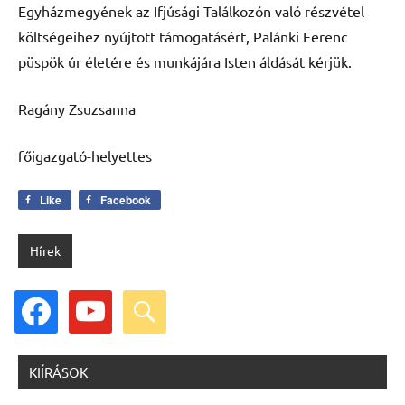
Egyházmegyének az Ifjúsági Találkozón való részvétel
költségeihez nyújtott támogatásért, Palánki Ferenc
püspök úr életére és munkájára Isten áldását kérjük.
Ragány Zsuzsanna
főigazgató-helyettes
Like
Facebook
Hírek
facebook
youtube
search
KIÍRÁSOK