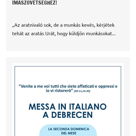
IMASZÖVETSÉGHEZ!
„Az aratnivaló sok, de a munkás kevés, kérjétek
tehát az aratás Urát, hogy küldjön munkásokat...