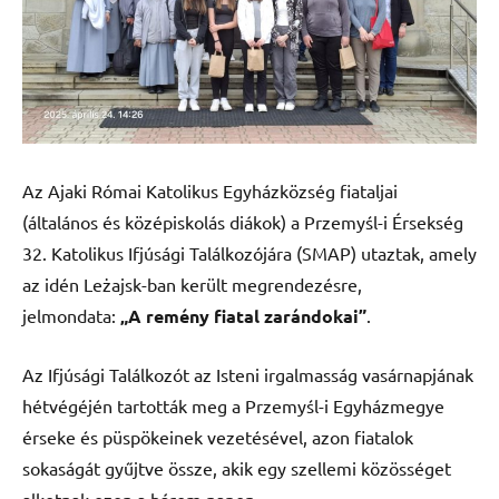
Az Ajaki Római Katolikus Egyházközség fiataljai
(általános és középiskolás diákok) a Przemyśl-i Érsekség
32. Katolikus Ifjúsági Találkozójára (SMAP) utaztak, amely
az idén Leżajsk-ban került megrendezésre,
jelmondata:
„A remény fiatal zarándokai”
.
Az
Ifjúsági Találkozót az Isteni irgalmasság vasárnapjának
hétvégéjén tartották meg a Przemyśl-i Egyházmegye
érseke és püspökeinek vezetésével, azon fiatalok
sokaságát gyűjtve össze, akik egy szellemi közösséget
alkotnak ezen a három napon.