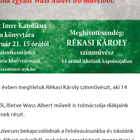
 évben meghívtuk Rékasi Károly színművészt, aki 14
 illetve Wass Albert műveit is tolmácsolja diákjaink
nek részt.
 szívesen bekapcsolódnak a felolvasásunkba és iskolánk
ss Albert műveiből, melyeket szeretnének megosztani a