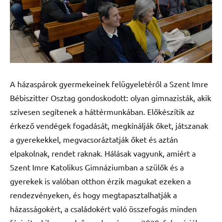
A házaspárok gyermekeinek felügyeletéről a Szent Imre
Bébiszitter Osztag gondoskodott: olyan gimnazisták, akik
szívesen segítenek a háttérmunkában. Előkészítik az
érkező vendégek fogadását, megkínálják őket, játszanak
a gyerekekkel, megvacsoráztatják őket és aztán
elpakolnak, rendet raknak. Hálásak vagyunk, amiért a
Szent Imre Katolikus Gimnáziumban a szülők és a
gyerekek is valóban otthon érzik magukat ezeken a
rendezvényeken, és hogy megtapasztalhatják a
házasságokért, a családokért való összefogás minden