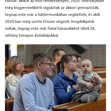
fázisát: akikre az első rendezvényen, 2020. februárjában
még kisgyermekként vigyáztak az akkori gimnazisták,
tegnap este már a háttérmunkában segítettek, és akik
2020-ban még szinte frissen végzett öregdiákjaink
voltak, tegnap este már fiatal házasokként ültek itt,
néhány hónapos kisbabájukkal.