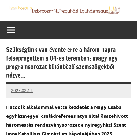
Skip
to
Debrecen-
Egyházmegyénk
content
hírei,
Nyíregyházi
programjai
Egyházmegye
Szükségünk van évente erre a három napra –
felsepregettem a 04-es teremben: avagy egy
programsorozat különböző szemszögekből
nézve…
2025.02.11.
Leiszt
Máté
Hatodik alkalommal vette kezdetét a Nagy Csaba
egyházmegyei családreferens atya által összehívott
háromestés rendezvénysorozat a nyíregyházi Szent
Imre Katolikus Gimnázium kápolnájában 2025.