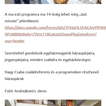
A ma esti programra ma 14 óráig lehet még „last
minute” jelentkezni:
https://docs.google.com/forms/d/e/1FAIpQLSfcbCAgYfP6h
DPsWBXbI9plig17IVm719EoAz6SDwxnPbg/viewform?
usp=header
Szeretettel gondolunk egyházmegyénk házaspárjaira,
jegyespárjaira, minden családra és egyházközségre.
Nagy Csaba családreferens és a programokon résztvevő
házaspárok
Fotó: Andrejkovics János