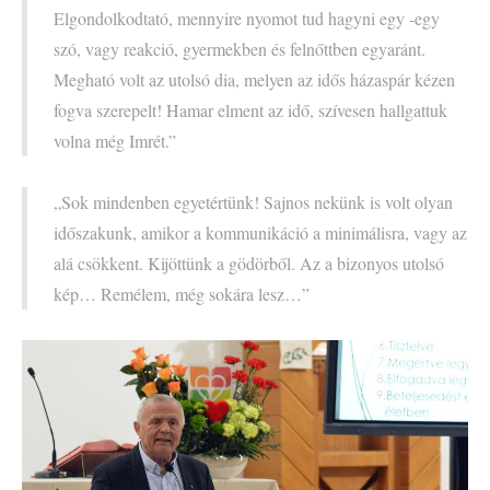
Elgondolkodtató, mennyire nyomot tud hagyni egy -egy
szó, vagy reakció, gyermekben és felnőttben egyaránt.
Megható volt az utolsó dia, melyen az idős házaspár kézen
fogva szerepelt! Hamar elment az idő, szívesen hallgattuk
volna még Imrét.”
„Sok mindenben egyetértünk! Sajnos nekünk is volt olyan
időszakunk, amikor a kommunikáció a minimálisra, vagy az
alá csökkent. Kijöttünk a gödörből. Az a bizonyos utolsó
kép… Remélem, még sokára lesz…”