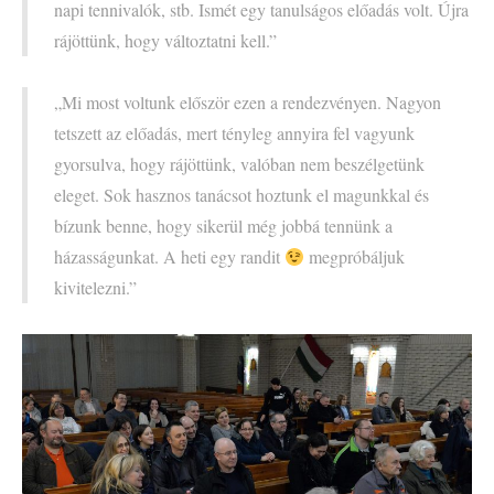
napi tennivalók, stb. Ismét egy tanulságos előadás volt. Újra
rájöttünk, hogy változtatni kell.”
„Mi most voltunk először ezen a rendezvényen. Nagyon
tetszett az előadás, mert tényleg annyira fel vagyunk
gyorsulva, hogy rájöttünk, valóban nem beszélgetünk
eleget. Sok hasznos tanácsot hoztunk el magunkkal és
bízunk benne, hogy sikerül még jobbá tennünk a
házasságunkat. A heti egy randit
megpróbáljuk
kivitelezni.”