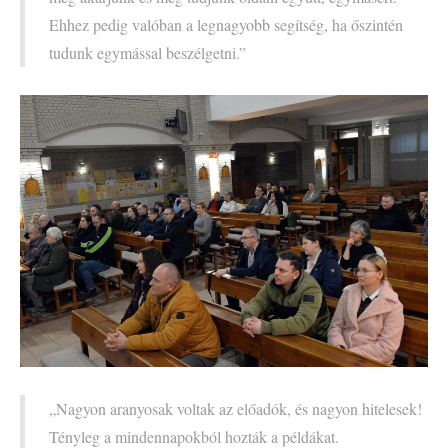
Ehhez pedig valóban a legnagyobb segítség, ha őszintén
tudunk egymással beszélgetni.”
„Nagyon aranyosak voltak az előadók, és nagyon hitelesek!
Tényleg a mindennapokból hozták a példákat.