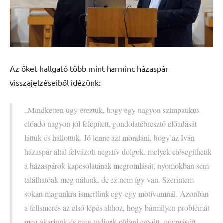
Az őket hallgató több mint harminc házaspár
visszajelzéseiből idézünk:
„Mindketten úgy éreztük, hogy egy nagyon szimpatikus
előadó nagyon jól felépített, gondolatébresztő előadását
láttuk és hallottuk. Jó lenne azt mondani, hogy az Iván
házaspár által felvázolt negatív dolgok, melyek elősegíthetik
a házaspárok kapcsolatának megromlását, nyomokban sem
találhatóak meg nálunk, de ez nem így van. Szerintem
sokan magunkra ismertünk egy-egy motívumnál. Azonban
a felismerés az első lépés ahhoz, hogy bármilyen problémát
meg akarjunk és meg tudjunk oldani együtt, egymásért.