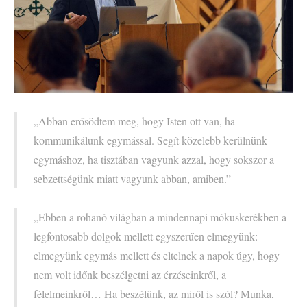
„Abban erősödtem meg, hogy Isten ott van, ha
kommunikálunk egymással. Segít közelebb kerülnünk
egymáshoz, ha tisztában vagyunk azzal, hogy sokszor a
sebzettségünk miatt vagyunk abban, amiben.”
„Ebben a rohanó világban a mindennapi mókuskerékben a
legfontosabb dolgok mellett egyszerűen elmegyünk:
elmegyünk egymás mellett és eltelnek a napok úgy, hogy
nem volt időnk beszélgetni az érzéseinkről, a
félelmeinkről… Ha beszélünk, az miről is szól? Munka,