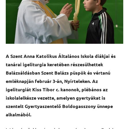
A Szent Anna Katolikus Általános Iskola diákjai és
tanárai igeliturgia keretében részesülhettek
Balázsáldásban Szent Balázs püspök és vértanú
emléknapján február 3-án, Nyírteleken. Az
igeliturgiát Kiss Tibor c. kanonok, plébános az
iskolalelkésze vezette, amelyen gyertyákat is
szentelt Gyertyaszentelő Boldogasszony ünnepe
alkalmából.