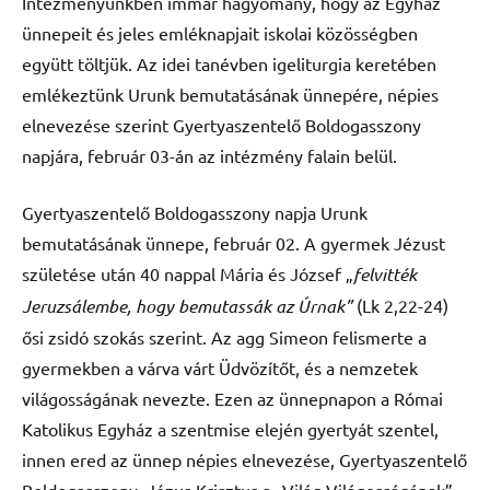
Intézményünkben immár hagyomány, hogy az Egyház
ünnepeit és jeles emléknapjait iskolai közösségben
együtt töltjük. Az idei tanévben igeliturgia keretében
emlékeztünk Urunk bemutatásának ünnepére, népies
elnevezése szerint Gyertyaszentelő Boldogasszony
napjára, február 03-án az intézmény falain belül.
Gyertyaszentelő Boldogasszony napja Urunk
bemutatásának ünnepe, február 02. A gyermek Jézust
születése után 40 nappal Mária és József „
felvitték
Jeruzsálembe, hogy bemutassák az Úrnak”
(Lk 2,22-24)
ősi zsidó szokás szerint. Az agg Simeon felismerte a
gyermekben a várva várt Üdvözítőt, és a nemzetek
világosságának nevezte. Ezen az ünnepnapon a Római
Katolikus Egyház a szentmise elején gyertyát szentel,
innen ered az ünnep népies elnevezése, Gyertyaszentelő
Boldogasszony. Jézus Krisztus a „Világ Világosságának”