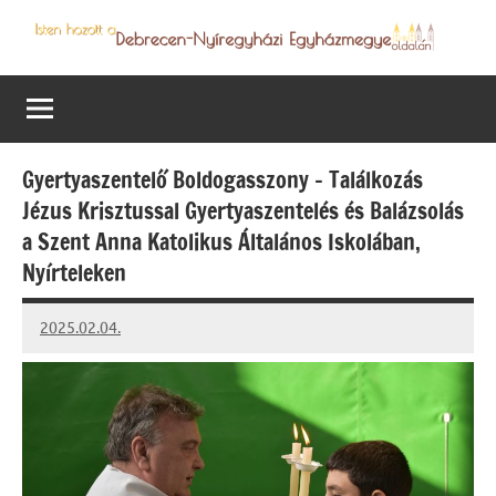
Skip
to
Debrecen-
Egyházmegyénk
content
hírei,
Nyíregyházi
programjai
Egyházmegye
Gyertyaszentelő Boldogasszony – Találkozás
Jézus Krisztussal Gyertyaszentelés és Balázsolás
a Szent Anna Katolikus Általános Iskolában,
Nyírteleken
2025.02.04.
Leiszt
Máté