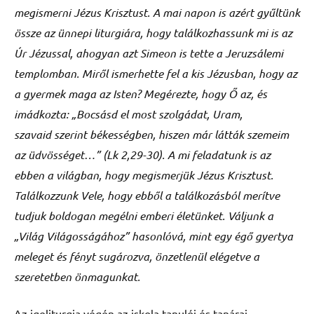
megismerni Jézus Krisztust. A mai napon is azért gyűltünk
össze az ünnepi liturgiára, hogy találkozhassunk mi is az
Úr Jézussal, ahogyan azt Simeon is tette a Jeruzsálemi
templomban. Miről ismerhette fel a kis Jézusban, hogy az
a gyermek maga az Isten? Megérezte, hogy Ő az, és
imádkozta: „
Bocsásd el most szolgádat, Uram,
szavaid szerint békességben, hiszen már látták szemeim
az üdvösséget…” (Lk 2,29-30). A mi feladatunk is az
ebben a világban, hogy megismerjük Jézus Krisztust.
Találkozzunk Vele, hogy ebből a találkozásból merítve
tudjuk boldogan megélni emberi életünket. Váljunk a
„Világ Világosságához” hasonlóvá, mint egy égő gyertya
meleget és fényt sugározva, önzetlenül elégetve a
szeretetben önmagunkat.
Az igeliturgia végén az iskola tanulói és tanárai