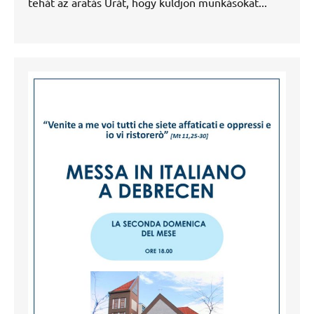
tehát az aratás Urát, hogy küldjön munkásokat...