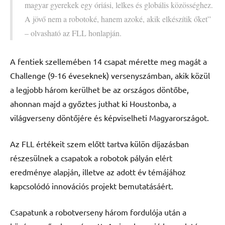
magyar gyerekek egy óriási, lelkes és globális közösséghez.
A jövő nem a robotoké, hanem azoké, akik elkészítik őket”
– olvasható az FLL honlapján.
A fentiek szellemében 14 csapat mérette meg magát a
Challenge (9-16 éveseknek) versenyszámban, akik közül
a legjobb három kerülhet be az országos döntőbe,
ahonnan majd a győztes juthat ki Houstonba, a
világverseny döntőjére és képviselheti Magyarországot.
Az FLL értékeit szem előtt tartva külön díjazásban
részesülnek a csapatok a robotok pályán elért
eredménye alapján, illetve az adott év témájához
kapcsolódó innovációs projekt bemutatásáért.
Csapatunk a robotverseny három fordulója után a