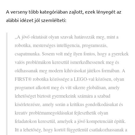
A verseny több kategóriában zajlott, ezek lényegét az
alábbi idézet jól szemlélteti:
„A jövő oktatását olyan szavak határozzák meg, mint a
robotika, mesterséges intelligencia, programozás,
csapatmunka. Sosem volt még ilyen fontos, hogy a gyerekek
valós problémákon keresztül ismerkedhessenek meg és
oldhassanak meg modern kihívásokat játékos formában. A
FIRST® robotika közössége a LEGO-val közösen, olyan
programot alkotott meg és vitt sikerre globálisan, amely
lehetőséget biztosít gyermekeink számára a szabad
kísérletezésre, amely során a kritikus gondolkodásukat és
kreatív problémamegoldásukat fejleszthetik olyan
feladatokon keresztül, amelyek a jövő kompetenciáit építik.
Itt a lehetőség, hogy kortól függetlenül csatlakozhassanak a