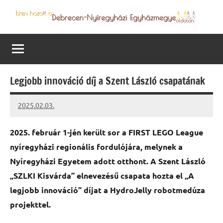
Skip
to
Debrecen-
Egyházmegyénk
content
hírei,
Nyíregyházi
programjai
Egyházmegye
Legjobb innováció díj a Szent László csapatának
2025.02.03.
Leiszt
Máté
2025. február 1-jén került sor a FIRST LEGO League
nyíregyházi regionális fordulójára, melynek a
Nyíregyházi Egyetem adott otthont. A Szent László
„SZLKI Kisvárda” elnevezésű csapata hozta el „A
legjobb innováció” díjat a HydroJelly robotmedúza
projekttel.