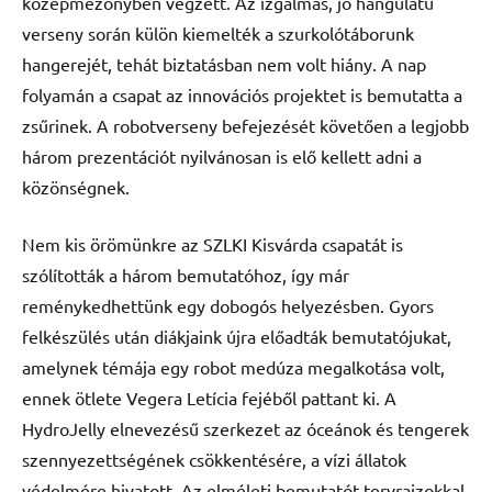
középmezőnyben végzett. Az izgalmas, jó hangulatú
verseny során külön kiemelték a szurkolótáborunk
hangerejét, tehát biztatásban nem volt hiány. A nap
folyamán a csapat az innovációs projektet is bemutatta a
zsűrinek. A robotverseny befejezését követően a legjobb
három prezentációt nyilvánosan is elő kellett adni a
közönségnek.
Nem kis örömünkre az SZLKI Kisvárda csapatát is
szólították a három bemutatóhoz, így már
reménykedhettünk egy dobogós helyezésben. Gyors
felkészülés után diákjaink újra előadták bemutatójukat,
amelynek témája egy robot medúza megalkotása volt,
ennek ötlete Vegera Letícia fejéből pattant ki. A
HydroJelly elnevezésű szerkezet az óceánok és tengerek
szennyezettségének csökkentésére, a vízi állatok
védelmére hivatott. Az elméleti bemutatót tervrajzokkal,