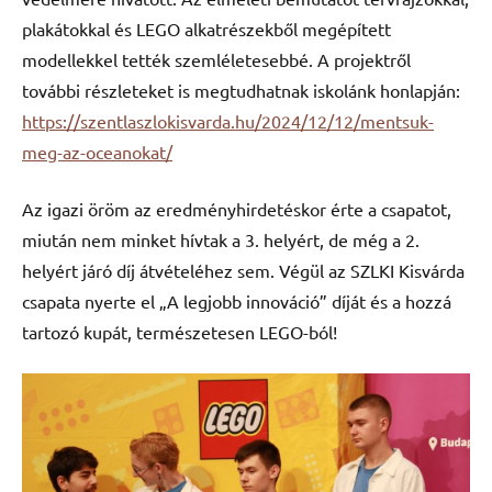
plakátokkal és LEGO alkatrészekből megépített
modellekkel tették szemléletesebbé. A projektről
további részleteket is megtudhatnak iskolánk honlapján:
https://szentlaszlokisvarda.hu/2024/12/12/mentsuk-
meg-az-oceanokat/
Az igazi öröm az eredményhirdetéskor érte a csapatot,
miután nem minket hívtak a 3. helyért, de még a 2.
helyért járó díj átvételéhez sem. Végül az SZLKI Kisvárda
csapata nyerte el „A legjobb innováció” díját és a hozzá
tartozó kupát, természetesen LEGO-ból!