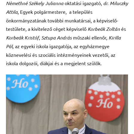
Némethné Székely Julianna
oktatási igazgató,
dr. Miluczky
Attila
, Egyek polgármestere, a település
önkormányzatának további munkatársai, a képviselő-
testülete, a kivitelező céget képviselő
Korbeák Zoltán
és
Korbeák Kristóf
,
Sztupa András
műszaki ellenőr,
Kirilla
Pál,
az egyeki iskola igazgatója, az egyházmegye
köznevelési és szociális intézményeinek vezetői, az
iskola dolgozói, diákjai és a megjelent szülők.