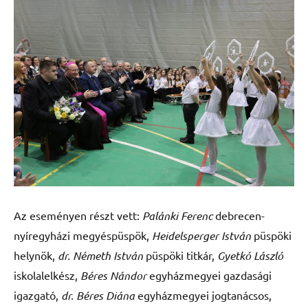
Az eseményen részt vett:
Palánki Ferenc
debrecen-
nyíregyházi megyéspüspök,
Heidelsperger István
püspöki
helynök,
dr. Németh István
püspöki titkár,
Gyetkó László
iskolalelkész,
Béres Nándor
egyházmegyei gazdasági
igazgató,
dr. Béres Diána
egyházmegyei jogtanácsos,