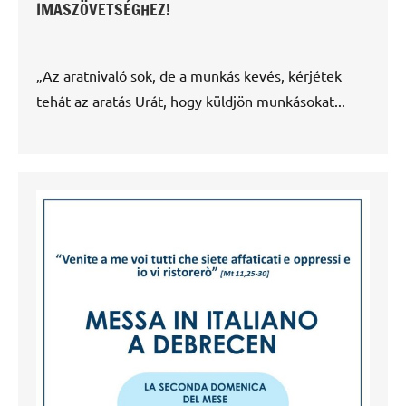
IMASZÖVETSÉGHEZ!
„Az aratnivaló sok, de a munkás kevés, kérjétek
tehát az aratás Urát, hogy küldjön munkásokat...