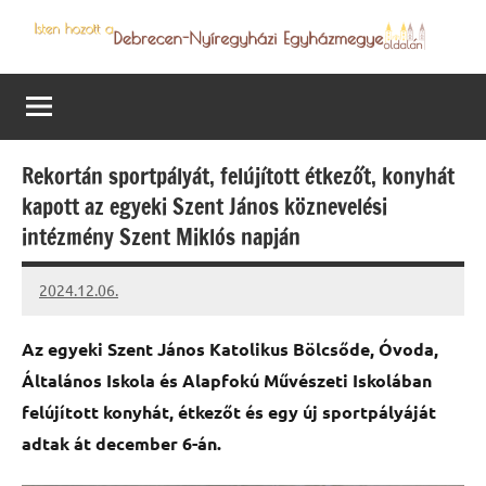
Skip
to
Debrecen-
Egyházmegyénk
content
hírei,
Nyíregyházi
programjai
Egyházmegye
Rekortán sportpályát, felújított étkezőt, konyhát
kapott az egyeki Szent János köznevelési
intézmény Szent Miklós napján
2024.12.06.
kovacs.agi
Az egyeki Szent János Katolikus Bölcsőde, Óvoda,
Általános Iskola és Alapfokú Művészeti Iskolában
felújított konyhát, étkezőt és egy új sportpályáját
adtak át december 6-án.