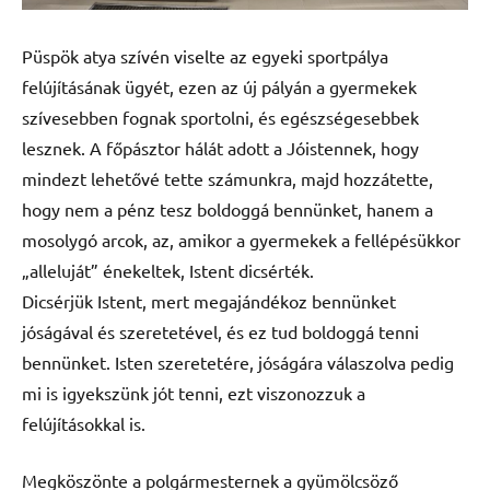
Püspök atya szívén viselte az egyeki sportpálya
felújításának ügyét, ezen az új pályán a gyermekek
szívesebben fognak sportolni, és egészségesebbek
lesznek. A főpásztor hálát adott a Jóistennek, hogy
mindezt lehetővé tette számunkra, majd hozzátette,
hogy nem a pénz tesz boldoggá bennünket, hanem a
mosolygó arcok, az, amikor a gyermekek a fellépésükkor
„alleluját” énekeltek, Istent dicsérték.
Dicsérjük Istent, mert megajándékoz bennünket
jóságával és szeretetével, és ez tud boldoggá tenni
bennünket. Isten szeretetére, jóságára válaszolva pedig
mi is igyekszünk jót tenni, ezt viszonozzuk a
felújításokkal is.
Megköszönte a polgármesternek a gyümölcsöző