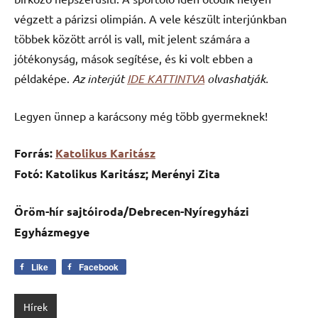
végzett a párizsi olimpián. A vele készült interjúnkban
többek között arról is vall, mit jelent számára a
jótékonyság, mások segítése, és ki volt ebben a
példaképe.
Az interjút
IDE KATTINTVA
olvashatják.
Legyen ünnep a karácsony még több gyermeknek!
Forrás:
Katolikus Karitász
Fotó: Katolikus Karitász; Merényi Zita
Öröm-hír sajtóiroda/Debrecen-Nyíregyházi
Egyházmegye
Like
Facebook
Hírek