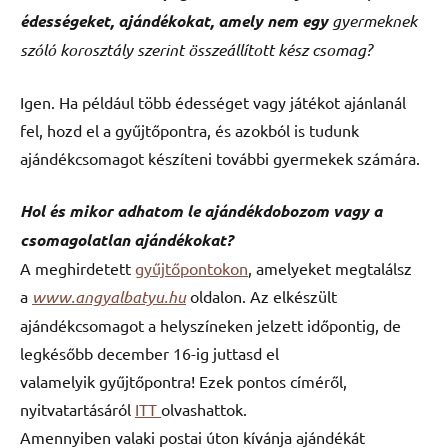
édességeket, ajándékokat, amely nem egy
gyermeknek
szóló korosztály szerint összeállított kész csomag?
Igen. Ha például több édességet vagy játékot ajánlanál
fel, hozd el a gyűjtőpontra, és azokból is tudunk
ajándékcsomagot készíteni további gyermekek számára.
Hol és mikor adhatom le ajándékdobozom vagy a
csomagolatlan ajándékokat?
A meghirdetett
gyűjtőpontokon
, amelyeket megtalálsz
a
www.angyalbatyu.hu
oldalon. Az elkészült
ajándékcsomagot a helyszíneken jelzett időpontig, de
legkésőbb december 16-ig juttasd el
valamelyik gyűjtőpontra! Ezek pontos címéről,
nyitvatartásáról
ITT
olvashattok.
Amennyiben valaki postai úton kívánja ajándékát