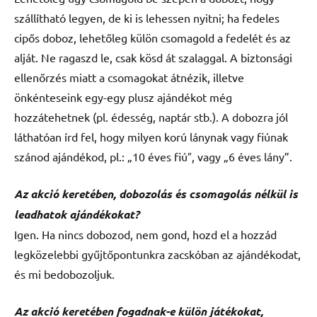
szállítható legyen, de ki is lehessen nyitni; ha fedeles
cipős doboz, lehetőleg külön csomagold a fedelét és az
alját. Ne ragaszd le, csak kösd át szalaggal. A biztonsági
ellenőrzés miatt a csomagokat átnézik, illetve
önkénteseink egy-egy plusz ajándékot még
hozzátehetnek (pl. édesség, naptár stb.). A dobozra jól
láthatóan írd fel, hogy milyen korú lánynak vagy fiúnak
szánod ajándékod, pl.: „10 éves fiú″, vagy „6 éves lány”.
Az akció keretében, dobozolás és csomagolás nélkül is
leadhatok ajándékokat?
Igen. Ha nincs dobozod, nem gond, hozd el a hozzád
legközelebbi gyűjtőpontunkra zacskóban az ajándékodat,
és mi bedobozoljuk.
Az akció keretében fogadnak-e külön játékokat,