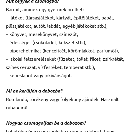
Mit tegyek a csomagba?
Bármit, aminek egy gyermek örülhet:
– játékot (társasjátékot, kártyát, építőjátékot, babát,
plüssjátékot, autót, labdát, egyéb játékokat stb.),
– könyvet, mesekönyvet, színezőt,
– édességet (csokoládét, kekszet stb.),
– pipereholmikat (kenceficét, körömlakkot, parfümöt),
– iskolai felszereléseket (füzetet, tollat, filcet, zsírkrétát,
színes ceruzát, vízfestéket, temperát stb.),
– képeslapot vagy jókívánságot.
Mi ne kerüljön a dobozba?
Romlandó, törékeny vagy folyékony ajándék. Használt
ruhanemű.
Hogyan csomagoljam be a dobozom?
Lehetőleg úgy csomagold be szépen a dobozt, hogy