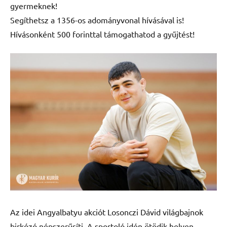
gyermeknek!
Segíthetsz a 1356-os adományvonal hívásával is!
Hívásonként 500 forinttal támogathatod a gyűjtést!
Az idei Angyalbatyu akciót Losonczi Dávid világbajnok
birkózó népszerűsíti. A sportoló idén ötödik helyen