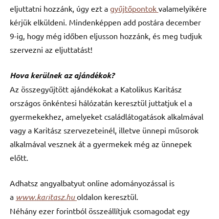
eljuttatni hozzánk, úgy ezt a
gyűjtőpontok
valamelyikére
kérjük elküldeni. Mindenképpen add postára december
9-ig, hogy még időben eljusson hozzánk, és meg tudjuk
szervezni az eljuttatást!
Hova kerülnek az ajándékok?
Az összegyűjtött ajándékokat a Katolikus Karitász
országos önkéntesi hálózatán keresztül juttatjuk el a
gyermekekhez, amelyeket családlátogatások alkalmával
vagy a Karitász szervezeteinél, illetve ünnepi műsorok
alkalmával vesznek át a gyermekek még az ünnepek
előtt.
Adhatsz angyalbatyut online adományozással is
a
www.karitasz.hu
oldalon keresztül.
Néhány ezer forintból összeállítjuk csomagodat egy