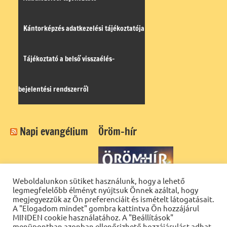
Kántorképzés adatkezelési tájékoztatója
Tájékoztató a belső visszaélés-
bejelentési rendszerről
Napi evangélium
Öröm-hír
Weboldalunkon sütiket használunk, hogy a lehető
legmegfelelőbb élményt nyújtsuk Önnek azáltal, hogy
megjegyezzük az Ön preferenciáit és ismételt látogatásait.
A "Elogadom mindet" gombra kattintva Ön hozzájárul
MINDEN cookie használatához. A "Beállítások"
menüpontban azonban ellenőrizhető hozzájárulást adhat.