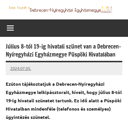
Skip
to
Debrecen-
Egyházmegyénk
content
hírei,
Nyíregyházi
programjai
Egyházmegye
Július 8-tól 19-ig hivatali szünet van a Debrecen-
Nyíregyházi Egyházmegye Püspöki Hivatalában
2024.07.05.
kovacs.agi
Ezúton tájékoztatjuk a Debrecen-Nyíregyházi
Egyházmegye lelkipásztorait, híveit, hogy július 8-tól
19-ig hivatali szünetet tartunk. Ez idő alatt a Püspöki
Hivatalban mindenféle (telefonos és személyes)
ügyintézés szünetel.