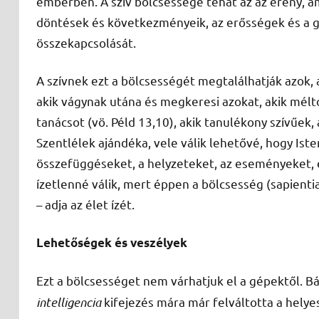
emberben. A szív bölcsessége tehát az az erény, a
döntések és következményeik, az erősségek és a gy
összekapcsolását.
A szívnek ezt a bölcsességét megtalálhatják azok, a
akik vágynak utána és megkeresi azokat, akik méltó
tanácsot (vö. Péld 13,10), akik tanulékony szívűek, a
Szentlélek ajándéka, vele válik lehetővé, hogy Ist
összefüggéseket, a helyzeteket, az eseményeket, é
ízetlenné válik, mert éppen a bölcsesség (sapientia
– adja az élet ízét.
Lehetőségek és veszélyek
Ezt a bölcsességet nem várhatjuk el a gépektől. 
intelligencia
kifejezés mára már felváltotta a helye