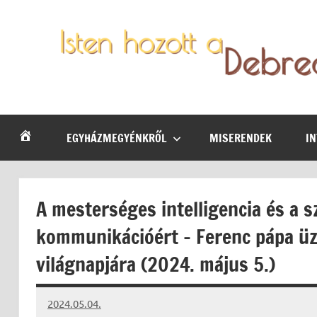
Skip
to
content
Debrecen-
Egyházmegyénk
hírei,
Nyíregyházi
programjai
EGYHÁZMEGYÉNKRŐL
MISERENDEK
I
Egyházmegye
A mesterséges intelligencia és a s
kommunikációért – Ferenc pápa üz
világnapjára (2024. május 5.)
2024.05.04.
kovacs.agi