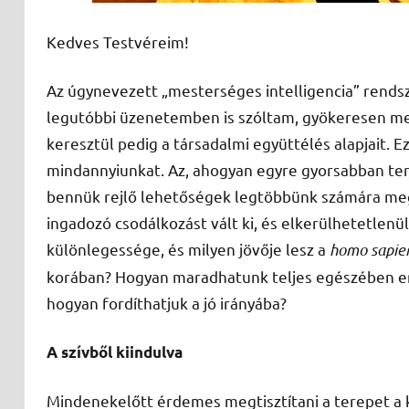
Kedves Testvéreim!
Az úgynevezett „mesterséges intelligencia” rendsze
legutóbbi üzenetemben is szóltam, gyökeresen megv
keresztül pedig a társadalmi együttélés alapjait. 
mindannyiunkat. Az, ahogyan egyre gyorsabban te
bennük rejlő lehetőségek legtöbbünk számára megf
ingadozó csodálkozást vált ki, és elkerülhetetlenü
különlegessége, és milyen jövője lesz a
homo sapie
korában? Hogyan maradhatunk teljes egészében em
hogyan fordíthatjuk a jó irányába?
A szívből kiindulva
Mindenekelőtt érdemes megtisztítani a terepet a ka