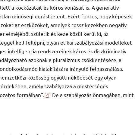
ett a kockázatait és kóros vonásait is. A generatív
atlan minőségi ugrást jelent. Ezért fontos, hogy képesek
azokat az eszközöket, amelyek rossz kezekben negatív
r elméjéből születik és keze közül kerül ki, az
ggel kell fellépni, olyan etikai szabályozási modelleket
 intelligencia rendszereinek káros és diszkriminatív
adályozható azoknak a pluralizmus csökkentésére, a
ondolkodásmód kialakítására irányuló felhasználása.
 nemzetközi közösség együttműködését egy olyan
érdekében, amely szabályozza a mesterséges
tozatos formáiban”.
[4]
De a szabályozás önmagában, mint