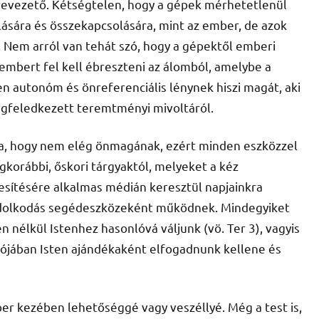
lrevezető. Kétségtelen, hogy a gépek mérhetetlenül
ására és összekapcsolására, mint az ember, de azok
 Nem arról van tehát szó, hogy a gépektől emberi
 embert fel kell ébreszteni az álomból, amelybe a
n autonóm és önreferenciális lénynek hiszi magát, aki
gfeledkezett teremtményi mivoltáról.
a, hogy nem elég önmagának, ezért minden eszközzel
egkorábbi, őskori tárgyaktól, melyeket a kéz
esítésére alkalmas médián keresztül napjainkra
ondolkodás segédeszközeként működnek. Mindegyiket
n nélkül Istenhez hasonlóvá váljunk (vö. Ter 3), vagyis
alójában Isten ajándékaként elfogadnunk kellene és
ber kezében lehetőséggé vagy veszéllyé. Még a test is,