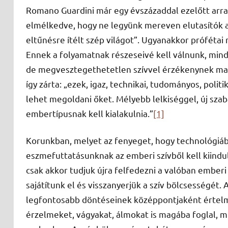
Romano Guardini már egy évszázaddal ezelőtt arra s
elmélkedve, hogy ne legyünk mereven elutasítók az
eltűnésre ítélt szép világot”. Ugyanakkor prófétai
Ennek a folyamatnak részeseivé kell válnunk, min
de megvesztegethetetlen szívvel érzékenynek ma
így zárta: „ezek, igaz, technikai, tudományos, poli
lehet megoldani őket. Mélyebb lelkiséggel, új szab
embertípusnak kell kialakulnia.”
[1]
Korunkban, melyet az fenyeget, hogy technológiá
eszmefuttatásunknak az emberi szívből kell kiindul
csak akkor tudjuk újra felfedezni a valóban ember
sajátítunk el és visszanyerjük a szív bölcsességét. 
legfontosabb döntéseinek középpontjaként értelm
érzelmeket, vágyakat, álmokat is magába foglal, mi