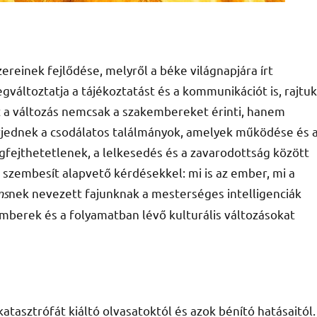
reinek fejlődése, melyről a béke világnapjára írt
áltoztatja a tájékoztatást és a kommunikációt is, rajtuk
Ez a változás nemcsak a szakembereket érinti, hanem
rjednek a csodálatos találmányok, amelyek működése és 
ejthetetlenek, a lelkesedés és a zavarodottság között
l szembesít alapvető kérdésekkel: mi is az ember, mi a
ns
nek nevezett fajunknak a mesterséges intelligenciák
berek és a folyamatban lévő kulturális változásokat
tasztrófát kiáltó olvasatoktól és azok bénító hatásaitól.