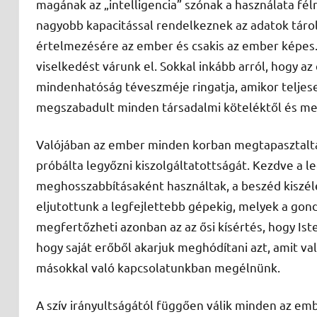
magának az „intelligencia” szónak a használata fé
nagyobb kapacitással rendelkeznek az adatok tárol
értelmezésére az ember és csakis az ember képes.
viselkedést várunk el. Sokkal inkább arról, hogy az
mindenhatóság téveszméje ringatja, amikor teljese
megszabadult minden társadalmi köteléktől és me
Valójában az ember minden korban megtapasztalt
próbálta legyőzni kiszolgáltatottságát. Kezdve a l
meghosszabbításaként használtak, a beszéd kiszél
eljutottunk a legfejlettebb gépekig, melyek a g
megfertőzheti azonban az az ősi kísértés, hogy Iste
hogy saját erőből akarjuk meghódítani azt, amit v
másokkal való kapcsolatunkban megélnünk.
A szív irányultságától függően válik minden az em