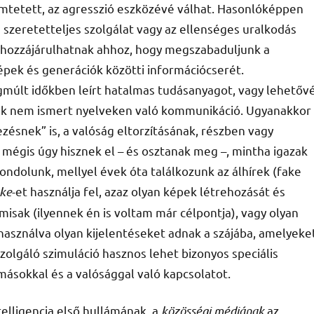
mtetett, az agresszió eszközévé válhat. Hasonlóképpen
 szeretetteljes szolgálat vagy az ellenséges uralkodás
i hozzájárulhatnak ahhoz, hogy megszabaduljunk a
pek és generációk közötti információcserét.
gmúlt időkben leírt hatalmas tudásanyagot, vagy lehetőv
luk nem ismert nyelveken való kommunikáció. Ugyanakkor
zésnek” is, a valóság eltorzításának, részben vagy
mégis úgy hisznek el – és osztanak meg –, mintha igazak
ondolunk, mellyel évek óta találkozunk az álhírek (fake
ake
-et használja fel, azaz olyan képek létrehozását és
isak (ilyennek én is voltam már célpontja), vagy olyan
asználva olyan kijelentéseket adnak a szájába, amelyeke
lgáló szimuláció hasznos lehet bizonyos speciális
a másokkal és a valósággal való kapcsolatot.
elligencia első hullámának, a
közösségi médiának
az