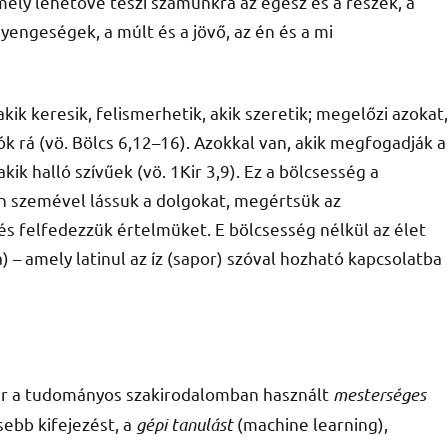
mely lehetővé teszi számunkra az egész és a részek, a
engeségek, a múlt és a jövő, az én és a mi
kik keresik, felismerhetik, akik szeretik; megelőzi azokat,
k rá (vö. Bölcs 6,12–16). Azokkal van, akik megfogadják a
kik halló szívűek (vö. 1Kir 3,9). Ez a bölcsesség a
en szemével lássuk a dolgokat, megértsük az
s felfedezzük értelmüket. E bölcsesség nélkül az élet
) – amely latinul az íz (sapor) szóval hozható kapcsolatba
Bár a tudományos szakirodalomban használt
mesterséges
sebb kifejezést, a
gépi tanulást
(machine learning),