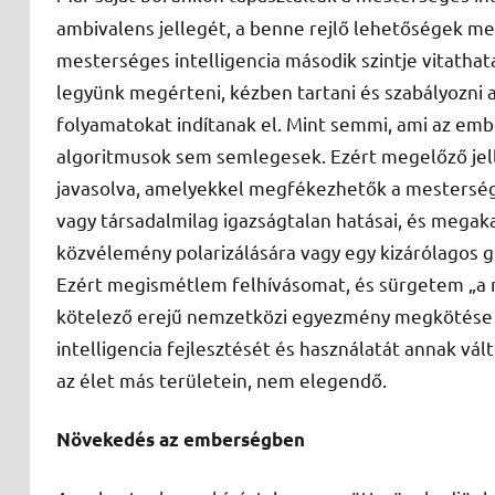
ambivalens jellegét, a benne rejlő lehetőségek mell
mesterséges intelligencia második szintje vitathat
legyünk megérteni, kézben tartani és szabályozni 
folyamatokat indítanak el. Mint semmi, ami az embe
algoritmusok sem semlegesek. Ezért megelőző jelle
javasolva, amelyekkel megfékezhetők a mesterséges
vagy társadalmilag igazságtalan hatásai, és megak
közvélemény polarizálására vagy egy kizárólagos g
Ezért megismétlem felhívásomat, és sürgetem „a
kötelező erejű nemzetközi egyezmény megkötése 
intelligencia fejlesztését és használatát annak vál
az élet más területein, nem elegendő.
Növekedés az emberségben