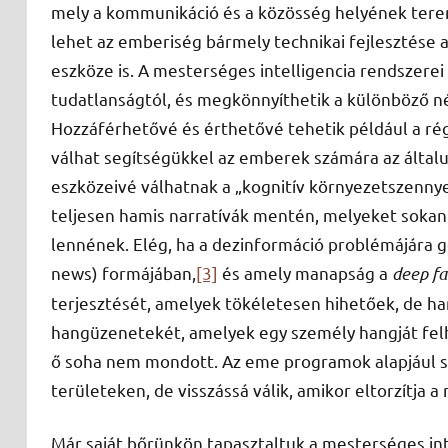
mely a kommunikáció és a közösség helyének tere
lehet az emberiség bármely technikai fejlesztése a
eszköze is. A mesterséges intelligencia rendszere
tudatlanságtól, és megkönnyíthetik a különböző né
Hozzáférhetővé és érthetővé tehetik például a ré
válhat segítségükkel az emberek számára az álta
eszközeivé válhatnak a „kognitív környezetszennye
teljesen hamis narratívák mentén, melyeket sokan 
lennének. Elég, ha a dezinformáció problémájára g
news) formájában,
[3]
és amely manapság a
deep f
terjesztését, amelyek tökéletesen hihetőek, de ham
hangüzenetekét, amelyek egy személy hangját felh
ő soha nem mondott. Az eme programok alapjául szo
területeken, de visszássá válik, amikor eltorzítja 
Már saját bőrünkön tapasztaltuk a mesterséges int