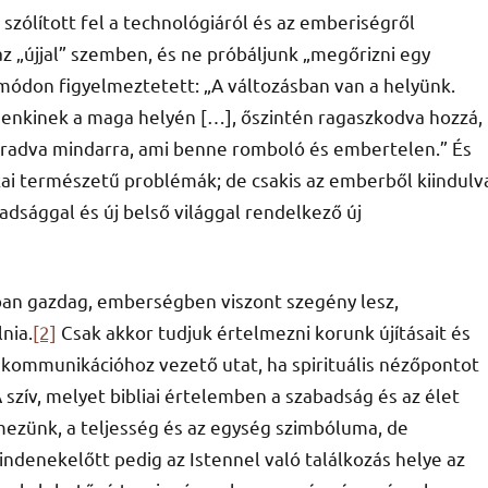
zólított fel a technológiáról és az emberiségről
 „újjal” szemben, és ne próbáljunk „megőrizni egy
 módon figyelmeztetett: „A változásban van a helyünk.
denkinek a maga helyén […], őszintén ragaszkodva hozzá,
radva mindarra, ami benne romboló és embertelen.” És
tikai természetű problémák; de csakis az emberből kiindulv
adsággal és új belső világgal rendelkező új
ban gazdag, emberségben viszont szegény lesz,
nia.
[2]
Csak akkor tudjuk értelmezni korunk újításait és
i kommunikációhoz vezető utat, ha spirituális nézőpontot
A szív, melyet bibliai értelemben a szabadság és az élet
ezünk, a teljesség és az egység szimbóluma, de
ndenekelőtt pedig az Istennel való találkozás helye az