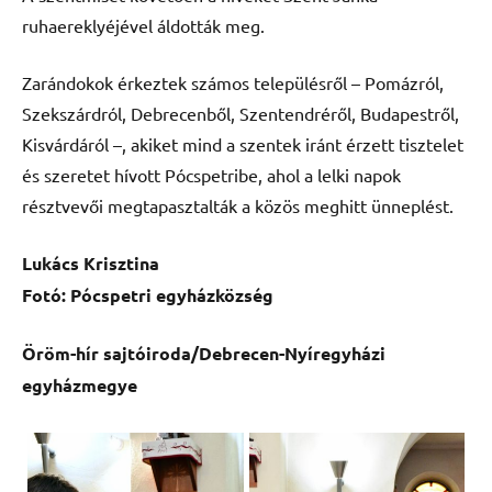
ruhaereklyéjével áldották meg.
Zarándokok érkeztek számos településről – Pomázról,
Szekszárdról, Debrecenből, Szentendréről, Budapestről,
Kisvárdáról –, akiket mind a szentek iránt érzett tisztelet
és szeretet hívott Pócspetribe, ahol a lelki napok
résztvevői megtapasztalták a közös meghitt ünneplést.
Lukács Krisztina
Fotó: Pócspetri egyházközség
Öröm-hír sajtóiroda/Debrecen-Nyíregyházi
egyházmegye