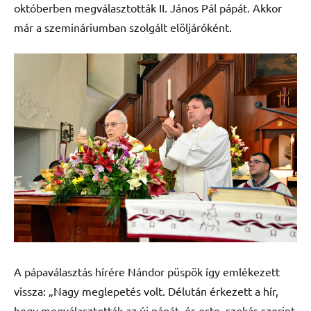
októberben megválasztották II. János Pál pápát. Akkor
már a szemináriumban szolgált elöljáróként.
A pápaválasztás hírére Nándor püspök így emlékezett
vissza: „Nagy meglepetés volt. Délután érkezett a hír,
hogy megválasztották az új pápát, és este, szokás szerint