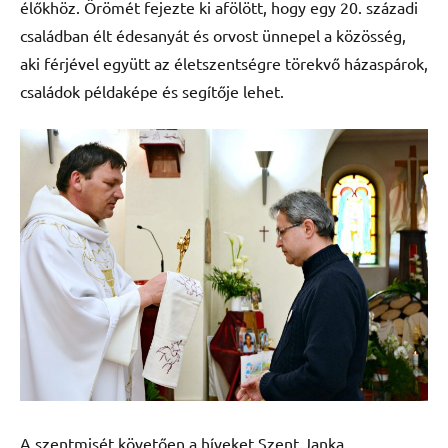
élőkhöz. Örömét fejezte ki afölött, hogy egy 20. századi
családban élt édesanyát és orvost ünnepel a közösség,
aki férjével együtt az életszentségre törekvő házaspárok,
családok példaképe és segítője lehet.
A szentmisét követően a híveket Szent Janka