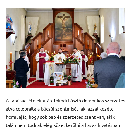
A tanúságtételek után Tokodi László domonkos szerzetes
atya celebrálta a búcsúi szentmisét, aki azzal kezdte
homíliáját, hogy sok pap és szerzetes szent van, akik
talán nem tudnak elég közel kerülni a házas hivatásban