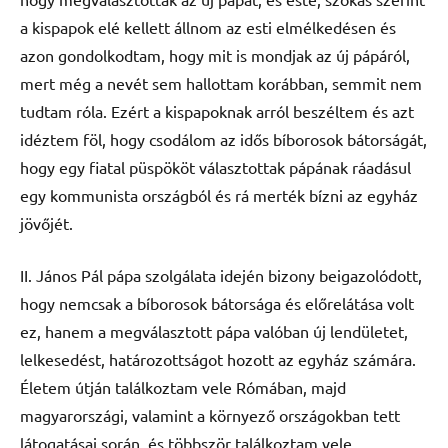
a kispapok elé kellett állnom az esti elmélkedésen és
azon gondolkodtam, hogy mit is mondjak az új pápáról,
mert még a nevét sem hallottam korábban, semmit nem
tudtam róla. Ezért a kispapoknak arról beszéltem és azt
idéztem föl, hogy csodálom az idős bíborosok bátorságát,
hogy egy fiatal püspököt választottak pápának ráadásul
egy kommunista országból és rá merték bízni az egyház
jövőjét.
II. János Pál pápa szolgálata idején bizony beigazolódott,
hogy nemcsak a bíborosok bátorsága és előrelátása volt
ez, hanem a megválasztott pápa valóban új lendületet,
lelkesedést, határozottságot hozott az egyház számára.
Életem útján találkoztam vele Rómában, majd
magyarországi, valamint a környező országokban tett
látogatásai során, és többször találkoztam vele