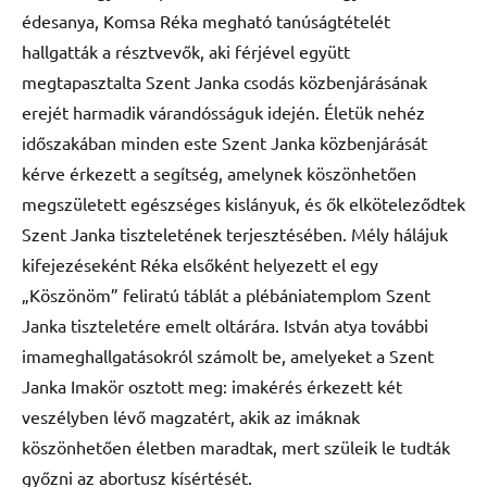
édesanya, Komsa Réka megható tanúságtételét
hallgatták a résztvevők, aki férjével együtt
megtapasztalta Szent Janka csodás közbenjárásának
erejét harmadik várandósságuk idején. Életük nehéz
időszakában minden este Szent Janka közbenjárását
kérve érkezett a segítség, amelynek köszönhetően
megszületett egészséges kislányuk, és ők elköteleződtek
Szent Janka tiszteletének terjesztésében. Mély hálájuk
kifejezéseként Réka elsőként helyezett el egy
„Köszönöm” feliratú táblát a plébániatemplom Szent
Janka tiszteletére emelt oltárára. István atya további
imameghallgatásokról számolt be, amelyeket a Szent
Janka Imakör osztott meg: imakérés érkezett két
veszélyben lévő magzatért, akik az imáknak
köszönhetően életben maradtak, mert szüleik le tudták
győzni az abortusz kísértését.