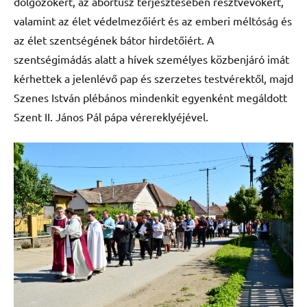
dolgozókért, az abortusz terjesztésében résztvevőkért,
valamint az élet védelmezőiért és az emberi méltóság és
az élet szentségének bátor hirdetőiért. A
szentségimádás alatt a hívek személyes közbenjáró imát
kérhettek a jelenlévő pap és szerzetes testvérektől, majd
Szenes István plébános mindenkit egyenként megáldott
Szent II. János Pál pápa vérereklyéjével.