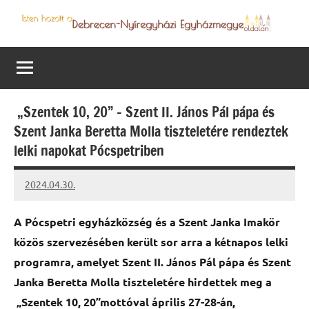
Skip
to
Debrecen-
Egyházmegyénk
content
hírei,
Nyíregyházi
programjai
Egyházmegye
„Szentek 10, 20” – Szent II. János Pál pápa és
Szent Janka Beretta Molla tiszteletére rendeztek
lelki napokat Pócspetriben
2024.04.30.
kovacs.agi
A Pócspetri egyházközség és a Szent Janka Imakör
közös szervezésében került sor arra a kétnapos lelki
programra, amelyet Szent II. János Pál pápa és Szent
Janka Beretta Molla tiszteletére hirdettek meg a
„Szentek 10, 20”mottóval április 27-28-án,