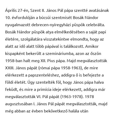
Április 27-én, Szent II. János Pál pápa szentté avatásának
10. évfordulóján a búcsúi szentmisét Bosák Nándor
nyugalmazott debrecen-nyíregyházi püspök celebrálta.
Bosák Nándor püspök atya elmélkedésében a saját papi
életére, szolgálatára visszatekintve elmondta, hogy az
alatt az idő alatt több pápával is találkozott. Amikor
kispapként bekerült a szemináriumba, azon az őszön
1958-ban halt meg XII. Pius pápa. Majd megválasztották
XXIII. János pápát (római pápa 1958-1963), de mire
elérkezett a papszenteléshez, addigra ő is befejezte a
földi életét. Úgy szentelték föl, hogy János pápa halva
feküdt, és mire a primícia ideje elérkezett, addigra már
megválasztották VI. Pál pápát (1963-1978). 1978
augusztusában I. János Pál pápát megválasztották, majd
még abban az évben bekövetkező halála után