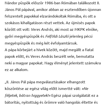
Nándor püspök először 1986-ban Rómában találkozott II.
János Pál pápával, amikor abban az esztendőben újonnan
felszentelt papokkal elzarándokoltak Rómába, és ott a
szokásos kihallgatáson részt vettek. Az újmisés papok
között ott volt:
Veres András
, aki most az MKPK elnöke,
győri megyéspüspök és
Felföldi László
jelenleg pécsi
megyéspüspök és még két évfolyamtársuk.
A pápa körbejárt a hívek között, majd megállt a fiatal
papok előtt, és Veres András beszélt vele, bemutatta
neki a magyar papokat. Nagy élményt jelentett számukra
ez az alkalom.
„II. János Pál pápa megválasztásakor elhangzott
köszöntése az egész világ előtt ismertté vált:
»Ne
féljetek, bátran higgyetek!«
Egész pápai szolgálatát ez a
bátorítás, nyitottság és örömre való hangolás éltette és