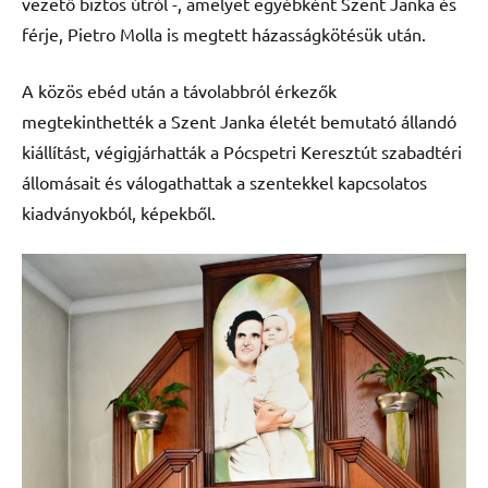
vezető biztos útról -, amelyet egyébként Szent Janka és
férje, Pietro Molla is megtett házasságkötésük után.
A közös ebéd után a távolabbról érkezők
megtekinthették a Szent Janka életét bemutató állandó
kiállítást, végigjárhatták a Pócspetri Keresztút szabadtéri
állomásait és válogathattak a szentekkel kapcsolatos
kiadványokból, képekből.