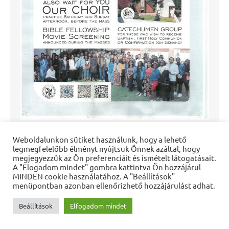
Holy mass in english
Weboldalunkon sütiket használunk, hogy a lehető
legmegfelelőbb élményt nyújtsuk Önnek azáltal, hogy
megjegyezzük az Ön preferenciáit és ismételt látogatásait.
A "Elogadom mindet" gombra kattintva Ön hozzájárul
MINDEN cookie használatához. A "Beállítások"
menüpontban azonban ellenőrizhető hozzájárulást adhat.
Kedves Olvasók!
Beállítások
Elfogadom mindet
Tájékoztatjuk Önöket, hogy 2021. december 1-től a
Debrecen-Nyíregyházi Egyházmegye honlapja, a