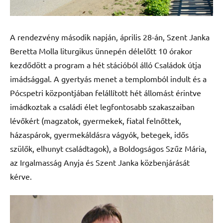
A rendezvény második napján, április 28-án, Szent Janka
Beretta Molla liturgikus ünnepén délelőtt 10 órakor
kezdődött a program a hét stációból álló Családok útja
imádsággal. A gyertyás menet a templomból indult és a
Pócspetri központjában felállított hét állomást érintve
imádkoztak a családi élet legfontosabb szakaszaiban
lévőkért (magzatok, gyermekek, fiatal felnőttek,
házaspárok, gyermekáldásra vágyók, betegek, idős
szülők, elhunyt családtagok), a Boldogságos Szűz Mária,
az Irgalmasság Anyja és Szent Janka közbenjárását
kérve.