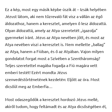
Ez a kép, most egy másik képbe úszik át – Izsák helyében
Jézust látom, aki nem tűzrevaló fát visz a vállán az égő
áldozathoz, hanem a keresztet, amelyen ő lesz áldozattá.
Olyan áldozattá, amely az Atya szeretetét „igazolja”
gyermekei iránt. Jézus az Atya nevében jött, és most az
Atya nevében viszi a keresztet is. Nem mellette „ballag”
az Atya, hanem a Fiúban, és ő az Atyában. Vajon milyen
gondolatot forgat most a Szívében a Szentháromság?
Teljes szeretettel magába fogadja a Fiú magára vett
emberi testét! Ezért mondta Jézus
szenvedéstörténetének kezdetén: Eljött az óra. Most
dicsőül meg az Emberfia…
Most odaszegődök a keresztet hordozó Jézus mellé,
akiről tudom, hogy feltámadt és az Atya dicsőségében él,