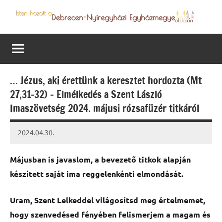
Skip
to
Debrecen-
Egyházmegyénk
content
hírei,
Nyíregyházi
programjai
Egyházmegye
… Jézus, aki érettünk a keresztet hordozta (Mt
27,31-32) – Elmélkedés a Szent László
Imaszövetség 2024. májusi rózsafüzér titkáról
2024.04.30.
kovacs.agi
Májusban is javaslom, a bevezető titkok alapján
készített saját ima reggelenkénti elmondását.
Uram, Szent Lelkeddel világosítsd meg értelmemet,
hogy szenvedésed fényében felismerjem a magam és