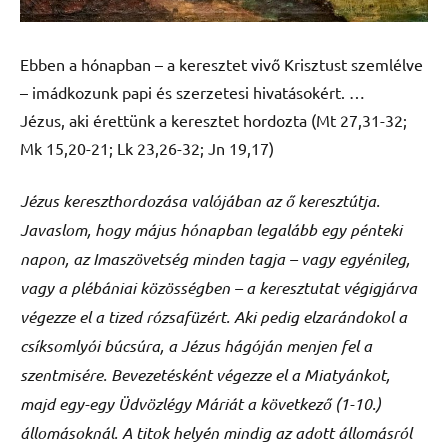
Ebben a hónapban – a keresztet vivő Krisztust szemlélve
– imádkozunk papi és szerzetesi hivatásokért. …
Jézus, aki érettünk a keresztet hordozta (Mt 27,31-32;
Mk 15,20-21; Lk 23,26-32; Jn 19,17)
Jézus kereszthordozása valójában az ő keresztútja.
Javaslom, hogy május hónapban legalább egy pénteki
napon, az Imaszövetség minden tagja – vagy egyénileg,
vagy a plébániai közösségben – a keresztutat végigjárva
végezze el a tized rózsafüzért. Aki pedig elzarándokol a
csíksomlyói búcsúra, a Jézus hágóján menjen fel a
szentmisére. Bevezetésként végezze el a Miatyánkot,
majd egy-egy Üdvözlégy Máriát a következő (1-10.)
állomásoknál. A titok helyén mindig az adott állomásról