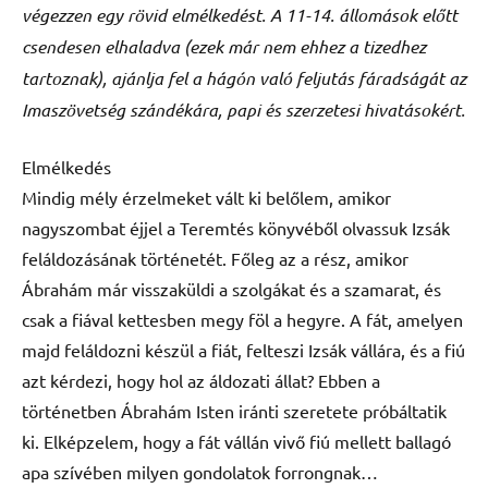
végezzen egy rövid elmélkedést. A 11-14. állomások előtt
csendesen elhaladva (ezek már nem ehhez a tizedhez
tartoznak), ajánlja fel a hágón való feljutás fáradságát az
Imaszövetség szándékára, papi és szerzetesi hivatásokért.
Elmélkedés
Mindig mély érzelmeket vált ki belőlem, amikor
nagyszombat éjjel a Teremtés könyvéből olvassuk Izsák
feláldozásának történetét. Főleg az a rész, amikor
Ábrahám már visszaküldi a szolgákat és a szamarat, és
csak a fiával kettesben megy föl a hegyre. A fát, amelyen
majd feláldozni készül a fiát, felteszi Izsák vállára, és a fiú
azt kérdezi, hogy hol az áldozati állat? Ebben a
történetben Ábrahám Isten iránti szeretete próbáltatik
ki. Elképzelem, hogy a fát vállán vivő fiú mellett ballagó
apa szívében milyen gondolatok forrongnak…