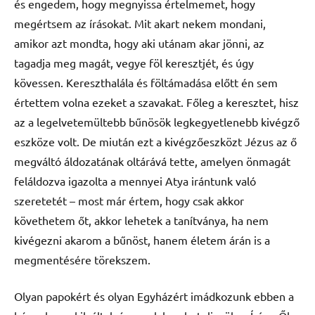
és engedem, hogy megnyissa értelmemet, hogy
megértsem az írásokat. Mit akart nekem mondani,
amikor azt mondta, hogy aki utánam akar jönni, az
tagadja meg magát, vegye föl keresztjét, és úgy
kövessen. Kereszthalála és föltámadása előtt én sem
értettem volna ezeket a szavakat. Főleg a keresztet, hisz
az a legelvetemültebb bűnösök legkegyetlenebb kivégző
eszköze volt. De miután ezt a kivégzőeszközt Jézus az ő
megváltó áldozatának oltárává tette, amelyen önmagát
feláldozva igazolta a mennyei Atya irántunk való
szeretetét – most már értem, hogy csak akkor
követhetem őt, akkor lehetek a tanítványa, ha nem
kivégezni akarom a bűnöst, hanem életem árán is a
megmentésére törekszem.
Olyan papokért és olyan Egyházért imádkozunk ebben a