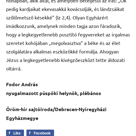
hónapban, akik által, és amelyben beteljesül az Írás: „Ők
pedig kardjaikat ekevasakká kovácsolják, és lándzsáikat
szőlőmetsző késekké” (Iz 2,4). Olyan Egyházért
imádkozzunk, amelynek minden tagja azon fáradozik,
hogy a legkegyetlenebb pusztító fegyvereket az irgalmas
szeretet kohójában „megolvasztva” a béke és az élet
szolgálatára alkalmas eszközökké formálja. Ahogyan
Jézus a legkegyetlenebb kivégzőeszközt tette áldozati
oltárrá.
Fodor András
nyugalmazott püspöki helynök, plébános
Öröm-hír sajtóiroda/Debrecen-Nyíregyházi
Egyházmegye
Like
Facebook