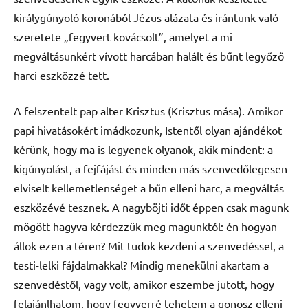
királygúnyoló koronából Jézus alázata és irántunk való
szeretete „fegyvert kovácsolt”, amelyet a mi
megváltásunkért vívott harcában halált és bűnt legyőző
harci eszközzé tett.
A felszentelt pap alter Krisztus (Krisztus mása). Amikor
papi hivatásokért imádkozunk, Istentől olyan ajándékot
kérünk, hogy ma is legyenek olyanok, akik mindent: a
kigúnyolást, a fejfájást és minden más szenvedőlegesen
elviselt kellemetlenséget a bűn elleni harc, a megváltás
eszközévé tesznek. A nagyböjti időt éppen csak magunk
mögött hagyva kérdezzük meg magunktól: én hogyan
állok ezen a téren? Mit tudok kezdeni a szenvedéssel, a
testi-lelki fájdalmakkal? Mindig menekülni akartam a
szenvedéstől, vagy volt, amikor eszembe jutott, hogy
felajánlhatom, hogy fegyverré tehetem a gonosz elleni