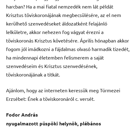
harcban? Ha a mai fiatal nemzedék nem lát példát
Krisztus töviskoronájának megbecsülésére, az el nem
kerülhető szenvedéseket áldozatként felajánló
lelkületre, akkor nehezen fog vágyat érezni a
töviskoronás Krisztus követésére. Április hónapban akkor
fogom jól imádkozni a fájdalmas olvasó harmadik tizedét,
ha mindennapi életemben felismerem a saját
szenvedéseim és Krisztus szenvedésének,
töviskoronájának a titkát.
Ajánlom, hogy az interneten keressük meg Túrmezei
Erzsébet: Ének a töviskoronáról c. versét.
Fodor András
nyugalmazott püspöki helynök, plébános