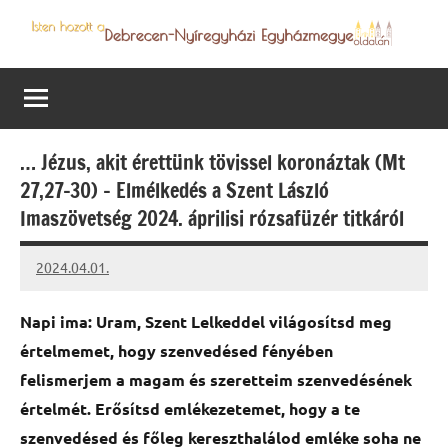
Skip
to
Debrecen-
Egyházmegyénk
content
hírei,
Nyíregyházi
programjai
Egyházmegye
… Jézus, akit érettünk tövissel koronáztak (Mt
27,27-30) – Elmélkedés a Szent László
Imaszövetség 2024. áprilisi rózsafüzér titkáról
2024.04.01.
kovacs.agi
Napi ima: Uram, Szent Lelkeddel világosítsd meg
értelmemet, hogy szenvedésed fényében
felismerjem a magam és szeretteim szenvedésének
értelmét. Erősítsd emlékezetemet, hogy a te
szenvedésed és főleg kereszthalálod emléke soha ne