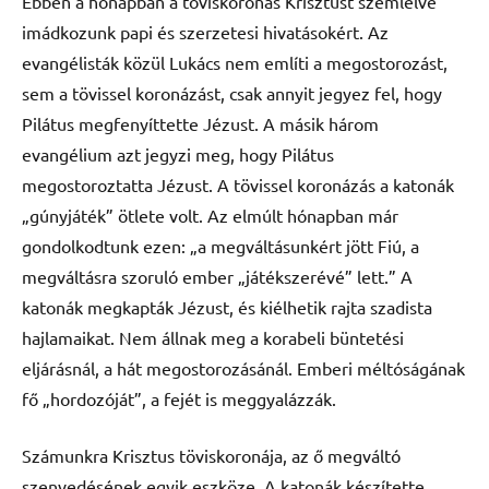
Ebben a hónapban a töviskoronás Krisztust szemlélve
imádkozunk papi és szerzetesi hivatásokért. Az
evangélisták közül Lukács nem említi a megostorozást,
sem a tövissel koronázást, csak annyit jegyez fel, hogy
Pilátus megfenyíttette Jézust. A másik három
evangélium azt jegyzi meg, hogy Pilátus
megostoroztatta Jézust. A tövissel koronázás a katonák
„gúnyjáték” ötlete volt. Az elmúlt hónapban már
gondolkodtunk ezen: „a megváltásunkért jött Fiú, a
megváltásra szoruló ember „játékszerévé” lett.” A
katonák megkapták Jézust, és kiélhetik rajta szadista
hajlamaikat. Nem állnak meg a korabeli büntetési
eljárásnál, a hát megostorozásánál. Emberi méltóságának
fő „hordozóját”, a fejét is meggyalázzák.
Számunkra Krisztus töviskoronája, az ő megváltó
szenvedésének egyik eszköze. A katonák készítette