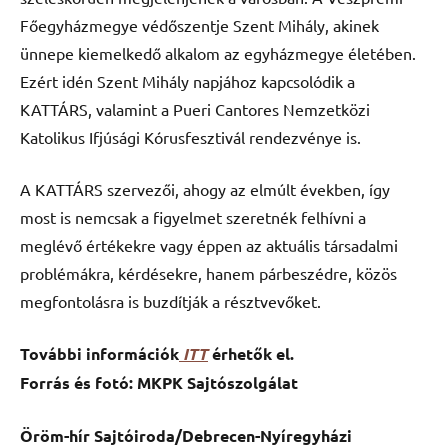
Főegyházmegye védőszentje Szent Mihály, akinek
ünnepe kiemelkedő alkalom az egyházmegye életében.
Ezért idén Szent Mihály napjához kapcsolódik a
KATTÁRS, valamint a Pueri Cantores Nemzetközi
Katolikus Ifjúsági Kórusfesztivál rendezvénye is.
A KATTÁRS szervezői, ahogy az elmúlt években, így
most is nemcsak a figyelmet szeretnék felhívni a
meglévő értékekre vagy éppen az aktuális társadalmi
problémákra, kérdésekre, hanem párbeszédre, közös
megfontolásra is buzdítják a résztvevőket.
További információk
ITT
érhetők el.
Forrás és fotó: MKPK Sajtószolgálat
Öröm-hír Sajtóiroda/Debrecen-Nyíregyházi