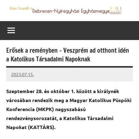
Skip
to
Debrecen-
Egyházmegyénk
content
hírei,
Nyíregyházi
programjai
Egyházmegye
Erősek a reményben – Veszprém ad otthont idén
a Katolikus Társadalmi Napoknak
2023.07.15.
kovacs.agi
Szeptember 28. és október 1. között a királynék
városában rendezik meg a Magyar Katolikus Püspöki
Konferencia (MKPK) nagyszabású
rendezvénysorozatát, a Katolikus Társadalmi
Napokat (KATTÁRS).