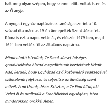
halt meg olyan szépen, hogy szemei előtt voltak Isten és
az Ő anyja.
A nyugati egyház naptárainak tanúsága szerint a 10.
század óta március 19-én ünnepelték Szent Józsefet.
Róma is ezt a napot vette át, és először 1479-ben, majd
1621-ben vették föl az általános naptárba.
Mindenható Istenünk, Te Szent József hűséges
gondviselésére bíztad megváltásunk kezdetének titkait.
Add, kérünk, hogy Egyházad az ő közbenjáró segítségével
szüntelenül folytassa és teljesítse az üdvösség szent
művét. A mi Urunk, Jézus Krisztus, a Te Fiad által, aki
Veled él és uralkodik a Szentlélekkel egységben, Isten
mindörökkön örökké. Ámen.