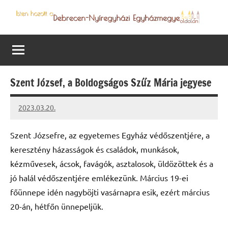
Skip
to
Debrecen-
Egyházmegyénk
content
hírei,
Nyíregyházi
programjai
Egyházmegye
Szent József, a Boldogságos Szűz Mária jegyese
2023.03.20.
kovacs.agi
Szent Józsefre, az egyetemes Egyház védőszentjére, a
keresztény házasságok és családok, munkások,
kézművesek, ácsok, favágók, asztalosok, üldözöttek és a
jó halál védőszentjére emlékezünk. Március 19-ei
főünnepe idén nagyböjti vasárnapra esik, ezért március
20-án, hétfőn ünnepeljük.