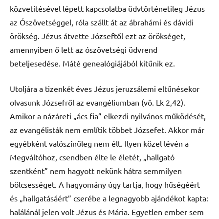
közvetítésével lépett kapcsolatba üdvtörténetileg Jézus
az Ószövetséggel, róla szállt át az ábrahámi és dávidi
örökség. Jézus átvette Józseftől ezt az örökséget,
amennyiben ő lett az ószövetségi üdvrend
beteljesedése. Máté genealógiájából kitűnik ez.
Utoljára a tizenkét éves Jézus jeruzsálemi eltűnésekor
olvasunk Józsefről az evangéliumban (vö. Lk 2,42).
Amikor a názáreti „ács fia” elkezdi nyilvános működését,
az evangélisták nem említik többet Józsefet. Akkor már
egyébként valószínűleg nem élt. Ilyen közel lévén a
Megváltóhoz, csendben élte le életét, „hallgató
szentként” nem hagyott nekünk hátra semmilyen
bölcsességet. A hagyomány úgy tartja, hogy hűségéért
és „hallgatásáért” cserébe a legnagyobb ajándékot kapta:
halálánál jelen volt Jézus és Mária. Egyetlen ember sem