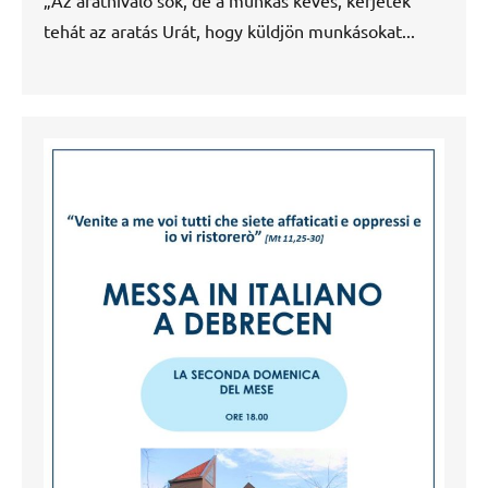
„Az aratnivaló sok, de a munkás kevés, kérjétek
tehát az aratás Urát, hogy küldjön munkásokat...