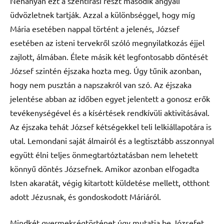
Néhányan ezt a szentírási részt második angyali
üdvözletnek tartják. Azzal a különbséggel, hogy míg
Mária esetében nappal történt a jelenés, József
esetében az isteni tervekről szóló megnyilatkozás éjjel
zajlott, álmában. Élete másik két legfontosabb döntését
József szintén éjszaka hozta meg. Úgy tűnik azonban,
hogy nem pusztán a napszakról van szó. Az éjszaka
jelentése abban az időben egyet jelentett a gonosz erők
tevékenységével és a kísértések rendkívüli aktivitásával.
Az éjszaka tehát József kétségekkel teli lelkiállapotára is
utal. Lemondani saját álmairól és a legtisztább asszonnyal
együtt élni teljes önmegtartóztatásban nem lehetett
könnyű döntés Józsefnek. Amikor azonban elfogadta
Isten akaratát, végig kitartott küldetése mellett, otthont
adott Jézusnak, és gondoskodott Máriáról.
Mindkét gyermekségtörténet úgy mutatja be Józsefet,