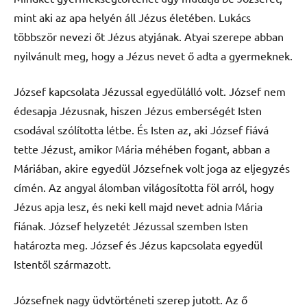
mint aki az apa helyén áll Jézus életében. Lukács
többször nevezi őt Jézus atyjának. Atyai szerepe abban
nyilvánult meg, hogy a Jézus nevet ő adta a gyermeknek.
József kapcsolata Jézussal egyedülálló volt. József nem
édesapja Jézusnak, hiszen Jézus emberségét Isten
csodával szólította létbe. És Isten az, aki József fiává
tette Jézust, amikor Mária méhében fogant, abban a
Máriában, akire egyedül Józsefnek volt joga az eljegyzés
címén. Az angyal álomban világosította föl arról, hogy
Jézus apja lesz, és neki kell majd nevet adnia Mária
fiának. József helyzetét Jézussal szemben Isten
határozta meg. József és Jézus kapcsolata egyedül
Istentől származott.
Józsefnek nagy üdvtörténeti szerep jutott. Az ő