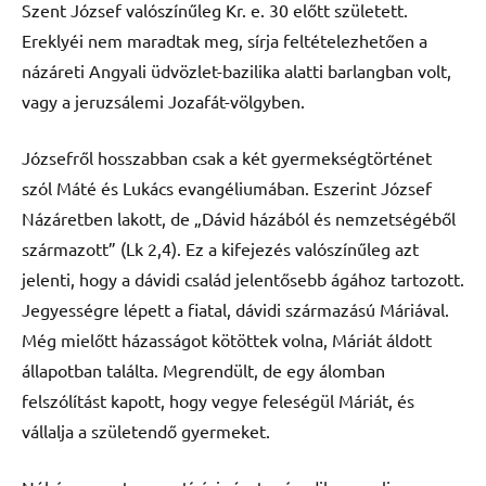
Szent József valószínűleg Kr. e. 30 előtt született.
Ereklyéi nem maradtak meg, sírja feltételezhetően a
názáreti Angyali üdvözlet-bazilika alatti barlangban volt,
vagy a jeruzsálemi Jozafát-völgyben.
Józsefről hosszabban csak a két gyermekségtörténet
szól Máté és Lukács evangéliumában. Eszerint József
Názáretben lakott, de „Dávid házából és nemzetségéből
származott” (Lk 2,4). Ez a kifejezés valószínűleg azt
jelenti, hogy a dávidi család jelentősebb ágához tartozott.
Jegyességre lépett a fiatal, dávidi származású Máriával.
Még mielőtt házasságot kötöttek volna, Máriát áldott
állapotban találta. Megrendült, de egy álomban
felszólítást kapott, hogy vegye feleségül Máriát, és
vállalja a születendő gyermeket.